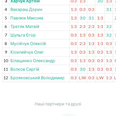
3
Харчук Артем
0:3
1:3
3:0
1:3
4
Вакараш Дорин
1:3
0:3
0:3
3:1
5
Павлюк Максим
1:3
3:0
3:1
1:3
6
Третяк Матвій
1:3
2:3
2:3
1:3
3:2
7
Шульга Єгор
0:3
1:3
0:3
1:3
3:2
8
Мусійчук Олексій
0:3
2:3
1:3
1:3
0:3
9
Кісилейчук Олег
1:3
0:3
1:3
0:3
1:3
10
Білащенко Олександр
0:3
1:3
0:3
0:3
1:3
11
Волков Сергій
0:3
3:0
1:3
0:3
0:3
12
Брояковський Володимир
0:3
L:W
0:3
L:W
1:3
Наші партнери та друзі