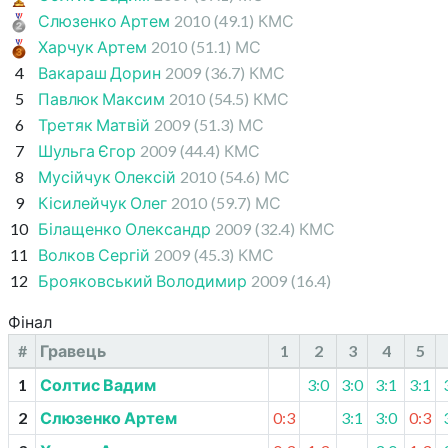
Слюзенко Артем
2010
(49.1)
КМС
Харчук Артем
2010
(51.1)
МС
4
Вакараш Дорин
2009
(36.7)
КМС
5
Павлюк Максим
2010
(54.5)
КМС
6
Третяк Матвій
2009
(51.3)
МС
7
Шульга Єгор
2009
(44.4)
КМС
8
Мусійчук Олексій
2010
(54.6)
МС
9
Кісилейчук Олег
2010
(59.7)
МС
10
Білащенко Олександр
2009
(32.4)
КМС
11
Волков Сергій
2009
(45.3)
КМС
12
Брояковський Володимир
2009
(16.4)
Фінал
#
Гравець
1
2
3
4
5
1
Солтис Вадим
3:0
3:0
3:1
3:1
2
Слюзенко Артем
0:3
3:1
3:0
0:3