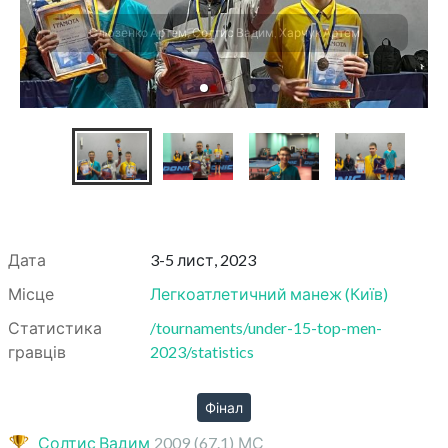
Слюзенко Артем, Солтис Вадим, Харчук Артем
Дата
3-5 лист, 2023
Місце
Легкоатлетичний манеж
(
Київ
)
Статистика
/tournaments/under-15-top-men-
гравців
2023/statistics
Фінал
Солтис Вадим
2009
(67.1)
МС