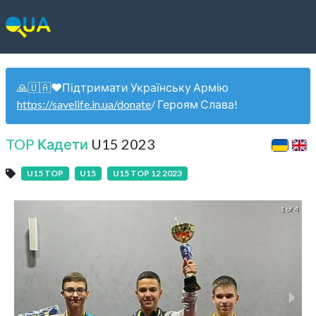
🙏🇺🇦❤️Підтримати Українську Армію
https://savelife.in.ua/donate
/ Героям Слава!
TOP Кадети
U15 2023
U15 TOP
U15
U15 TOP 12 2023
1 of 4