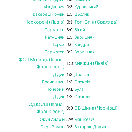
Мацікевич
0:3
Куравський
Вакараш Роман
1:3
Цьолик
Нескорені (Львів)
3:1
Топ-Спін (Свалява)
Сарматов
3:0
Білий
Ратушняк
1:3
Заришняк
Горох
3:0
Кондра
Сарматов
3:2
Заришняк
ІФСЛ Молодь (Івано-
1:3
Княжий (Львів)
Франківськ)
Дідик
1:3
Драган
Василишин
1:3
Олексів
Почернін
W:L
Була
Дідик
1:3
Олексів
ОДЮСШ (Івано-
0:3
СВ Шина (Чернівці)
Франківськ)
Окун Андрій
L:W
Мацікевич
Окун Роман
0:3
Вакараш Дорин