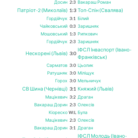
Досин
2:3
Вакараш Роман
Патріот-2 (Миколаїв)
1:3
Топ-Спін (Свалява)
Гордійчук
3:1
Білий
Чайковський
0:3
Заришняк
Мошовський
1:3
Рипкович
Гордійчук
2:3
Заришняк
ІФСЛ Інваспорт (Івано-
Нескорені (Львів)
3:0
Франківськ)
Сарматов
3:0
Цьолик
Ратушняк
3:0
Міліщук
Горох
3:0
Мельничук
СВ Шина (Чернівці)
3:1
Княжий (Львів)
Мацікевич
3:2
Драган
Вакараш Дорин
2:3
Олексів
Кіореско
W:L
Була
Мацікевич
2:3
Олексів
Вакараш Дорин
3:1
Драган
ІФСЛ Молодь (Івано-