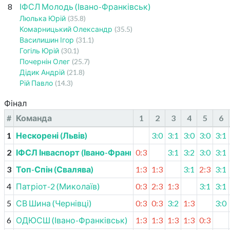
8
ІФСЛ Молодь (Івано-Франківськ)
Люлька Юрій
(35.8)
Комарницький Олександр
(35.5)
Василишин Ігор
(31.1)
Гогіль Юрій
(30.1)
Почернін Олег
(25.7)
Дідик Андрій
(21.8)
Рій Павло
(14.3)
Фінал
#
Команда
1
2
3
4
5
6
1
Нескорені (Львів)
3:0
3:1
3:0
3:0
3:1
2
ІФСЛ Інваспорт (Івано-Франківськ)
0:3
3:1
3:2
3:0
3:1
3
Топ-Спін (Свалява)
1:3
1:3
3:1
2:3
3:1
4
Патріот-2 (Миколаїв)
0:3
2:3
1:3
3:1
3:1
5
СВ Шина (Чернівці)
0:3
0:3
3:2
1:3
3:0
6
ОДЮСШ (Івано-Франківськ)
1:3
1:3
1:3
1:3
0:3