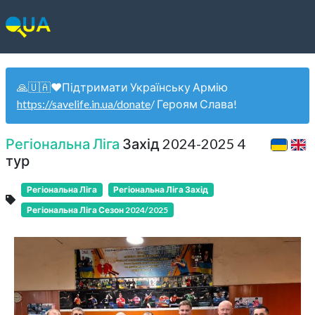
🙏🇺🇦❤️Підтримати Українську Армію
https://savelife.in.ua/donate
/ Героям Слава!
Регіональна Ліга
Захід 2024-2025 4
тур
Регіональна Ліга
Регіональна Ліга Захід
Регіональна Ліга Сезон 2024/2025