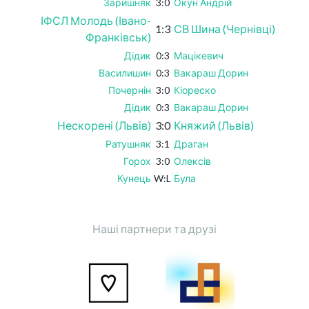
Заришняк
3:0
Окун Андрій
ІФСЛ Молодь (Івано-
1:3
СВ Шина (Чернівці)
Франківськ)
Дідик
0:3
Мацікевич
Василишин
0:3
Вакараш Дорин
Почернін
3:0
Кіореско
Дідик
0:3
Вакараш Дорин
Нескорені (Львів)
3:0
Княжий (Львів)
Ратушняк
3:1
Драган
Горох
3:0
Олексів
Кунець
W:L
Була
Наші партнери та друзі