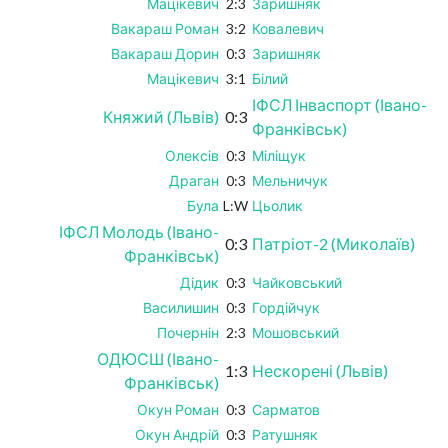
Мацікевич
2:3
Заришняк
Вакараш Роман
3:2
Ковалевич
Вакараш Дорин
0:3
Заришняк
Мацікевич
3:1
Білий
ІФСЛ Інваспорт (Івано-
Княжий (Львів)
0:3
Франківськ)
Олексів
0:3
Міліщук
Драган
0:3
Мельничук
Була
L:W
Цьолик
ІФСЛ Молодь (Івано-
0:3
Патріот-2 (Миколаїв)
Франківськ)
Дідик
0:3
Чайковський
Василишин
0:3
Гордійчук
Почернін
2:3
Мошовський
ОДЮСШ (Івано-
1:3
Нескорені (Львів)
Франківськ)
Окун Роман
0:3
Сарматов
Окун Андрій
0:3
Ратушняк