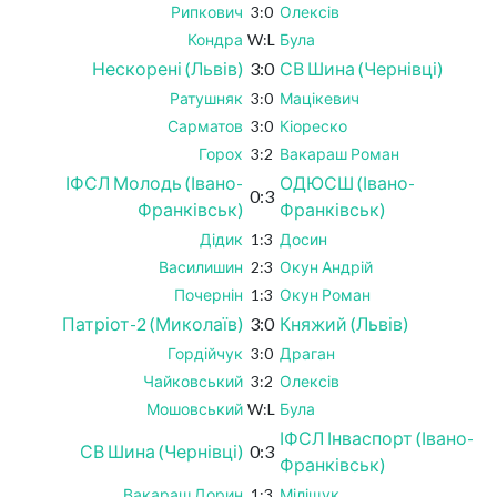
Рипкович
3:0
Олексів
Кондра
W:L
Була
Нескорені (Львів)
3:0
СВ Шина (Чернівці)
Ратушняк
3:0
Мацікевич
Сарматов
3:0
Кіореско
Горох
3:2
Вакараш Роман
ІФСЛ Молодь (Івано-
ОДЮСШ (Івано-
0:3
Франківськ)
Франківськ)
Дідик
1:3
Досин
Василишин
2:3
Окун Андрій
Почернін
1:3
Окун Роман
Патріот-2 (Миколаїв)
3:0
Княжий (Львів)
Гордійчук
3:0
Драган
Чайковський
3:2
Олексів
Мошовський
W:L
Була
ІФСЛ Інваспорт (Івано-
СВ Шина (Чернівці)
0:3
Франківськ)
Вакараш Дорин
1:3
Міліщук