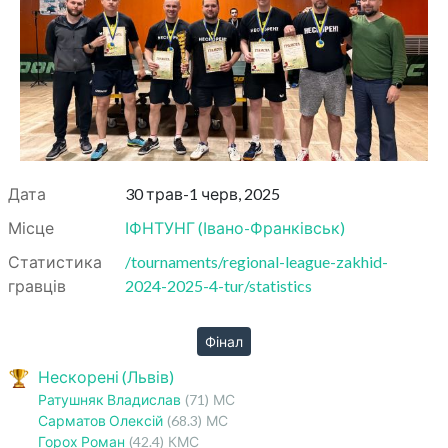
Дата
30 трав-1 черв, 2025
Місце
ІФНТУНГ
(
Івано-Франківськ
)
Статистика
/tournaments/regional-league-zakhid-
гравців
2024-2025-4-tur/statistics
Фінал
Нескорені (Львів)
Ратушняк Владислав
(71)
МС
Сарматов Олексій
(68.3)
МС
Горох Роман
(42.4)
КМС