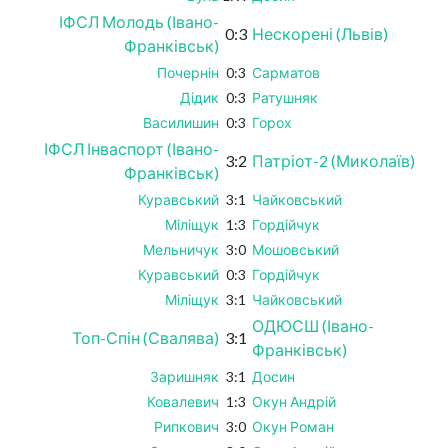
ІФСЛ Молодь (Івано-
0:3
Нескорені (Львів)
Франківськ)
Почернін
0:3
Сарматов
Дідик
0:3
Ратушняк
Василишин
0:3
Горох
ІФСЛ Інваспорт (Івано-
3:2
Патріот-2 (Миколаїв)
Франківськ)
Куравський
3:1
Чайковський
Міліщук
1:3
Гордійчук
Мельничук
3:0
Мошовський
Куравський
0:3
Гордійчук
Міліщук
3:1
Чайковський
ОДЮСШ (Івано-
Топ-Спін (Свалява)
3:1
Франківськ)
Заришняк
3:1
Досин
Ковалевич
1:3
Окун Андрій
Рипкович
3:0
Окун Роман