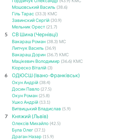
Гордійчук Олександр
(43.9)
КМС
Мошовський Василь
(38.6)
Гіль Тарас
(33.3)
КМС
Завинский Сергій
(30.9)
Мельник Орест
(21.7)
5
СВ Шина (Чернівці)
Вакараш Роман
(38.3)
МС
Липчук Василь
(36.9)
Вакараш Дорин
(36.7)
КМС
Мацікевич Володимир
(36.6)
КМС
Кіореско Віталій
(3)
6
ОДЮСШ (Івано-Франківськ)
Окун Андрій
(38.4)
Досин Павло
(27.5)
Окун Роман
(25.8)
Ушко Андрій
(13.1)
Витвицький Владислав
(5.9)
7
Княжий (Львів)
Олексів Михайло
(42.5)
Була Олег
(37.1)
Драган Назар
(15.9)