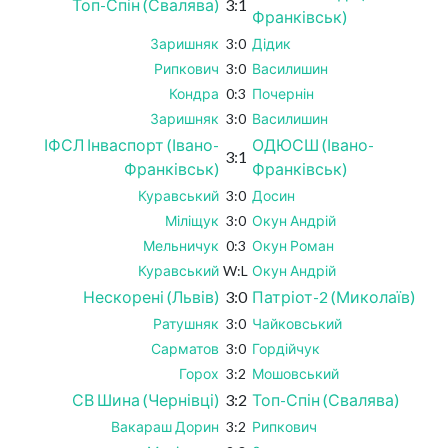
Топ-Спін (Свалява)
3:1
Франківськ)
Заришняк
3:0
Дідик
Рипкович
3:0
Василишин
Кондра
0:3
Почернін
Заришняк
3:0
Василишин
ІФСЛ Інваспорт (Івано-
ОДЮСШ (Івано-
3:1
Франківськ)
Франківськ)
Куравський
3:0
Досин
Міліщук
3:0
Окун Андрій
Мельничук
0:3
Окун Роман
Куравський
W:L
Окун Андрій
Нескорені (Львів)
3:0
Патріот-2 (Миколаїв)
Ратушняк
3:0
Чайковський
Сарматов
3:0
Гордійчук
Горох
3:2
Мошовський
СВ Шина (Чернівці)
3:2
Топ-Спін (Свалява)
Вакараш Дорин
3:2
Рипкович