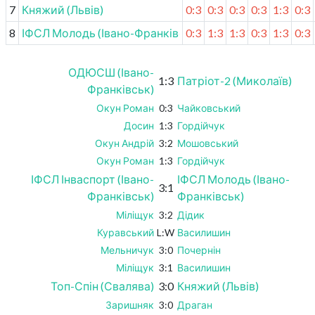
7
Княжий (Львів)
0:3
0:3
0:3
0:3
1:3
0:3
8
ІФСЛ Молодь (Івано-Франківськ)
0:3
1:3
1:3
0:3
1:3
0:3
ОДЮСШ (Івано-
1:3
Патріот-2 (Миколаїв)
Франківськ)
Окун Роман
0:3
Чайковський
Досин
1:3
Гордійчук
Окун Андрій
3:2
Мошовський
Окун Роман
1:3
Гордійчук
ІФСЛ Інваспорт (Івано-
ІФСЛ Молодь (Івано-
3:1
Франківськ)
Франківськ)
Міліщук
3:2
Дідик
Куравський
L:W
Василишин
Мельничук
3:0
Почернін
Міліщук
3:1
Василишин
Топ-Спін (Свалява)
3:0
Княжий (Львів)
Заришняк
3:0
Драган