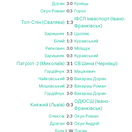
Досин
3:0
Кунець
Окун Роман
0:3
Горох
ІФСЛ Інваспорт (Івано-
Топ-Спін (Свалява)
1:3
Франківськ)
Заришняк
1:3
Цьолик
Білий
1:3
Куравський
Рипкович
3:0
Міліщук
Заришняк
0:3
Куравський
Патріот-2 (Миколаїв)
3:1
СВ Шина (Чернівці)
Гордійчук
3:1
Мацікевич
Чайковський
3:0
Вакараш Дорин
Мошовський
2:3
Вакараш Роман
Гордійчук
3:0
Вакараш Дорин
ОДЮСШ (Івано-
Княжий (Львів)
0:3
Франківськ)
Олексів
2:3
Окун Роман
Драган
0:3
Окун Андрій
Була
L:W
Досин