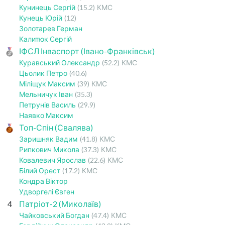
Кунинець Сергій
(15.2)
КМС
Кунець Юрій
(12)
Золотарев Герман
Калитюк Сергій
ІФСЛ Інваспорт (Івано-Франківськ)
Куравський Олександр
(52.2)
КМС
Цьолик Петро
(40.6)
Міліщук Максим
(39)
КМС
Мельничук Іван
(35.3)
Петрунів Василь
(29.9)
Наявко Максим
Топ-Спін (Свалява)
Заришняк Вадим
(41.8)
КМС
Рипкович Микола
(37.3)
КМС
Ковалевич Ярослав
(22.6)
КМС
Білий Орест
(17.2)
КМС
Кондра Віктор
Удворгелі Євген
4
Патріот-2 (Миколаїв)
Чайковський Богдан
(47.4)
КМС