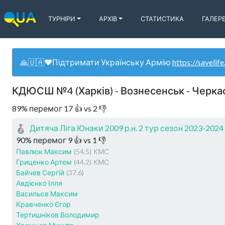
ТУРНІРИ
АРХІВ
СТАТИСТИКА
ГАЛЕР
🙏🇺🇦❤️Підтримати Українську Армію
https://savelife
КДЮСШ №4 (Харків) - Вознесенськ - Черка
89
%
перемог
17
👍 vs
2
👎
Дитяча Ліга Юнаки 2009 р.н. 2 тур сезон 2023-2024
90
%
перемог
9
👍 vs
1
👎
Павлюк Максим
(54.5)
КМС
Гриценко Артем
(44.2)
КМС
Байчев Сергій
(37.6)
Авдієнко Ілля
Васильєв Максим
Кравченко Єгор
Тертишніков Володимир