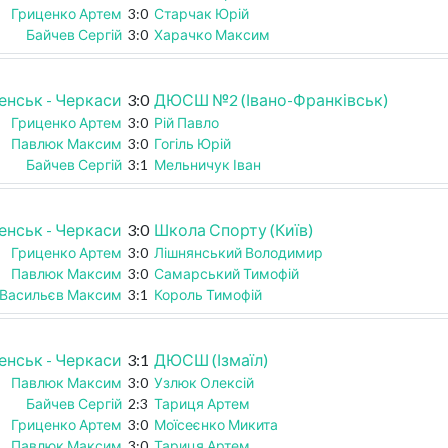
Гриценко Артем
3:0
Старчак Юрій
Байчев Сергій
3:0
Харачко Максим
енськ - Черкаси
3:0
ДЮСШ №2 (Івано-Франківськ)
Гриценко Артем
3:0
Рій Павло
Павлюк Максим
3:0
Гогіль Юрій
Байчев Сергій
3:1
Мельничук Іван
енськ - Черкаси
3:0
Школа Спорту (Київ)
Гриценко Артем
3:0
Лішнянський Володимир
Павлюк Максим
3:0
Самарський Тимофій
Васильєв Максим
3:1
Король Тимофій
енськ - Черкаси
3:1
ДЮСШ (Ізмаїл)
Павлюк Максим
3:0
Узлюк Олексій
Байчев Сергій
2:3
Тариця Артем
Гриценко Артем
3:0
Моїсеєнко Микита
Павлюк Максим
3:0
Тариця Артем