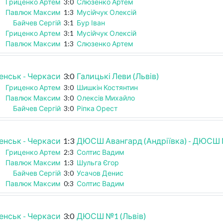
Гриценко Артем
3:0
Слюзенко Артем
Павлюк Максим
1:3
Мусійчук Олексій
Байчев Сергій
3:1
Бур Іван
Гриценко Артем
3:1
Мусійчук Олексій
Павлюк Максим
1:3
Слюзенко Артем
енськ - Черкаси
3:0
Галицькі Леви (Львів)
Гриценко Артем
3:0
Шишкін Костянтин
Павлюк Максим
3:0
Олексів Михайло
Байчев Сергій
3:0
Ріпка Орест
енськ - Черкаси
1:3
ДЮСШ Авангард (Андріївка) - ДЮСШ 
Гриценко Артем
2:3
Солтис Вадим
Павлюк Максим
1:3
Шульга Єгор
Байчев Сергій
3:0
Усачов Денис
Павлюк Максим
0:3
Солтис Вадим
енськ - Черкаси
3:0
ДЮСШ №1 (Львів)