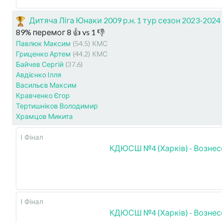
Дитяча Ліга Юнаки 2009 р.н. 1 тур сезон 2023-2024
89
%
перемог
8
👍 vs
1
👎
Павлюк Максим
(54.5)
КМС
Гриценко Артем
(44.2)
КМС
Байчев Сергій
(37.6)
Авдієнко Ілля
Васильєв Максим
Кравченко Єгор
Тертишніков Володимир
Храмцов Микита
I Фінал
КДЮСШ №4 (Харків) - Вознес
I Фінал
КДЮСШ №4 (Харків) - Вознес