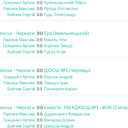
Гриценко Артем
3:0
Кулачковський Левко
Павлюк Максим
3:0
Проць Ростислав
Байчев Сергій
3:0
Гудь Олександр
енськ - Черкаси
3:0
Ера (Хмельницький)
Павлюк Максим
3:0
Коваль Ілля
Гриценко Артем
3:0
Борічев Тимур
Байчев Сергій
3:0
Турук Єгор
енськ - Черкаси
3:0
ДЮСШ №1 (Чернівці)
Гриценко Артем
3:0
Борчук Андрій
Павлюк Максим
3:0
Левшун Іван
Байчев Сергій
3:1
Синжерян Кирил
енськ - Черкаси
3:0
Енергія - КМ КДЮСШ №1 - ФОК (Сміла
Павлюк Максим
3:0
Дуденченко Владислав
Гриценко Артем
3:0
Вакараш Дорин
Байчев Сергій
3:1
Шевцов Андрій