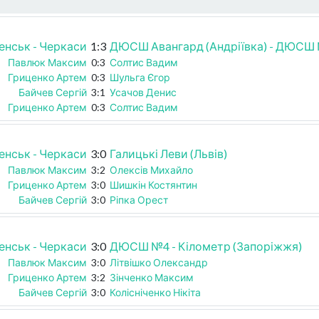
енськ - Черкаси
1:3
ДЮСШ Авангард (Андріївка) - ДЮСШ 
Павлюк Максим
0:3
Солтис Вадим
Гриценко Артем
0:3
Шульга Єгор
Байчев Сергій
3:1
Усачов Денис
Гриценко Артем
0:3
Солтис Вадим
енськ - Черкаси
3:0
Галицькі Леви (Львів)
Павлюк Максим
3:2
Олексів Михайло
Гриценко Артем
3:0
Шишкін Костянтин
Байчев Сергій
3:0
Ріпка Орест
енськ - Черкаси
3:0
ДЮСШ №4 - Кілометр (Запоріжжя)
Павлюк Максим
3:0
Літвішко Олександр
Гриценко Артем
3:2
Зінченко Максим
Байчев Сергій
3:0
Колісніченко Нікіта