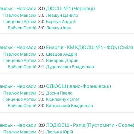
енськ - Черкаси
3:0
ДЮСШ №1 (Чернівці)
Павлюк Максим
3:0
Левшун Данило
Гриценко Артем
3:0
Борчук Андрій
Байчев Сергій
3:0
Левшун Іван
енськ - Черкаси
3:0
Енергія - КМ КДЮСШ №1 - ФОК (Сміла
Павлюк Максим
3:0
Шевцов Андрій
Гриценко Артем
3:1
Вакараш Дорин
Байчев Сергій
3:1
Дуденченко Владислав
енськ - Черкаси
3:0
ОДЮСШ (Івано-Франківськ)
Павлюк Максим
3:1
Досин Павло
Гриценко Артем
3:0
Кісилейчук Олег
Байчев Сергій
3:0
Витвицький Владислав
енськ - Черкаси
3:0
ЛОДЮСШ - Рапід (Пустомити - Сколе
Павлюк Максим
3:1
Люлька Юрій