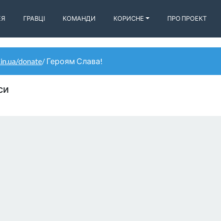
ЕЯ
ГРАВЦІ
КОМАНДИ
КОРИСНЕ
ПРО ПРОЕКТ
.in.ua/donate
/ Героям Слава!
си