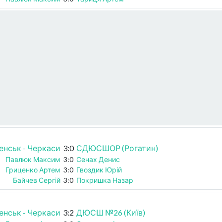
енськ - Черкаси
3:0
СДЮСШОР (Рогатин)
Павлюк Максим
3:0
Сенах Денис
Гриценко Артем
3:0
Гвоздик Юрій
Байчев Сергій
3:0
Покришка Назар
енськ - Черкаси
3:2
ДЮСШ №26 (Київ)