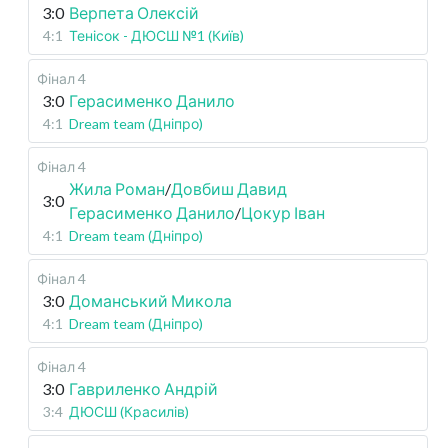
3:0
Верпета Олексій
4:1
Тенісок - ДЮСШ №1 (Київ)
Фінал 4
3:0
Герасименко Данило
4:1
Dream team (Дніпро)
Фінал 4
Жила Роман
/
Довбиш Давид
3:0
Герасименко Данило
/
Цокур Іван
4:1
Dream team (Дніпро)
Фінал 4
3:0
Доманський Микола
4:1
Dream team (Дніпро)
Фінал 4
3:0
Гавриленко Андрій
3:4
ДЮСШ (Красилів)