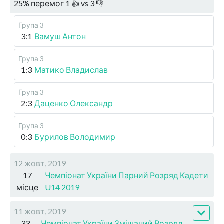
25
%
перемог
1
👍 vs
3
👎
Група 3
3:1
Вамуш Антон
Група 3
1:3
Матико Владислав
Група 3
2:3
Даценко Олександр
Група 3
0:3
Бурилов Володимир
12 жовт, 2019
17
Чемпіонат України Парний Розряд Кадети
місце
U14 2019
11 жовт, 2019
33
Чемпіонат України Змішаний Розряд