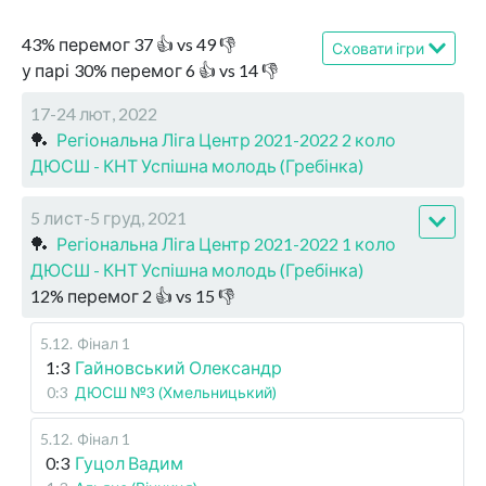
43
%
перемог
37
👍 vs
49
👎
Сховати ігри
у парі
30
%
перемог
6
👍 vs
14
👎
17-24 лют, 2022
🏓
Регіональна Ліга Центр 2021-2022 2 коло
ДЮСШ - КНТ Успішна молодь (Гребінка)
5 лист-5 груд, 2021
🏓
Регіональна Ліга Центр 2021-2022 1 коло
ДЮСШ - КНТ Успішна молодь (Гребінка)
12
%
перемог
2
👍 vs
15
👎
5.12
.
Фінал 1
1:3
Гайновський Олександр
0:3
ДЮСШ №3 (Хмельницький)
5.12
.
Фінал 1
0:3
Гуцол Вадим