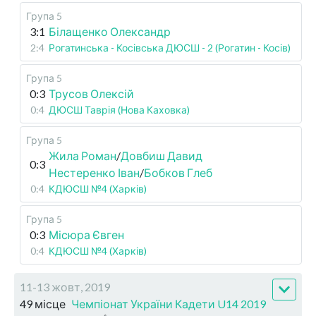
Група 5
3:1
Білащенко Олександр
2:4
Рогатинська - Косівська ДЮСШ - 2 (Рогатин - Косів)
Група 5
0:3
Трусов Олексій
0:4
ДЮСШ Таврія (Нова Каховка)
Група 5
Жила Роман
/
Довбиш Давид
0:3
Нестеренко Іван
/
Бобков Глеб
0:4
КДЮСШ №4 (Харків)
Група 5
0:3
Місюра Євген
0:4
КДЮСШ №4 (Харків)
11-13 жовт, 2019
49 місце
Чемпіонат України Кадети U14 2019