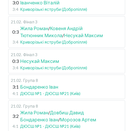
3:0
Іванченко Віталій
3:4
Криворізькі яструби (Добропілля)
21.02
.
Фінал 3
Жила Роман
/
Ковеня Андрій
0:3
Тютюнник Микола
/
Несукай Максим
3:4
Криворізькі яструби (Добропілля)
21.02
.
Фінал 3
0:3
Несукай Максим
3:4
Криворізькі яструби (Добропілля)
21.02
.
Група 8
3:1
Бондаренко Іван
4:1
ДЮСШ №1 - ДЮСШ №21 (Київ)
21.02
.
Група 8
Жила Роман
/
Довбиш Давид
3:2
Бондаренко Іван
/
Морозов Артем
4:1
ДЮСШ №1 - ДЮСШ №21 (Київ)