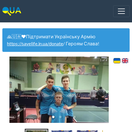
🙏🇺🇦❤️Підтримати Українську Армію
https://savelife.in.ua/donate
/ Героям Слава!
1 of 4
Дитяча Ліга Юнаки 2006-2008 р.н. 2 тур сезон
Дитяча
2020-2021