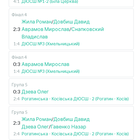
4:1
ДЮСШ №1-2 (Біла Церква)
Фінал 4
Жила Роман
/
Довбиш Давид
2:3
Аврамов Мирослав
/
Снапковский
Владислав
1:4
ДЮСШ №3 (Хмельницький)
Фінал 4
0:3
Аврамов Мирослав
1:4
ДЮСШ №3 (Хмельницький)
Група 5
0:3
Дзева Олег
2:4
Рогатинська - Косівська ДЮСШ - 2 (Рогатин - Косів)
Група 5
Жила Роман
/
Довбиш Давид
2:3
Дзева Олег
/
Гавенко Назар
2:4
Рогатинська - Косівська ДЮСШ - 2 (Рогатин - Косів)