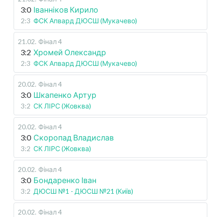
3:0
Іванніков Кирило
2:3
ФСК Апвард ДЮСШ (Мукачево)
21.02
.
Фінал 4
3:2
Хромей Олександр
2:3
ФСК Апвард ДЮСШ (Мукачево)
20.02
.
Фінал 4
3:0
Шкапенко Артур
3:2
СК ЛІРС (Жовква)
20.02
.
Фінал 4
3:0
Скоропад Владислав
3:2
СК ЛІРС (Жовква)
20.02
.
Фінал 4
3:0
Бондаренко Іван
3:2
ДЮСШ №1 - ДЮСШ №21 (Київ)
20.02
.
Фінал 4