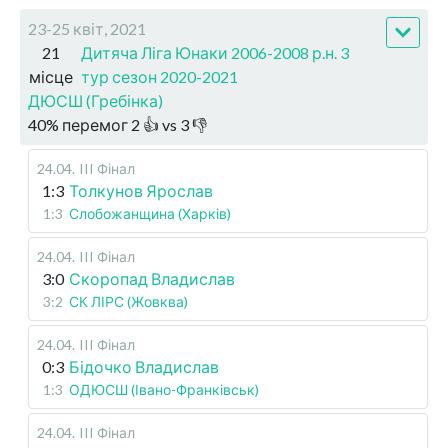
23-25 квіт, 2021
21
Дитяча Ліга Юнаки 2006-2008 р.н. 3
місце
тур сезон 2020-2021
ДЮСШ (Гребінка)
40
%
перемог
2
👍 vs
3
👎
24.04
.
III Фінал
1:3
Толкунов Ярослав
1:3
Слобожанщина (Харків)
24.04
.
III Фінал
3:0
Скоропад Владислав
3:2
СК ЛІРС (Жовква)
24.04
.
III Фінал
0:3
Бідочко Владислав
1:3
ОДЮСШ (Івано-Франківськ)
24.04
.
III Фінал