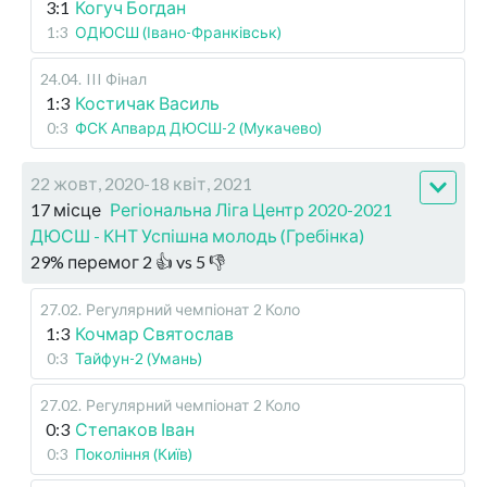
3:1
Когуч Богдан
1:3
ОДЮСШ (Івано-Франківськ)
24.04
.
III Фінал
1:3
Костичак Василь
0:3
ФСК Апвард ДЮСШ-2 (Мукачево)
22 жовт, 2020-18 квіт, 2021
17 місце
Регіональна Ліга Центр 2020-2021
ДЮСШ - КНТ Успішна молодь (Гребінка)
29
%
перемог
2
👍 vs
5
👎
27.02
.
Регулярний чемпіонат
2 Коло
1:3
Кочмар Святослав
0:3
Тайфун-2 (Умань)
27.02
.
Регулярний чемпіонат
2 Коло
0:3
Степаков Іван
0:3
Покоління (Київ)