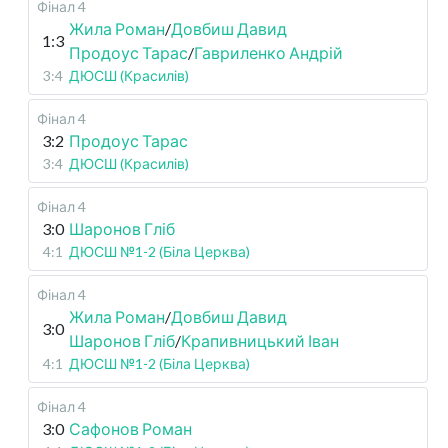
Фінал 4
Жила Роман
/
Довбиш Давид
1:3
Продоус Тарас
/
Гавриленко Андрій
3:4
ДЮСШ (Красилів)
Фінал 4
3:2
Продоус Тарас
3:4
ДЮСШ (Красилів)
Фінал 4
3:0
Шаронов Гліб
4:1
ДЮСШ №1-2 (Біла Церква)
Фінал 4
Жила Роман
/
Довбиш Давид
3:0
Шаронов Гліб
/
Крапивницький Іван
4:1
ДЮСШ №1-2 (Біла Церква)
Фінал 4
3:0
Сафонов Роман