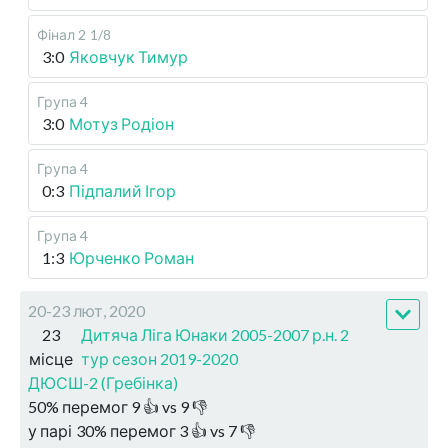
Фінал 2
1/8
3:0
Яковчук Тимур
Група 4
3:0
Мотуз Родіон
Група 4
0:3
Підпалий Ігор
Група 4
1:3
Юрченко Роман
20-23 лют, 2020
23
Дитяча Ліга Юнаки 2005-2007 р.н. 2
місце
тур сезон 2019-2020
ДЮСШ-2 (Гребінка)
50
%
перемог
9
👍 vs
9
👎
у парі
30
%
перемог
3
👍 vs
7
👎