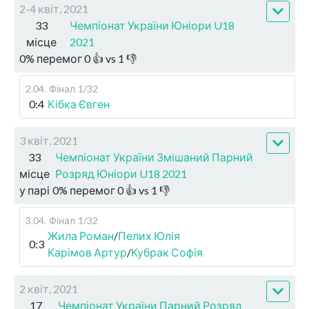
2-4 квіт, 2021
33
Чемпіонат України Юніори U18
місце
2021
0
%
перемог
0
👍 vs
1
👎
2.04
.
Фінал
1/32
0:4
Кібка Євген
3 квіт, 2021
33
Чемпіонат України Змішаний Парний
місце
Розряд Юніори U18 2021
у парі
0
%
перемог
0
👍 vs
1
👎
3.04
.
Фінал
1/32
Жила Роман
/
Пелих Юлія
0:3
Карімов Артур
/
Кубрак Софія
2 квіт, 2021
17
Чемпіонат України Парний Розряд