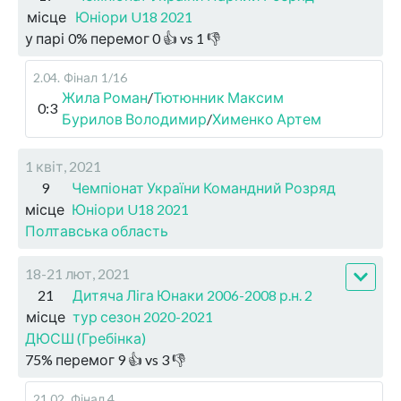
місце
Юніори U18 2021
у парі
0
%
перемог
0
👍 vs
1
👎
2.04
.
Фінал
1/16
Жила Роман
/
Тютюнник Максим
0:3
Бурилов Володимир
/
Хименко Артем
1 квіт, 2021
9
Чемпіонат України Командний Розряд
місце
Юніори U18 2021
Полтавська область
18-21 лют, 2021
21
Дитяча Ліга Юнаки 2006-2008 р.н. 2
місце
тур сезон 2020-2021
ДЮСШ (Гребінка)
75
%
перемог
9
👍 vs
3
👎
21.02
.
Фінал 4