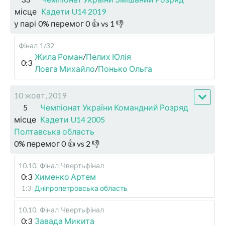
місце
Кадети U14 2019
у парі
0
%
перемог
0
👍 vs
1
👎
Фінал
1/32
Жила Роман
/
Пелих Юлія
0:3
Ловга Михайло
/
Понько Ольга
10 жовт, 2019
5
Чемпіонат України Командний Розряд
місце
Кадети U14 2005
Полтавська область
0
%
перемог
0
👍 vs
2
👎
10.10
.
Фінал
Чвертьфінал
0:3
Хименко Артем
1:3
Дніпропетровська область
10.10
.
Фінал
Чвертьфінал
0:3
Завада Микита