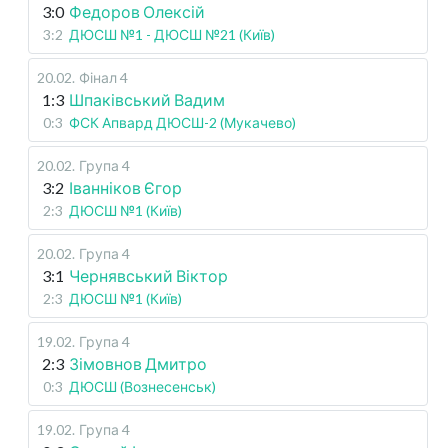
3:0
Федоров Олексій
3:2
ДЮСШ №1 - ДЮСШ №21 (Київ)
20.02
.
Фінал 4
1:3
Шпаківський Вадим
0:3
ФСК Апвард ДЮСШ-2 (Мукачево)
20.02
.
Група 4
3:2
Іванніков Єгор
2:3
ДЮСШ №1 (Київ)
20.02
.
Група 4
3:1
Чернявський Віктор
2:3
ДЮСШ №1 (Київ)
19.02
.
Група 4
2:3
Зімовнов Дмитро
0:3
ДЮСШ (Вознесенськ)
19.02
.
Група 4