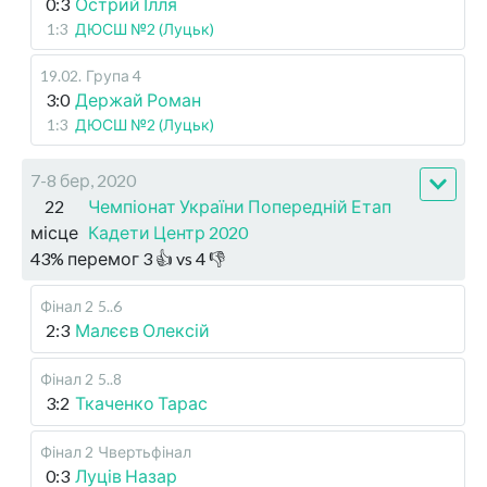
0:3
Острий Ілля
1:3
ДЮСШ №2 (Луцьк)
19.02
.
Група 4
3:0
Держай Роман
1:3
ДЮСШ №2 (Луцьк)
7-8 бер, 2020
22
Чемпіонат України Попередній Етап
місце
Кадети Центр 2020
43
%
перемог
3
👍 vs
4
👎
Фінал 2
5..6
2:3
Малєєв Олексій
Фінал 2
5..8
3:2
Ткаченко Тарас
Фінал 2
Чвертьфінал
0:3
Луців Назар