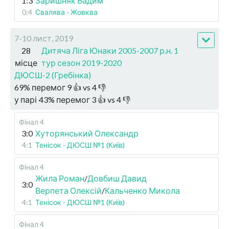
1:3
Заришняк Вадим
0:4
Свалява - Жовква
7-10 лист, 2019
28
Дитяча Ліга Юнаки 2005-2007 р.н. 1
місце
тур сезон 2019-2020
ДЮСШ-2 (Гребінка)
69
%
перемог
9
👍 vs
4
👎
у парі
43
%
перемог
3
👍 vs
4
👎
Фінал 4
3:0
Хуторянський Олександр
4:1
Тенісок - ДЮСШ №1 (Київ)
Фінал 4
Жила Роман
/
Довбиш Давид
3:0
Верпета Олексій
/
Кальченко Микола
4:1
Тенісок - ДЮСШ №1 (Київ)
Фінал 4