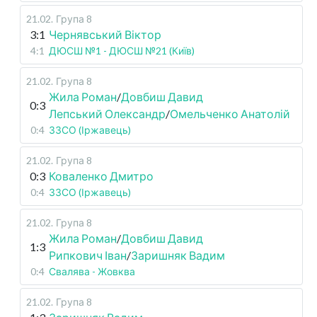
21.02
.
Група 8
3:1
Чернявський Віктор
4:1
ДЮСШ №1 - ДЮСШ №21 (Київ)
21.02
.
Група 8
Жила Роман
/
Довбиш Давид
0:3
Лепський Олександр
/
Омельченко Анатолій
0:4
ЗЗСО (Іржавець)
21.02
.
Група 8
0:3
Коваленко Дмитро
0:4
ЗЗСО (Іржавець)
21.02
.
Група 8
Жила Роман
/
Довбиш Давид
1:3
Рипкович Іван
/
Заришняк Вадим
0:4
Свалява - Жовква
21.02
.
Група 8