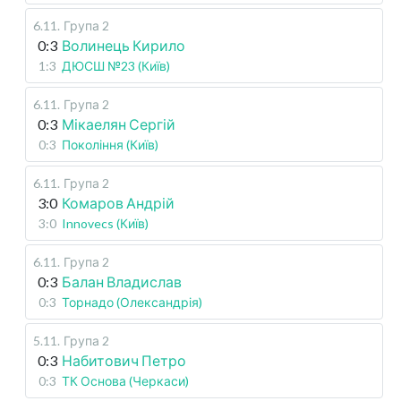
6.11
.
Група 2
0:3
Волинець Кирило
1:3
ДЮСШ №23 (Київ)
6.11
.
Група 2
0:3
Мікаелян Сергій
0:3
Покоління (Київ)
6.11
.
Група 2
3:0
Комаров Андрій
3:0
Innovecs (Київ)
6.11
.
Група 2
0:3
Балан Владислав
0:3
Торнадо (Олександрія)
5.11
.
Група 2
0:3
Набитович Петро
0:3
ТК Основа (Черкаси)