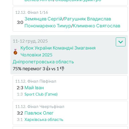
12.12
.
Фінал
1/16
Земянцев Сергій
/
Ратушняк Владислав
3:0
Пономаренко Тимур
/
Клименко Святослав
11-12 груд, 2025
Кубок України Командні Змагання
Чоловіки 2025
Дніпропетровська область
75
%
перемог
3
👍 vs
1
👎
11.12
.
Фінал
Півфінал
2:3
Май Іван
1:3
Sport Club (Гатне)
11.12
.
Фінал
Чвертьфінал
3:2
Павлюк Олег
3:1
Харківська область