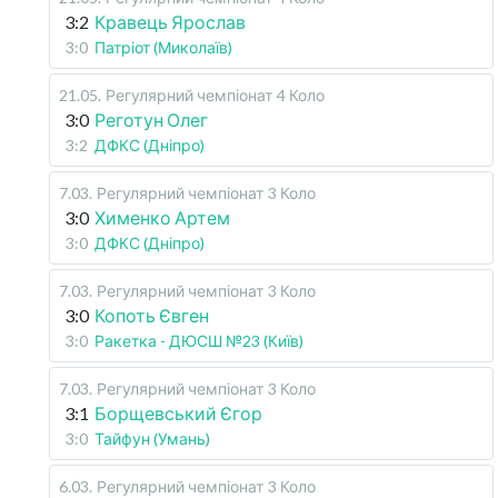
3:2
Кравець Ярослав
3:0
Патріот (Миколаїв)
21.05
.
Регулярний чемпіонат
4 Коло
3:0
Реготун Олег
3:2
ДФКС (Дніпро)
7.03
.
Регулярний чемпіонат
3 Коло
3:0
Хименко Артем
3:0
ДФКС (Дніпро)
7.03
.
Регулярний чемпіонат
3 Коло
3:0
Копоть Євген
3:0
Ракетка - ДЮСШ №23 (Київ)
7.03
.
Регулярний чемпіонат
3 Коло
3:1
Борщевський Єгор
3:0
Тайфун (Умань)
6.03
.
Регулярний чемпіонат
3 Коло