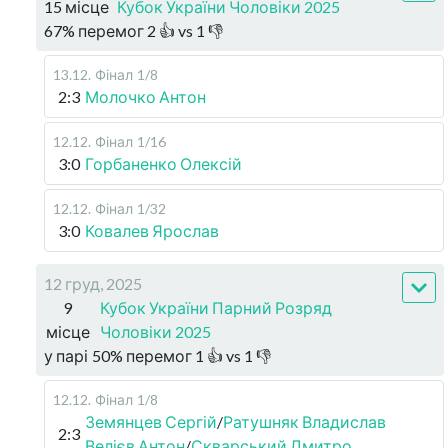
15 місце
Кубок України Чоловіки 2025
67
%
перемог
2
👍 vs
1
👎
13.12
.
Фінал
1/8
2:3
Молочко Антон
12.12
.
Фінал
1/16
3:0
Горбаненко Олексій
12.12
.
Фінал
1/32
3:0
Ковалев Ярослав
12 груд, 2025
9
Кубок України Парний Розряд
місце
Чоловіки 2025
у парі
50
%
перемог
1
👍 vs
1
👎
12.12
.
Фінал
1/8
Земянцев Сергій
/
Ратушняк Владислав
2:3
Велієв Антон
/
Скварський Дмитро