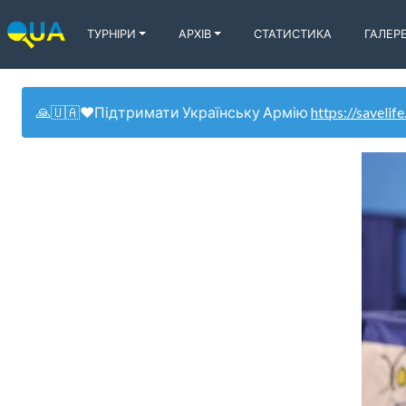
ТУРНІРИ
АРХІВ
СТАТИСТИКА
ГАЛЕР
🙏🇺🇦❤️Підтримати Українську Армію
https://savelife