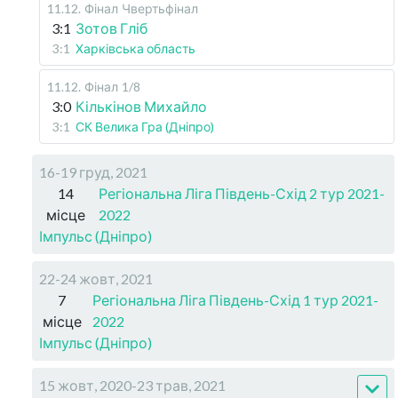
11.12
.
Фінал
Чвертьфінал
3:1
Зотов Гліб
3:1
Харківська область
11.12
.
Фінал
1/8
3:0
Кількінов Михайло
3:1
СК Велика Гра (Дніпро)
16-19 груд, 2021
14
Регіональна Ліга Південь-Схід 2 тур 2021-
місце
2022
Імпульс (Дніпро)
22-24 жовт, 2021
7
Регіональна Ліга Південь-Схід 1 тур 2021-
місце
2022
Імпульс (Дніпро)
15 жовт, 2020-23 трав, 2021