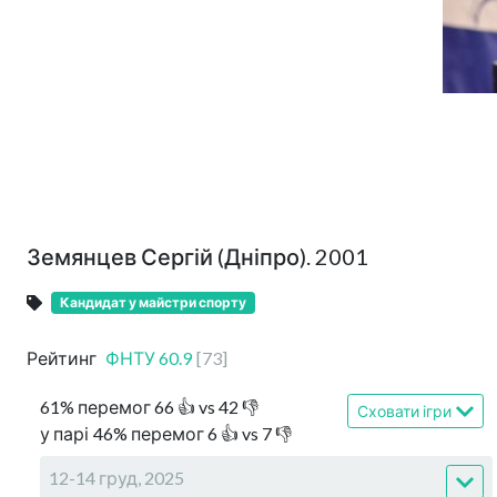
Земянцев Сергій (Дніпро). 2001
Кандидат у майстри спорту
Рейтинг
ФНТУ
60.9
[
73
]
61
%
перемог
66
👍 vs
42
👎
Сховати ігри
у парі
46
%
перемог
6
👍 vs
7
👎
12-14 груд, 2025