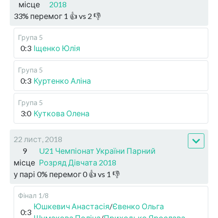
місце
2018
33
%
перемог
1
👍 vs
2
👎
Група 5
0:3
Іщенко Юлія
Група 5
0:3
Куртенко Аліна
Група 5
3:0
Куткова Олена
22 лист, 2018
9
U21 Чемпіонат України Парний
місце
Розряд Дівчата 2018
у парі
0
%
перемог
0
👍 vs
1
👎
Фінал
1/8
Юшкевич Анастасія
/
Євенко Ольга
0:3
Шумакова Поліна
/
Приходько Ярослава