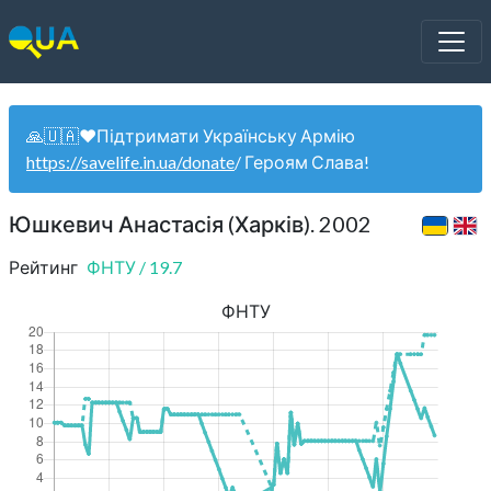
🙏🇺🇦❤️Підтримати Українську Армію
https://savelife.in.ua/donate
/ Героям Слава!
Юшкевич Анастасія (Харків). 2002
Рейтинг
ФНТУ
/
19.7
ФНТУ