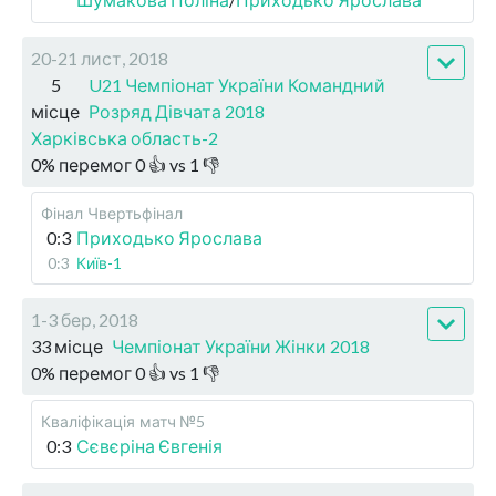
20-21 лист, 2018
5
U21 Чемпіонат України Командний
місце
Розряд Дівчата 2018
Харківська область-2
0
%
перемог
0
👍 vs
1
👎
Фінал
Чвертьфінал
0:3
Приходько Ярослава
0:3
Київ-1
1-3 бер, 2018
33 місце
Чемпіонат України Жінки 2018
0
%
перемог
0
👍 vs
1
👎
Кваліфікація
матч №5
0:3
Сєвєріна Євгенія