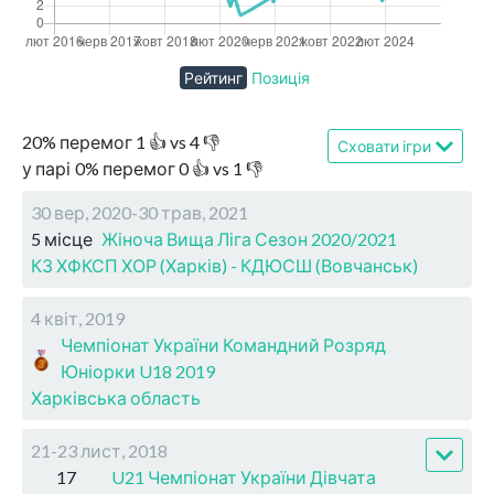
Рейтинг
Позиція
20
%
перемог
1
👍 vs
4
👎
Сховати ігри
у парі
0
%
перемог
0
👍 vs
1
👎
30 вер, 2020-30 трав, 2021
5 місце
Жіноча Вища Ліга Сезон 2020/2021
КЗ ХФКСП ХОР (Харків) - КДЮСШ (Вовчанськ)
4 квіт, 2019
Чемпіонат України Командний Розряд
Юніорки U18 2019
Харківська область
21-23 лист, 2018
17
U21 Чемпіонат України Дівчата