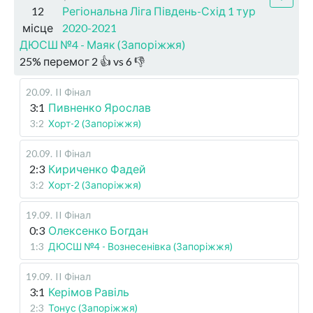
12
Регіональна Ліга Південь-Схід 1 тур
місце
2020-2021
ДЮСШ №4 - Маяк (Запоріжжя)
25
%
перемог
2
👍 vs
6
👎
20.09
.
II Фінал
3:1
Пивненко Ярослав
3:2
Хорт-2 (Запоріжжя)
20.09
.
II Фінал
2:3
Кириченко Фадей
3:2
Хорт-2 (Запоріжжя)
19.09
.
II Фінал
0:3
Олексенко Богдан
1:3
ДЮСШ №4 - Вознесенівка (Запоріжжя)
19.09
.
II Фінал
3:1
Керімов Равіль
2:3
Тонус (Запоріжжя)