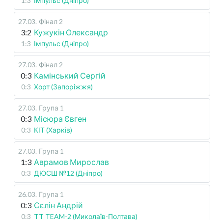
1:3
Імпульс (Дніпро)
27.03
.
Фінал 2
3:2
Кужукін Олександр
1:3
Імпульс (Дніпро)
27.03
.
Фінал 2
0:3
Камінський Сергій
0:3
Хорт (Запоріжжя)
27.03
.
Група 1
0:3
Місюра Євген
0:3
КІТ (Харків)
27.03
.
Група 1
1:3
Аврамов Мирослав
0:3
ДЮСШ №12 (Дніпро)
26.03
.
Група 1
0:3
Сєлін Андрій
0:3
TT TEAM-2 (Миколаїв-Полтава)