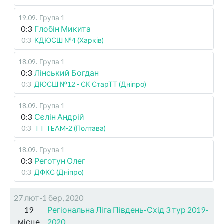
19.09
.
Група 1
0:3
Глобін Микита
0:3
КДЮСШ №4 (Харків)
18.09
.
Група 1
0:3
Лінський Богдан
0:3
ДЮСШ №12 - СК СтарТТ (Дніпро)
18.09
.
Група 1
0:3
Сєлін Андрій
0:3
TT TEAM-2 (Полтава)
18.09
.
Група 1
0:3
Реготун Олег
0:3
ДФКС (Дніпро)
27 лют-1 бер, 2020
19
Регіональна Ліга Південь-Схід 3 тур 2019-
місце
2020