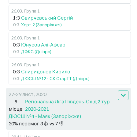
26.03
.
Група 1
1:3
Свирчевський Сергій
0:3
Хорт-2 (Запоріжжя)
26.03
.
Група 1
0:3
Юнусов Алі-Афсар
0:3
ДФКС (Дніпро)
26.03
.
Група 1
0:3
Спиридонов Кирило
0:3
ДЮСШ №12 - СК СтарТТ (Дніпро)
27-29 лист, 2020
9
Регіональна Ліга Південь-Схід 2 тур
місце
2020-2021
ДЮСШ №4 - Маяк (Запоріжжя)
30
%
перемог
3
👍 vs
7
👎
29.11
.
II Фінал