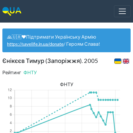
🙏🇺🇦❤️Підтримати Українську Армію
https://savelife.in.ua/donate
/ Героям Слава!
Єнікєєв Тимур (Запоріжжя). 2005
Рейтинг
ФНТУ
ФНТУ