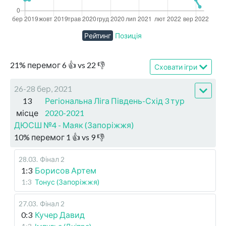
Рейтинг
Позиція
21
%
перемог
6
👍 vs
22
👎
Сховати ігри
26-28 бер, 2021
13
Регіональна Ліга Південь-Схід 3 тур
місце
2020-2021
ДЮСШ №4 - Маяк (Запоріжжя)
10
%
перемог
1
👍 vs
9
👎
28.03
.
Фінал 2
1:3
Борисов Артем
1:3
Тонус (Запоріжжя)
27.03
.
Фінал 2
0:3
Кучер Давид