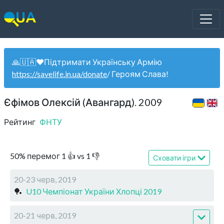
🙏🇺🇦❤️Підтримати Українську Армію
https://savelife.in.ua/donate
/ Героям Слава!
Єфімов Олексій (Авангард). 2009
Рейтинг
ФНТУ
50
%
перемог
1
👍 vs
1
👎
Сховати ігри
20-23 черв, 2019
🏓
U10 Чемпіонат України Хлопці 2019
20-21 черв, 2019