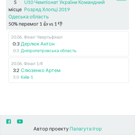
5
U10 Чемпіонат України Командний
місце
Розряд Хлопці 2019
Одеська область
50
%
перемог
1
👍 vs
1
👎
20.06
.
Фінал
Чвертьфінал
0:3
Дерлюк Антон
0:3
Дніпропетровська область
20.06
.
Фінал
1/8
3:2
Слюзенко Артем
3:0
Київ-1
Автор проекту
Палагута Ігор