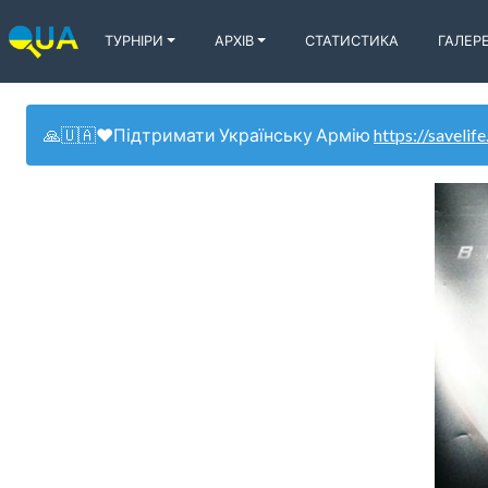
ТУРНІРИ
АРХІВ
СТАТИСТИКА
ГАЛЕР
🙏🇺🇦❤️Підтримати Українську Армію
https://savelife