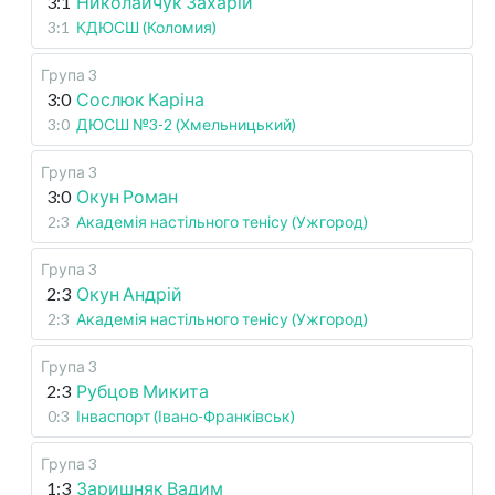
3:1
Николайчук Захарій
3:1
КДЮСШ (Коломия)
Група 3
3:0
Сослюк Каріна
3:0
ДЮСШ №3-2 (Хмельницький)
Група 3
3:0
Окун Роман
2:3
Академія настільного тенісу (Ужгород)
Група 3
2:3
Окун Андрій
2:3
Академія настільного тенісу (Ужгород)
Група 3
2:3
Рубцов Микита
0:3
Інваспорт (Івано-Франківськ)
Група 3
1:3
Заришняк Вадим