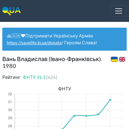
🙏🇺🇦❤️Підтримати Українську Армію
https://savelife.in.ua/donate
/ Героям Слава!
Вань Владислав (Івано-Франківськ).
1980
Рейтинг
ФНТУ
31.3
[
626
]
ФНТУ