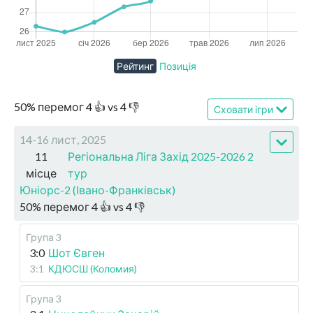
Рейтинг
Позиція
50
%
перемог
4
👍 vs
4
👎
Сховати ігри
14-16 лист, 2025
11
Регіональна Ліга Захід 2025-2026 2
місце
тур
Юніорс-2 (Івано-Франківськ)
50
%
перемог
4
👍 vs
4
👎
Група 3
3:0
Шот Євген
3:1
КДЮСШ (Коломия)
Група 3