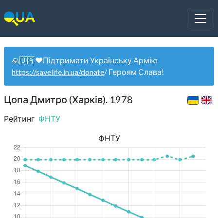
🙏🇺🇦❤️Підтримати Українську Армію
https://savelife.in.ua/donate
/ Героям Слава!
Цопа Дмитро (Харків). 1978
Рейтинг
ФНТУ
ФНТУ