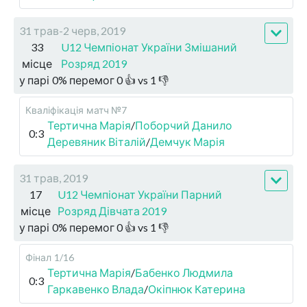
31 трав-2 черв, 2019
33
U12 Чемпіонат України Змішаний
місце
Розряд 2019
у парі
0
%
перемог
0
👍 vs
1
👎
Кваліфікація
матч №7
Тертична Марія
/
Поборчий Данило
0:3
Деревяник Віталій
/
Демчук Марія
31 трав, 2019
17
U12 Чемпіонат України Парний
місце
Розряд Дівчата 2019
у парі
0
%
перемог
0
👍 vs
1
👎
Фінал
1/16
Тертична Марія
/
Бабенко Людмила
0:3
Гаркавенко Влада
/
Окіпнюк Катерина