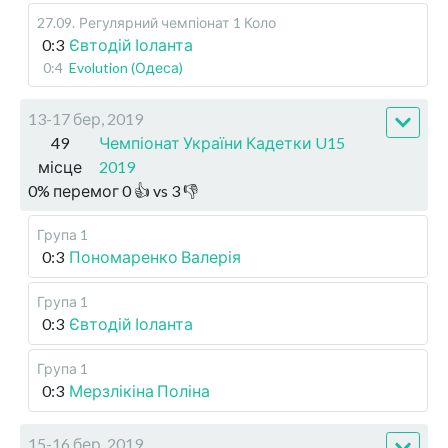
27.09
.
Регулярний чемпіонат
1 Коло
0:3
Євтодій Іоланта
0:4
Evolution (Одеса)
13-17 бер, 2019
49
Чемпіонат України Кадетки U15
місце
2019
0
%
перемог
0
👍 vs
3
👎
Група 1
0:3
Пономаренко Валерія
Група 1
0:3
Євтодій Іоланта
Група 1
0:3
Мерзлікіна Поліна
15-16 бер, 2019