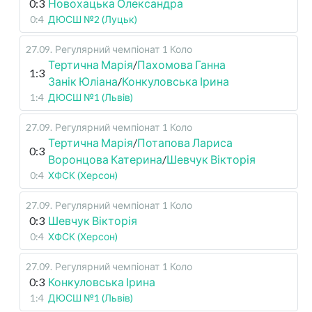
0:3
Новохацька Олександра
0:4
ДЮСШ №2 (Луцьк)
27.09
.
Регулярний чемпіонат
1 Коло
Тертична Марія
/
Пахомова Ганна
1:3
Занік Юліана
/
Конкуловська Ірина
1:4
ДЮСШ №1 (Львів)
27.09
.
Регулярний чемпіонат
1 Коло
Тертична Марія
/
Потапова Лариса
0:3
Воронцова Катерина
/
Шевчук Вікторія
0:4
ХФСК (Херсон)
27.09
.
Регулярний чемпіонат
1 Коло
0:3
Шевчук Вікторія
0:4
ХФСК (Херсон)
27.09
.
Регулярний чемпіонат
1 Коло
0:3
Конкуловська Ірина
1:4
ДЮСШ №1 (Львів)