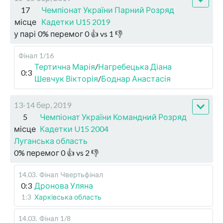
17
Чемпіонат України Парний Розряд
місце
Кадетки U15 2019
у парі
0
%
перемог
0
👍 vs
1
👎
Фінал
1/16
Тертична Марія
/
Нагребецька Діана
0:3
Шевчук Вікторія
/
Боднар Анастасія
13-14 бер, 2019
5
Чемпіонат України Командний Розряд
місце
Кадетки U15 2004
Луганська область
0
%
перемог
0
👍 vs
2
👎
14.03
.
Фінал
Чвертьфінал
0:3
Дронова Уляна
1:3
Харківська область
14.03
.
Фінал
1/8