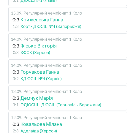
3:1
ДЮСШ №1 (Львів)
15.09
.
Регулярний чемпіонат
1 Коло
0:3
Крижевська Ганна
1:3
Хорт - ДЮСШ №4 (Запоріжжя)
14.09
.
Регулярний чемпіонат
1 Коло
0:3
Фісько Вікторія
0:3
ХФСК (Херсон)
14.09
.
Регулярний чемпіонат
1 Коло
0:3
Горчакова Ганна
3:2
КДЮСШ №4 (Харків)
13.09
.
Регулярний чемпіонат
1 Коло
0:3
Демчук Марія
3:1
ОДЮСШ - ДЮСШ (Тернопіль-Бережани)
12.09
.
Регулярний чемпіонат
1 Коло
0:3
Ковальова Мілана
2:3
Аделаїда (Херсон)