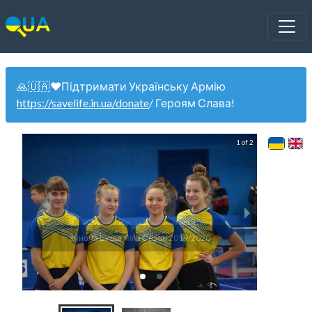
🙏🇺🇦❤️Підтримати Українську Армію
https://savelife.in.ua/donate
/ Героям Слава!
1 of 2
Жіноча Вища Ліга Сезон 2019/2020
Ж