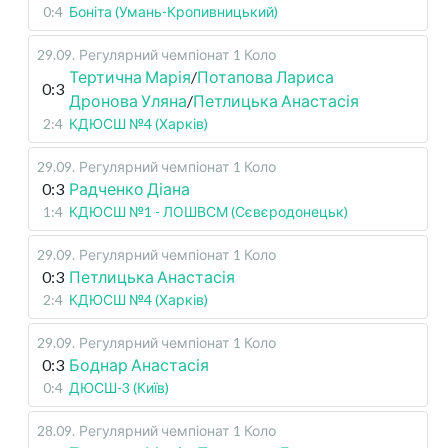
0:4
Боніта (Умань-Кропивницький)
29.09
.
Регулярний чемпіонат
1 Коло
Тертична Марія
/
Потапова Лариса
0:3
Дронова Уляна
/
Петлицька Анастасія
2:4
КДЮСШ №4 (Харків)
29.09
.
Регулярний чемпіонат
1 Коло
0:3
Радченко Діана
1:4
КДЮСШ №1 - ЛОШВСМ (Сєвєродонецьк)
29.09
.
Регулярний чемпіонат
1 Коло
0:3
Петлицька Анастасія
2:4
КДЮСШ №4 (Харків)
29.09
.
Регулярний чемпіонат
1 Коло
0:3
Боднар Анастасія
0:4
ДЮСШ-3 (Київ)
28.09
.
Регулярний чемпіонат
1 Коло