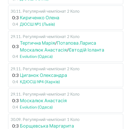
30.11
.
Регулярний чемпіонат
2 Коло
0:3
Кириченко Олена
0:4
ДЮСШ №1 (Львів)
29.11
.
Регулярний чемпіонат
2 Коло
Тертична Марія
/
Потапова Лариса
0:3
Москалюк Анастасія
/
Євтодій Іоланта
0:4
Evolution (Одеса)
29.11
.
Регулярний чемпіонат
2 Коло
0:3
Циганок Олександра
0:4
КДЮСШ №4 (Харків)
29.11
.
Регулярний чемпіонат
2 Коло
0:3
Москалюк Анастасія
0:4
Evolution (Одеса)
30.09
.
Регулярний чемпіонат
1 Коло
0:3
Борщевська Маргарита