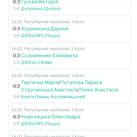
0:3
Гусєва Вікторія
1:4
Дніпрянка (Дніпро)
16.02
.
Регулярний чемпіонат
3 Коло
0:3
Ходзинська Дарина
3:4
ДЮСШ №2 (Луцьк)
16.02
.
Регулярний чемпіонат
3 Коло
0:3
Соломенник Єлизавета
1:4
ДЮСШ-3 (Київ)
16.02
.
Регулярний чемпіонат
3 Коло
Тертична Марія
/
Потапова Лариса
0:3
Струтинська Анастасія
/
Телих Анастасія
0:4
Боніта (Умань-Кропивницький)
16.02
.
Регулярний чемпіонат
3 Коло
0:3
Новохацька Олександра
3:4
ДЮСШ №2 (Луцьк)
16.02
.
Регулярний чемпіонат
3 Коло