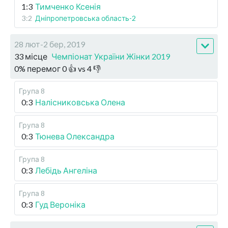
1:3
Тимченко Ксенія
3:2
Дніпропетровська область-2
28 лют-2 бер, 2019
33 місце
Чемпіонат України Жінки 2019
0
%
перемог
0
👍 vs
4
👎
Група 8
0:3
Налісниковська Олена
Група 8
0:3
Тюнева Олександра
Група 8
0:3
Лебідь Ангеліна
Група 8
0:3
Гуд Вероніка