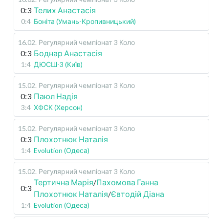
0:3
Телих Анастасія
0:4
Боніта (Умань-Кропивницький)
16.02
.
Регулярний чемпіонат
3 Коло
0:3
Боднар Анастасія
1:4
ДЮСШ-3 (Київ)
15.02
.
Регулярний чемпіонат
3 Коло
0:3
Паюл Надія
3:4
ХФСК (Херсон)
15.02
.
Регулярний чемпіонат
3 Коло
0:3
Плохотнюк Наталія
1:4
Evolution (Одеса)
15.02
.
Регулярний чемпіонат
3 Коло
Тертична Марія
/
Пахомова Ганна
0:3
Плохотнюк Наталія
/
Євтодій Діана
1:4
Evolution (Одеса)