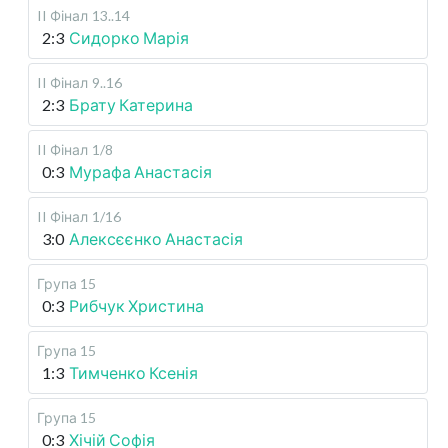
II Фінал
13..14
2:3
Сидорко Марія
II Фінал
9..16
2:3
Брату Катерина
II Фінал
1/8
0:3
Мурафа Анастасія
II Фінал
1/16
3:0
Алексєєнко Анастасія
Група 15
0:3
Рибчук Христина
Група 15
1:3
Тимченко Ксенія
Група 15
0:3
Хічій Софія