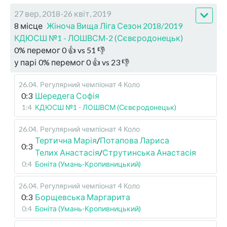
27 вер, 2018-26 квіт, 2019
8 місце
Жіноча Вища Ліга Сезон 2018/2019
КДЮСШ №1 - ЛОШВСМ-2 (Сєвєродонецьк)
0
%
перемог
0
👍 vs
51
👎
у парі
0
%
перемог
0
👍 vs
23
👎
26.04
.
Регулярний чемпіонат
4 Коло
0:3
Шередега Софія
1:4
КДЮСШ №1 - ЛОШВСМ (Сєвєродонецьк)
26.04
.
Регулярний чемпіонат
4 Коло
Тертична Марія
/
Потапова Лариса
0:3
Телих Анастасія
/
Струтинська Анастасія
0:4
Боніта (Умань-Кропивницький)
26.04
.
Регулярний чемпіонат
4 Коло
0:3
Борщевська Маргарита
0:4
Боніта (Умань-Кропивницький)