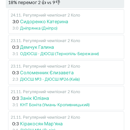
18
%
перемог
2
👍 vs
9
👎
24.11
.
Регулярний чемпіонат
2 Коло
3:0
Сидоренко Катерина
3:0
Дніпрянка (Дніпро)
23.11
.
Регулярний чемпіонат
2 Коло
0:3
Демчук Галина
3:1
ОДЮСШ - ДЮСШ (Тернопіль-Бережани)
23.11
.
Регулярний чемпіонат
2 Коло
0:3
Соломенник Єлизавета
2:3
ДЮСШ №3 - ДЮСШ №26 (Київ)
21.11
.
Регулярний чемпіонат
2 Коло
0:3
Занік Юліана
3:1
КНТ Боніта (Умань-Кропивницький)
21.11
.
Регулярний чемпіонат
2 Коло
0:3
Кіракосян Мар'яна