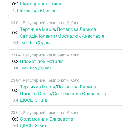
0:3
Шинкарьова Ірина
1:4
Інваспорт (Одеса)
23.04
.
Регулярний чемпіонат
4 Коло
Тертична Марія
/
Потапова Лариса
0:3
Євтодій Іоланта
/
Москалюк Анастасія
0:4
Evolution (Одеса)
23.04
.
Регулярний чемпіонат
4 Коло
0:3
Плохотнюк Наталія
0:4
Evolution (Одеса)
23.04
.
Регулярний чемпіонат
4 Коло
Тертична Марія
/
Потапова Лариса
0:3
Понько Ольга
/
Соломенник Єлизавета
0:4
ДЮСШ-3 (Київ)
23.04
.
Регулярний чемпіонат
4 Коло
0:3
Соломенник Єлизавета
0:4
ДЮСШ-3 (Київ)