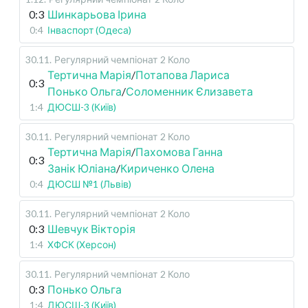
0:3
Шинкарьова Ірина
0:4
Інваспорт (Одеса)
30.11
.
Регулярний чемпіонат
2 Коло
Тертична Марія
/
Потапова Лариса
0:3
Понько Ольга
/
Соломенник Єлизавета
1:4
ДЮСШ-3 (Київ)
30.11
.
Регулярний чемпіонат
2 Коло
Тертична Марія
/
Пахомова Ганна
0:3
Занік Юліана
/
Кириченко Олена
0:4
ДЮСШ №1 (Львів)
30.11
.
Регулярний чемпіонат
2 Коло
0:3
Шевчук Вікторія
1:4
ХФСК (Херсон)
30.11
.
Регулярний чемпіонат
2 Коло
0:3
Понько Ольга
1:4
ДЮСШ-3 (Київ)