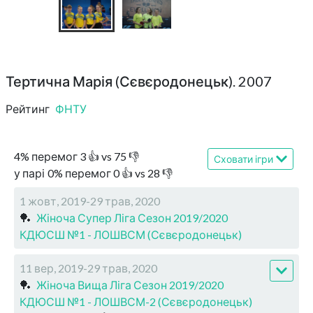
Тертична Марія (Сєвєродонецьк). 2007
Рейтинг
ФНТУ
4
%
перемог
3
👍 vs
75
👎
Сховати ігри
у парі
0
%
перемог
0
👍 vs
28
👎
1 жовт, 2019-29 трав, 2020
🏓
Жіноча Супер Ліга Сезон 2019/2020
КДЮСШ №1 - ЛОШВСМ (Сєвєродонецьк)
11 вер, 2019-29 трав, 2020
🏓
Жіноча Вища Ліга Сезон 2019/2020
КДЮСШ №1 - ЛОШВСМ-2 (Сєвєродонецьк)