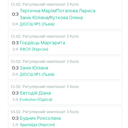
15.02
.
Регулярний чемпіонат
3 Коло
Тертична Марія
/
Потапова Лариса
0:3
Занік Юліана
/
Куткова Олена
0:4
ДЮСШ №1 (Львів)
15.02
.
Регулярний чемпіонат
3 Коло
0:3
Гордієць Маргарита
3:4
ХФСК (Херсон)
15.02
.
Регулярний чемпіонат
3 Коло
0:3
Занік Юліана
0:4
ДЮСШ №1 (Львів)
15.02
.
Регулярний чемпіонат
3 Коло
0:3
Євтодій Діана
1:4
Evolution (Одеса)
14.02
.
Регулярний чемпіонат
3 Коло
0:3
Будник Роксолана
1:4
Аделаїда (Херсон)