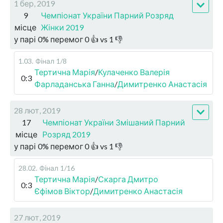
1 бер, 2019
9
Чемпіонат України Парний Розряд
місце
Жінки 2019
у парі
0
%
перемог
0
👍 vs
1
👎
1.03
.
Фінал
1/8
Тертична Марія
/
Кулаченко Валерія
0:3
Фарладанська Ганна
/
Димитренко Анастасія
28 лют, 2019
17
Чемпіонат України Змішаний Парний
місце
Розряд 2019
у парі
0
%
перемог
0
👍 vs
1
👎
28.02
.
Фінал
1/16
Тертична Марія
/
Скарга Дмитро
0:3
Єфімов Віктор
/
Димитренко Анастасія
27 лют, 2019