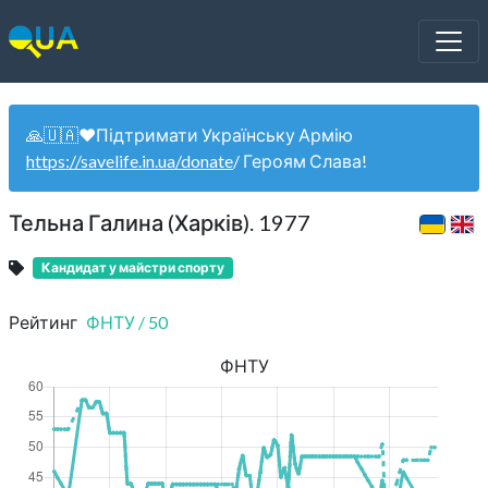
🙏🇺🇦❤️Підтримати Українську Армію
https://savelife.in.ua/donate
/ Героям Слава!
Тельна Галина (Харків). 1977
Кандидат у майстри спорту
Рейтинг
ФНТУ
/
50
ФНТУ