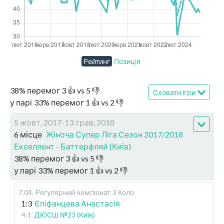
Рейтинг
Позиція
38
%
перемог
3
👍 vs
5
👎
Сховати ігри
у парі
33
%
перемог
1
👍 vs
2
👎
5 жовт, 2017-13 трав, 2018
6 місце
Жіноча Супер Ліга Сезон 2017/2018
Екселлент - Баттерфляй (Київ)
38
%
перемог
3
👍 vs
5
👎
у парі
33
%
перемог
1
👍 vs
2
👎
7.04
.
Регулярний чемпіонат
3 Коло
1:3
Єпіфанцева Анастасія
4:1
ДЮСШ №23 (Київ)