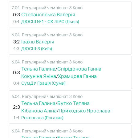
7.04
.
Регулярний чемпіонат
3 Коло
0:3
Степановська Валерія
0:4
ДЮСШ №1 - СК ЛІРС (Львів)
6.04
.
Регулярний чемпіонат
3 Коло
3:2
Івахів Валерія
4:3
ДЮСШ-3 (Київ)
6.04
.
Регулярний чемпіонат
3 Коло
Тельна Галина
/
Спірідонова Ганна
0:3
Кокуніна Яніна
/
Храмцова Ганна
0:4
СумДУ Грація (Суми)
6.04
.
Регулярний чемпіонат
3 Коло
Тельна Галина
/
Бутко Тетяна
2:3
Кібанова Аліна
/
Приходько Ярослава
1:4
Роксолана (Рогатин)
6.04
.
Регулярний чемпіонат
3 Коло
Тельна Галина
/
Бутко Тетяна