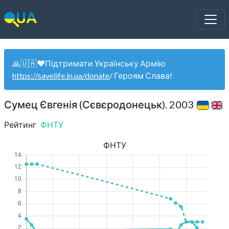
🙏🇺🇦❤️Підтримати Українську Армію
https://savelife.in.ua/donate
/ Героям Слава!
Сумец Євгенія (Сєвєродонецьк). 2003
Рейтинг
ФНТУ
ФНТУ