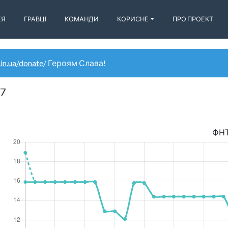
ЕЯ
ГРАВЦІ
КОМАНДИ
КОРИСНЕ
ПРО ПРОЕКТ
.in.ua/donate
/ Героям Слава!
97
ФН