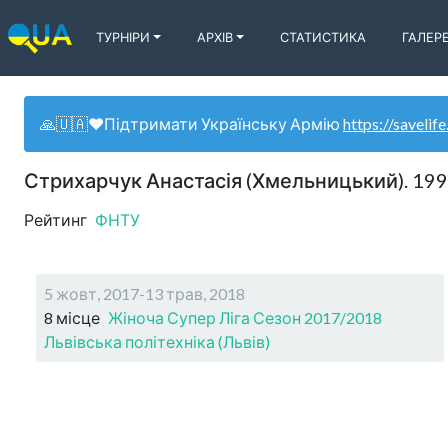
ТУРНІРИ
АРХІВ
СТАТИСТИКА
ГАЛЕР
🙏🇺🇦❤️Підтримати Українську Армію
https://savelife
Стрихарчук Анастасія (Хмельницький). 19
Рейтинг
ФНТУ
5 жовт, 2017-13 трав, 2018
8 місце
Жіноча Супер Ліга Сезон 2017/2018
Львівська політехніка (Львів)