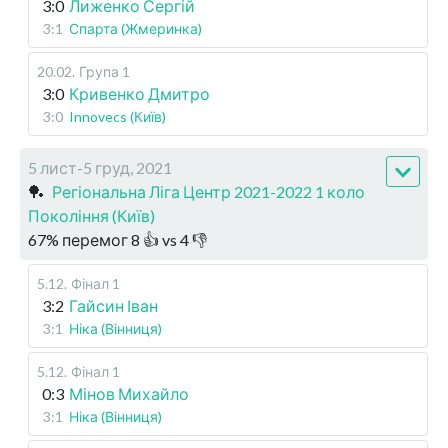
3:0
Лиженко Сергій
3:1
Спарта (Жмеринка)
20.02
.
Група 1
3:0
Кривенко Дмитро
3:0
Innovecs (Київ)
5 лист-5 груд, 2021
🏓
Регіональна Ліга Центр 2021-2022 1 коло
Покоління (Київ)
67
%
перемог
8
👍 vs
4
👎
5.12
.
Фінал 1
3:2
Гайсин Іван
3:1
Ніка (Вінниця)
5.12
.
Фінал 1
0:3
Мінов Михайло
3:1
Ніка (Вінниця)