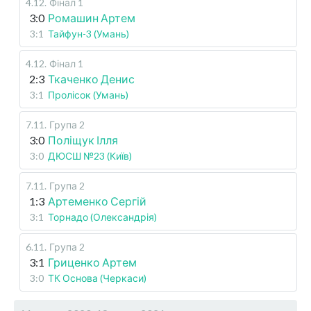
4.12
.
Фінал 1
3:0
Ромашин Артем
3:1
Тайфун-3 (Умань)
4.12
.
Фінал 1
2:3
Ткаченко Денис
3:1
Пролісок (Умань)
7.11
.
Група 2
3:0
Поліщук Ілля
3:0
ДЮСШ №23 (Київ)
7.11
.
Група 2
1:3
Артеменко Сергій
3:1
Торнадо (Олександрія)
6.11
.
Група 2
3:1
Гриценко Артем
3:0
ТК Основа (Черкаси)