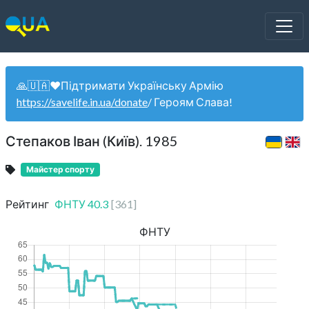
🙏🇺🇦❤️Підтримати Українську Армію
https://savelife.in.ua/donate
/ Героям Слава!
Степаков Іван (Київ). 1985
Майстер спорту
Рейтинг
ФНТУ
40.3
[
361
]
ФНТУ