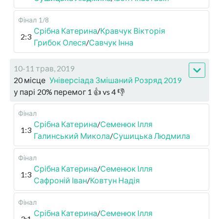
Фінал
1/8
Срібна Катерина
/
Кравчук Вікторія
2:3
Грибок Олеся
/
Савчук Інна
10-11 трав, 2019
20 місце
Універсіада Змішаний Розряд 2019
у парі
20
%
перемог
1
👍 vs
4
👎
Фінал
Срібна Катерина
/
Семенюк Ілля
1:3
Галинський Микола
/
Сушицька Людмила
Фінал
Срібна Катерина
/
Семенюк Ілля
1:3
Сафроній Іван
/
Ковтун Надія
Фінал
Срібна Катерина
/
Семенюк Ілля
3:1