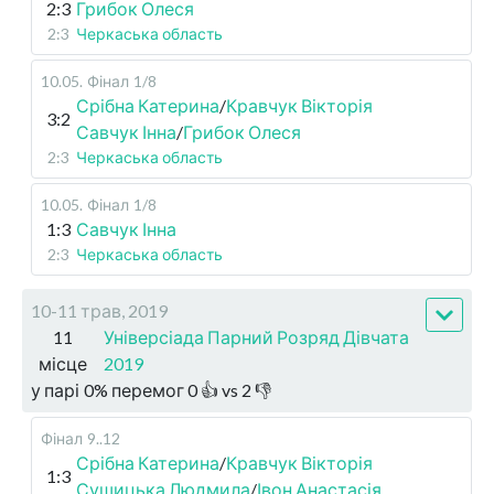
2:3
Грибок Олеся
2:3
Черкаська область
10.05
.
Фінал
1/8
Срібна Катерина
/
Кравчук Вікторія
3:2
Савчук Інна
/
Грибок Олеся
2:3
Черкаська область
10.05
.
Фінал
1/8
1:3
Савчук Інна
2:3
Черкаська область
10-11 трав, 2019
11
Універсіада Парний Розряд Дівчата
місце
2019
у парі
0
%
перемог
0
👍 vs
2
👎
Фінал
9..12
Срібна Катерина
/
Кравчук Вікторія
1:3
Сушицька Людмила
/
Івон Анастасія