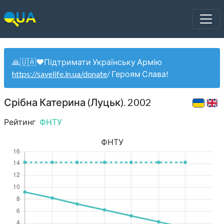
🙏🇺🇦❤️Підтримати Українську Армію
https://savelife.in.ua/donate
/ Героям Слава!
Срібна Катерина (Луцьк). 2002
Рейтинг
ФНТУ
ФНТУ