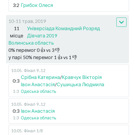
3:2
Грибок Олеся
10-11 трав, 2019
11
Універсіада Командний Розряд
місце
Дівчата 2019
Волинська область
0
%
перемог
0
👍 vs
3
👎
у парі
50
%
перемог
1
👍 vs
1
👎
10.05
.
Фінал
9..12
Срібна Катерина
/
Кравчук Вікторія
0:3
Івон Анастасія
/
Сушицька Людмила
1:3
Одеська область
10.05
.
Фінал
9..12
0:3
Івон Анастасія
1:3
Одеська область
10.05
.
Фінал
1/8