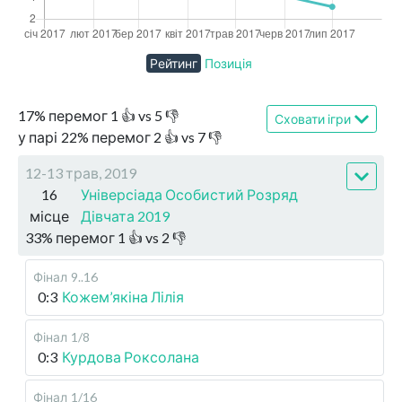
Рейтинг
Позиція
17
%
перемог
1
👍 vs
5
👎
Сховати ігри
у парі
22
%
перемог
2
👍 vs
7
👎
12-13 трав, 2019
16
Універсіада Особистий Розряд
місце
Дівчата 2019
33
%
перемог
1
👍 vs
2
👎
Фінал
9..16
0:3
Кожем’якіна Лілія
Фінал
1/8
0:3
Курдова Роксолана
Фінал
1/16