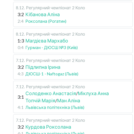
8.12
.
Регулярний чемпіонат
2 Коло
3:2
Кібанова Аліна
2:4
Роксолана (Рогатин)
8.12
.
Регулярний чемпіонат
2 Коло
1:3
Магдієва Мархабо
0:4
Гурман - ДЮСШ №3 (Київ)
7.12
.
Регулярний чемпіонат
2 Коло
3:2
Підлипна Ірина
4:3
ДЮСШ-1 - Naftogaz (Львів)
7.12
.
Регулярний чемпіонат
2 Коло
Солоденко Анастасія
/
Міклуха Анна
3:1
Топчій Марія
/
Ман Аліна
4:1
Львівська політехніка (Львів)
7.12
.
Регулярний чемпіонат
2 Коло
3:2
Курдова Роксолана
4:1
Львівська політехніка (Львів)