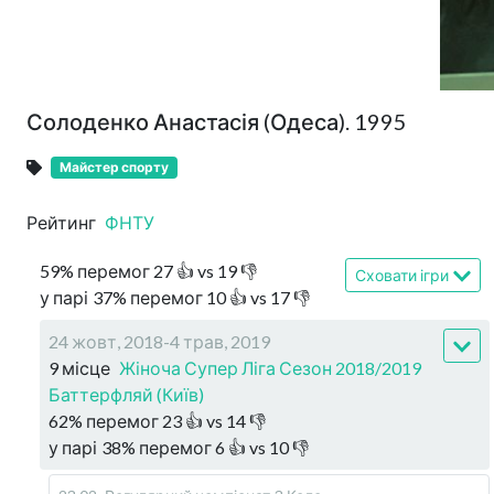
Солоденко Анастасія (Одеса). 1995
Майстер спорту
Рейтинг
ФНТУ
59
%
перемог
27
👍 vs
19
👎
Сховати ігри
у парі
37
%
перемог
10
👍 vs
17
👎
24 жовт, 2018-4 трав, 2019
9 місце
Жіноча Супер Ліга Сезон 2018/2019
Баттерфляй (Київ)
62
%
перемог
23
👍 vs
14
👎
у парі
38
%
перемог
6
👍 vs
10
👎