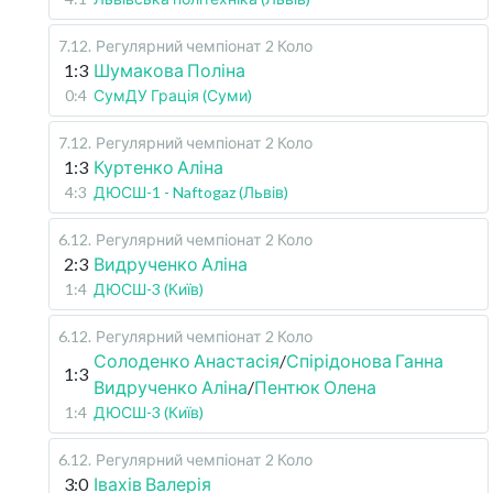
7.12
.
Регулярний чемпіонат
2 Коло
1:3
Шумакова Поліна
0:4
СумДУ Грація (Суми)
7.12
.
Регулярний чемпіонат
2 Коло
1:3
Куртенко Аліна
4:3
ДЮСШ-1 - Naftogaz (Львів)
6.12
.
Регулярний чемпіонат
2 Коло
2:3
Видрученко Аліна
1:4
ДЮСШ-3 (Київ)
6.12
.
Регулярний чемпіонат
2 Коло
Солоденко Анастасія
/
Спірідонова Ганна
1:3
Видрученко Аліна
/
Пентюк Олена
1:4
ДЮСШ-3 (Київ)
6.12
.
Регулярний чемпіонат
2 Коло
3:0
Івахів Валерія