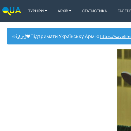
ТУРНІРИ
АРХІВ
СТАТИСТИКА
ГАЛЕР
🙏🇺🇦❤️Підтримати Українську Армію
https://savelife