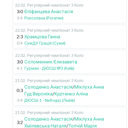
22.02
.
Регулярний чемпіонат
3 Коло
3:0
Єпіфанцева Анастасія
3:4
Роксолана (Рогатин)
22.02
.
Регулярний чемпіонат
3 Коло
2:3
Храмцова Ганна
0:4
СумДУ Грація (Суми)
22.02
.
Регулярний чемпіонат
3 Коло
3:0
Соломенник Єлизавета
4:1
Гурман - ДЮСШ №3 (Київ)
21.02
.
Регулярний чемпіонат
3 Коло
Солоденко Анастасія
/
Міклуха Анна
0:3
Гуд Вероніка
/
Куртенко Аліна
3:4
ДЮСШ-1 - Naftogaz (Львів)
21.02
.
Регулярний чемпіонат
3 Коло
Солоденко Анастасія
/
Міклуха Анна
3:2
Хмілевська Наталя
/
Топчій Марія