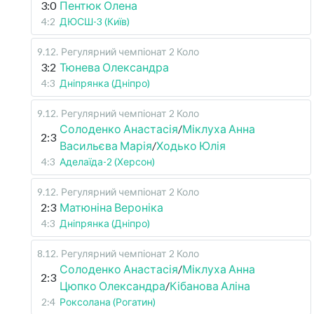
3:0
Пентюк Олена
4:2
ДЮСШ-3 (Київ)
9.12
.
Регулярний чемпіонат
2 Коло
3:2
Тюнева Олександра
4:3
Дніпрянка (Дніпро)
9.12
.
Регулярний чемпіонат
2 Коло
Солоденко Анастасія
/
Міклуха Анна
2:3
Васильєва Марія
/
Ходько Юлія
4:3
Аделаїда-2 (Херсон)
9.12
.
Регулярний чемпіонат
2 Коло
2:3
Матюніна Вероніка
4:3
Дніпрянка (Дніпро)
8.12
.
Регулярний чемпіонат
2 Коло
Солоденко Анастасія
/
Міклуха Анна
2:3
Цюпко Олександра
/
Кібанова Аліна
2:4
Роксолана (Рогатин)