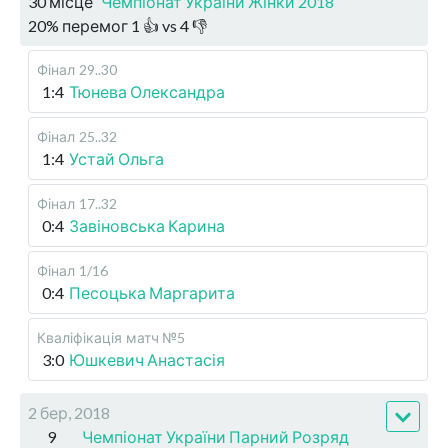
30 місце
Чемпіонат України Жінки 2018
20
%
перемог
1
👍 vs
4
👎
Фінал
29..30
1:4
Тюнева Олександра
Фінал
25..32
1:4
Устай Ольга
Фінал
17..32
0:4
Завіновська Карина
Фінал
1/16
0:4
Песоцька Маргарита
Кваліфікація
матч №5
3:0
Юшкевич Анастасія
2 бер, 2018
9
Чемпіонат України Парний Розряд