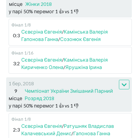
місце
Жінки 2018
у парі
50
%
перемог
1
👍 vs
1
👎
Фінал
1/8
Сєвєріна Євгенія
/
Камінська Валерія
0:3
Гапонова Ганна
/
Созонюк Євгенія
Фінал
1/16
Сєвєріна Євгенія
/
Камінська Валерія
3:2
Кириченко Олена
/
Ярушкіна Ірина
1 бер, 2018
9
Чемпіонат України Змішаний Парний
місце
Розряд 2018
у парі
50
%
перемог
1
👍 vs
1
👎
Фінал
1/8
Сєвєріна Євгенія
/
Ратушняк Владислав
2:3
Калачевський Денис
/
Гапонова Ганна