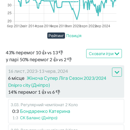
Рейтинг
Позиція
43
%
перемог
10
👍 vs
13
👎
Сховати ігри
у парі
50
%
перемог
2
👍 vs
2
👎
16 лист, 2023-13 черв, 2024
6 місце
Жіноча Супер Ліга Сезон 2023/2024
Dnipro city (Дніпро)
14
%
перемог
1
👍 vs
6
👎
3.03
.
Регулярний чемпіонат
2 Коло
0:3
Бондаренко Катерина
1:3
СК Баланс (Дніпро)