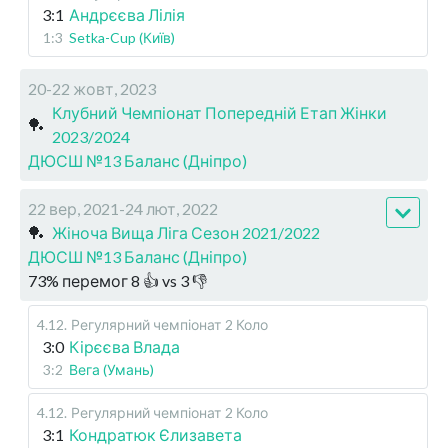
3:1
Андрєєва Лілія
1:3
Setka-Cup (Київ)
20-22 жовт, 2023
Клубний Чемпіонат Попередній Етап Жінки
🏓
2023/2024
ДЮСШ №13 Баланс (Дніпро)
22 вер, 2021-24 лют, 2022
🏓
Жіноча Вища Ліга Сезон 2021/2022
ДЮСШ №13 Баланс (Дніпро)
73
%
перемог
8
👍 vs
3
👎
4.12
.
Регулярний чемпіонат
2 Коло
3:0
Кірєєва Влада
3:2
Вега (Умань)
4.12
.
Регулярний чемпіонат
2 Коло
3:1
Кондратюк Єлизавета