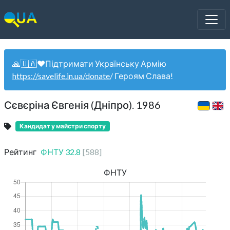
🙏🇺🇦❤️Підтримати Українську Армію
https://savelife.in.ua/donate
/ Героям Слава!
Сєвєріна Євгенія (Дніпро). 1986
Кандидат у майстри спорту
Рейтинг
ФНТУ
32.8
[
588
]
ФНТУ