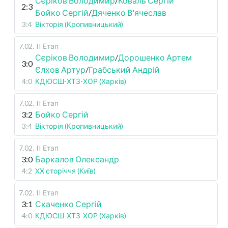
Сєріков Володимир
/
Коваль Сергій
2:3
Бойко Сергій
/
Дяченко В'ячеслав
3:4
Вікторія (Кропивницький)
7.02
.
II Етап
Сєріков Володимир
/
Дорошенко Артем
3:0
Єлхов Артур
/
Грабський Андрій
4:0
КДЮСШ-ХТЗ-ХОР (Харків)
7.02
.
II Етап
3:2
Бойко Сергій
3:4
Вікторія (Кропивницький)
7.02
.
II Етап
3:0
Баркалов Олександр
4:2
XX сторіччя (Київ)
7.02
.
II Етап
3:1
Скаченко Сергій
4:0
КДЮСШ-ХТЗ-ХОР (Харків)