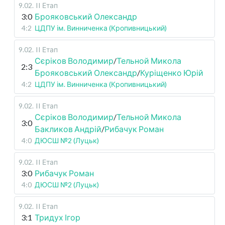
9.02
.
II Етап
3:0
Брояковський Олександр
4:2
ЦДПУ ім. Винниченка (Кропивницький)
9.02
.
II Етап
Сєріков Володимир
/
Тельной Микола
2:3
Брояковський Олександр
/
Куріщенко Юрій
4:2
ЦДПУ ім. Винниченка (Кропивницький)
9.02
.
II Етап
Сєріков Володимир
/
Тельной Микола
3:0
Бакликов Андрій
/
Рибачук Роман
4:0
ДЮСШ №2 (Луцьк)
9.02
.
II Етап
3:0
Рибачук Роман
4:0
ДЮСШ №2 (Луцьк)
9.02
.
II Етап
3:1
Тридух Ігор