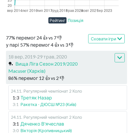
Рейтинг
Позиція
77
%
перемог
24
👍 vs
7
👎
Сховати ігри
у парі
57
%
перемог
4
👍 vs
3
👎
18 вер, 2019-29 трав, 2020
🏓
Вища Ліга Сезон 2019/2020
Macuser (Харків)
86
%
перемог
12
👍 vs
2
👎
24.11
.
Регулярний чемпіонат
2 Коло
1:3
Третяк Назар
3:1
Ракетка - ДЮСШ №23 (Київ)
24.11
.
Регулярний чемпіонат
2 Коло
3:1
Дяченко В'ячеслав
3:0
Вікторія (Кропивницький)