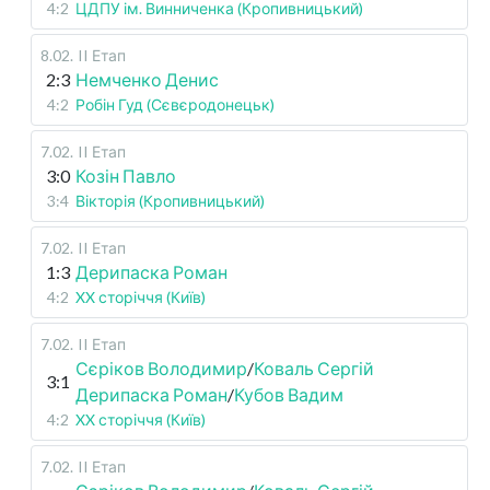
4:2
ЦДПУ ім. Винниченка (Кропивницький)
8.02
.
II Етап
2:3
Немченко Денис
4:2
Робін Гуд (Сєвєродонецьк)
7.02
.
II Етап
3:0
Козін Павло
3:4
Вікторія (Кропивницький)
7.02
.
II Етап
1:3
Дерипаска Роман
4:2
XX сторіччя (Київ)
7.02
.
II Етап
Сєріков Володимир
/
Коваль Сергій
3:1
Дерипаска Роман
/
Кубов Вадим
4:2
XX сторіччя (Київ)
7.02
.
II Етап