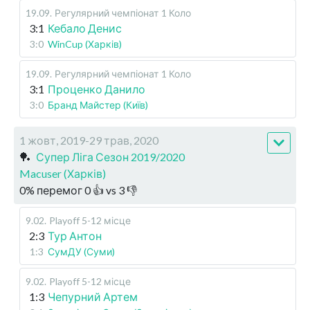
19.09
.
Регулярний чемпіонат
1 Коло
3:1
Кебало Денис
3:0
WinCup (Харків)
19.09
.
Регулярний чемпіонат
1 Коло
3:1
Проценко Данило
3:0
Бранд Майстер (Київ)
1 жовт, 2019-29 трав, 2020
🏓
Супер Ліга Сезон 2019/2020
Macuser (Харків)
0
%
перемог
0
👍 vs
3
👎
9.02
.
Playoff 5-12 місце
2:3
Тур Антон
1:3
СумДУ (Суми)
9.02
.
Playoff 5-12 місце
1:3
Чепурний Артем