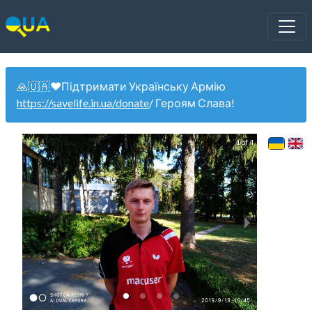
🙏🇺🇦❤️Підтримати Українську Армію
https://savelife.in.ua/donate
/ Героям Слава!
1 of 4