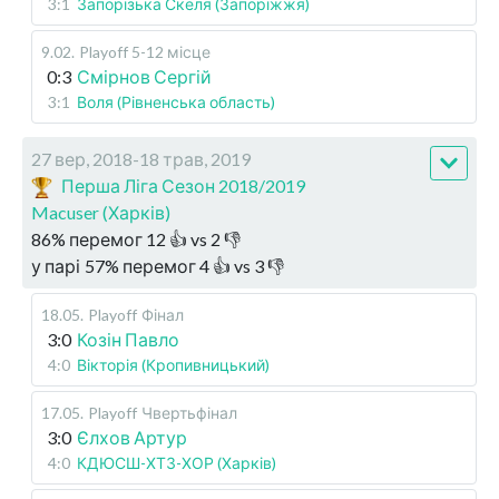
3:1
Запорізька Скеля (Запоріжжя)
9.02
.
Playoff 5-12 місце
0:3
Смірнов Сергій
3:1
Воля (Рівненська область)
27 вер, 2018-18 трав, 2019
Перша Ліга Сезон 2018/2019
Macuser (Харків)
86
%
перемог
12
👍 vs
2
👎
у парі
57
%
перемог
4
👍 vs
3
👎
18.05
.
Playoff
Фінал
3:0
Козін Павло
4:0
Вікторія (Кропивницький)
17.05
.
Playoff
Чвертьфінал
3:0
Єлхов Артур
4:0
КДЮСШ-ХТЗ-ХОР (Харків)