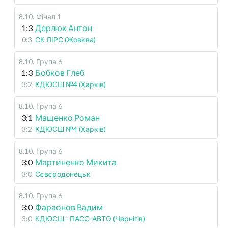
8.10
.
Фінал 1
1:3
Дерлюк Антон
0:3
СК ЛІРС (Жовква)
8.10
.
Група 6
1:3
Бобков Глеб
3:2
КДЮСШ №4 (Харків)
8.10
.
Група 6
3:1
Мащенко Роман
3:2
КДЮСШ №4 (Харків)
8.10
.
Група 6
3:0
Мартиненко Микита
3:0
Сєвєродонецьк
8.10
.
Група 6
3:0
Фараонов Вадим
3:0
КДЮСШ - ПАСС-АВТО (Чернігів)