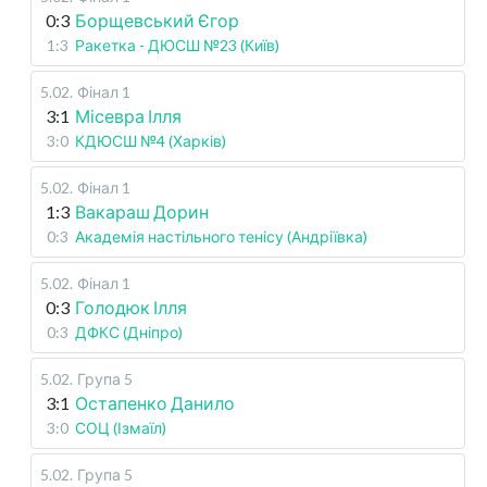
0:3
Борщевський Єгор
1:3
Ракетка - ДЮСШ №23 (Київ)
5.02
.
Фінал 1
3:1
Місевра Ілля
3:0
КДЮСШ №4 (Харків)
5.02
.
Фінал 1
1:3
Вакараш Дорин
0:3
Академія настільного тенісу (Андріївка)
5.02
.
Фінал 1
0:3
Голодюк Ілля
0:3
ДФКС (Дніпро)
5.02
.
Група 5
3:1
Остапенко Данило
3:0
СОЦ (Ізмаїл)
5.02
.
Група 5