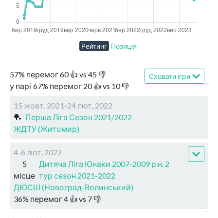
Рейтинг
Позиція
57
%
перемог
60
👍 vs
45
👎
Сховати ігри
у парі
67
%
перемог
20
👍 vs
10
👎
15 жовт, 2021-24 лют, 2022
🏓
Перша Ліга Сезон 2021/2022
ЖДТУ (Житомир)
4-6 лют, 2022
5
Дитяча Ліга Юнаки 2007-2009 р.н. 2
місце
тур сезон 2021-2022
ДЮСШ (Новоград-Волинський)
36
%
перемог
4
👍 vs
7
👎