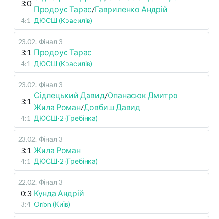
3:0
Продоус Тарас
/
Гавриленко Андрій
4:1
ДЮСШ (Красилів)
23.02
.
Фінал 3
3:1
Продоус Тарас
4:1
ДЮСШ (Красилів)
23.02
.
Фінал 3
Сідлецький Давид
/
Опанасюк Дмитро
3:1
Жила Роман
/
Довбиш Давид
4:1
ДЮСШ-2 (Гребінка)
23.02
.
Фінал 3
3:1
Жила Роман
4:1
ДЮСШ-2 (Гребінка)
22.02
.
Фінал 3
0:3
Кунда Андрій
3:4
Orion (Київ)