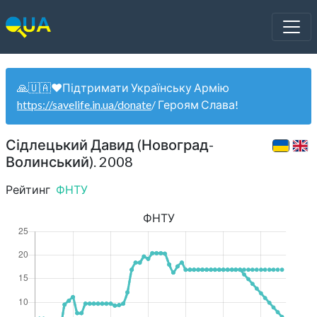
🙏🇺🇦❤️Підтримати Українську Армію
https://savelife.in.ua/donate
/ Героям Слава!
Сідлецький Давид (Новоград-
Волинський). 2008
Рейтинг
ФНТУ
ФНТУ