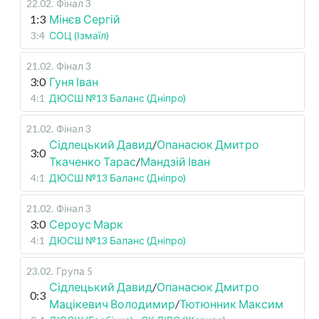
22.02
.
Фінал 3
1:3
Мінєв Сергій
3:4
СОЦ (Ізмаїл)
21.02
.
Фінал 3
3:0
Гуня Іван
4:1
ДЮСШ №13 Баланс (Дніпро)
21.02
.
Фінал 3
Сідлецький Давид
/
Опанасюк Дмитро
3:0
Ткаченко Тарас
/
Мандзій Іван
4:1
ДЮСШ №13 Баланс (Дніпро)
21.02
.
Фінал 3
3:0
Сероус Марк
4:1
ДЮСШ №13 Баланс (Дніпро)
23.02
.
Група 5
Сідлецький Давид
/
Опанасюк Дмитро
0:3
Мацікевич Володимир
/
Тютюнник Максим