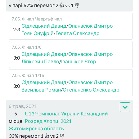
у парі
67
%
перемог
2
👍 vs
1
👎
7.05
.
Фінал
Чвертьфінал
Сідлецький Давид
/
Опанасюк Дмитро
2:3
Гоян Онуфрій
/
Гелета Олександр
7.05
.
Фінал
1/8
Сідлецький Давид
/
Опанасюк Дмитро
3:0
Ліпкевич Павло
/
Іванніков Єгор
7.05
.
Фінал
1/16
Сідлецький Давид
/
Опанасюк Дмитро
3:0
Васильєв Роман
/
Степаненко Олександр
6 трав, 2021
5
U13 Чемпіонат України Командний
місце
Розряд Хлопці 2021
Житомирська область
33
%
перемог
1
👍 vs
2
👎