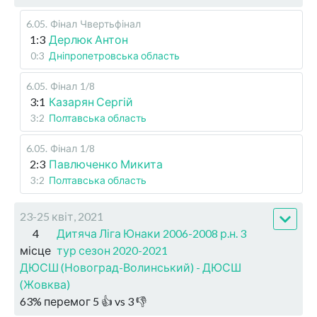
6.05
.
Фінал
Чвертьфінал
1:3
Дерлюк Антон
0:3
Дніпропетровська область
6.05
.
Фінал
1/8
3:1
Казарян Сергій
3:2
Полтавська область
6.05
.
Фінал
1/8
2:3
Павлюченко Микита
3:2
Полтавська область
23-25 квіт, 2021
4
Дитяча Ліга Юнаки 2006-2008 р.н. 3
місце
тур сезон 2020-2021
ДЮСШ (Новоград-Волинський) - ДЮСШ
(Жовква)
63
%
перемог
5
👍 vs
3
👎