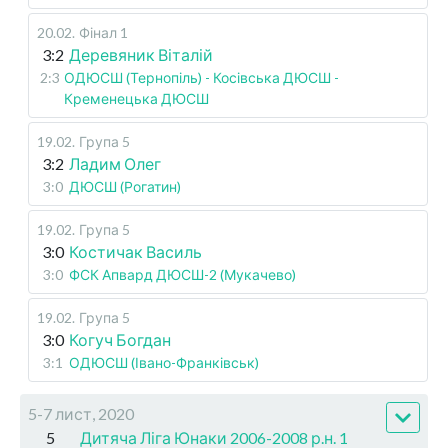
20.02
.
Фінал 1
3:2
Деревяник Віталій
2:3
ОДЮСШ (Тернопіль) - Косівська ДЮСШ -
Кременецька ДЮСШ
19.02
.
Група 5
3:2
Ладим Олег
3:0
ДЮСШ (Рогатин)
19.02
.
Група 5
3:0
Костичак Василь
3:0
ФСК Апвард ДЮСШ-2 (Мукачево)
19.02
.
Група 5
3:0
Когуч Богдан
3:1
ОДЮСШ (Івано-Франківськ)
5-7 лист, 2020
5
Дитяча Ліга Юнаки 2006-2008 р.н. 1