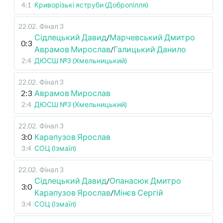
4:1
Криворізькі яструби (Добропілля)
22.02
.
Фінал 3
Сідлецький Давид
/
Марчевський Дмитро
0:3
Аврамов Мирослав
/
Галицький Данило
2:4
ДЮСШ №3 (Хмельницький)
22.02
.
Фінал 3
2:3
Аврамов Мирослав
2:4
ДЮСШ №3 (Хмельницький)
22.02
.
Фінал 3
3:0
Карапузов Ярослав
3:4
СОЦ (Ізмаїл)
22.02
.
Фінал 3
Сідлецький Давид
/
Опанасюк Дмитро
3:0
Карапузов Ярослав
/
Мінєв Сергій
3:4
СОЦ (Ізмаїл)