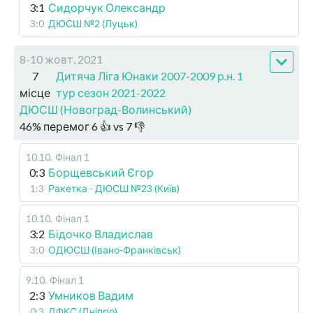
3:1
Сидорчук Олександр
3:0
ДЮСШ №2 (Луцьк)
8-10 жовт, 2021
7
Дитяча Ліга Юнаки 2007-2009 р.н. 1
місце
тур сезон 2021-2022
ДЮСШ (Новоград-Волинський)
46
%
перемог
6
👍 vs
7
👎
10.10
.
Фінал 1
0:3
Борщевський Єгор
1:3
Ракетка - ДЮСШ №23 (Київ)
10.10
.
Фінал 1
3:2
Бідочко Владислав
3:0
ОДЮСШ (Івано-Франківськ)
9.10
.
Фінал 1
2:3
Умников Вадим
0:3
ДФКС (Дніпро)