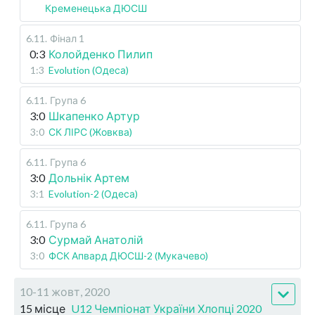
Кременецька ДЮСШ
6.11
.
Фінал 1
0:3
Колойденко Пилип
1:3
Evolution (Одеса)
6.11
.
Група 6
3:0
Шкапенко Артур
3:0
СК ЛІРС (Жовква)
6.11
.
Група 6
3:0
Дольнік Артем
3:1
Evolution-2 (Одеса)
6.11
.
Група 6
3:0
Сурмай Анатолій
3:0
ФСК Апвард ДЮСШ-2 (Мукачево)
10-11 жовт, 2020
15 місце
U12 Чемпіонат України Хлопці 2020