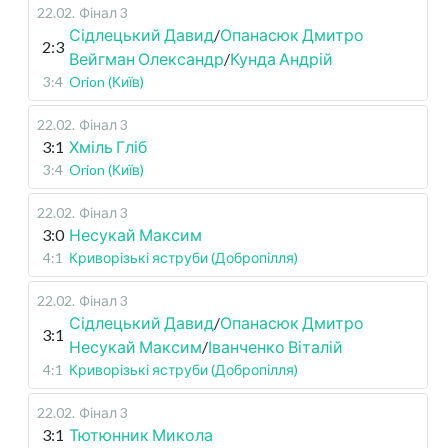
22.02
.
Фінал 3
Сідлецький Давид
/
Опанасюк Дмитро
2:3
Вейгман Олександр
/
Кунда Андрій
3:4
Orion (Київ)
22.02
.
Фінал 3
3:1
Хміль Гліб
3:4
Orion (Київ)
22.02
.
Фінал 3
3:0
Несукай Максим
4:1
Криворізькі яструби (Добропілля)
22.02
.
Фінал 3
Сідлецький Давид
/
Опанасюк Дмитро
3:1
Несукай Максим
/
Іванченко Віталій
4:1
Криворізькі яструби (Добропілля)
22.02
.
Фінал 3
3:1
Тютюнник Микола