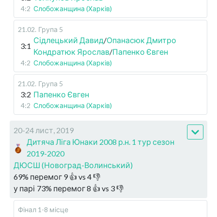
4:2
Слобожанщина (Харків)
21.02
.
Група 5
Сідлецький Давид
/
Опанасюк Дмитро
3:1
Кондратюк Ярослав
/
Папенко Євген
4:2
Слобожанщина (Харків)
21.02
.
Група 5
3:2
Папенко Євген
4:2
Слобожанщина (Харків)
20-24 лист, 2019
Дитяча Ліга Юнаки 2008 р.н. 1 тур сезон
2019-2020
ДЮСШ (Новоград-Волинський)
69
%
перемог
9
👍 vs
4
👎
у парі
73
%
перемог
8
👍 vs
3
👎
Фінал 1-8 місце