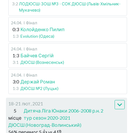
3:2
ЛОДЮСШ-ЗОШ №3 - СОК ДЮСШ (Львів-Хмільник-
Мукачево)
24.04
.
I Фінал
0:3
Колойденко Пилип
1:3
Evolution (Одеса)
24.04
.
I Фінал
1:3
Байчев Сергій
3:1
ДЮСШ (Вознесенськ)
24.04
.
I Фінал
3:0
Держай Роман
1:3
ДЮСШ №2 (Луцьк)
18-21 лют, 2021
5
Дитяча Ліга Юнаки 2006-2008 р.н. 2
місце
тур сезон 2020-2021
ДЮСШ (Новоград-Волинський)
56
%
перемог
5
👍 vs
4
👎