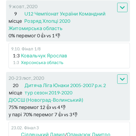
9 жовт, 2020
9
U12 Чемпіонат України Командний
місце
Розряд Хлопці 2020
Житомирська область
0
%
перемог
0
👍 vs
1
👎
9.10
.
Фінал
1/8
1:3
Ковальчук Ярослав
1:3
Херсонська область
20-23 лют, 2020
20
Дитяча Ліга Юнаки 2005-2007 р.н. 2
місце
тур сезон 2019-2020
ДЮСШ (Новоград-Волинський)
75
%
перемог
12
👍 vs
4
👎
у парі
70
%
перемог
7
👍 vs
3
👎
23.02
.
Фінал 3
Сідлецький Давид
/
Опанасюк Дмитро