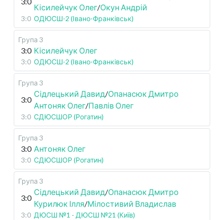
3:0
Кісилейчук Олег
/
Окун Андрій
3:0
ОДЮСШ-2 (Івано-Франківськ)
Група 3
3:0
Кісилейчук Олег
3:0
ОДЮСШ-2 (Івано-Франківськ)
Група 3
Сідлецький Давид
/
Опанасюк Дмитро
3:0
Антоняк Олег
/
Павлів Олег
3:0
СДЮСШОР (Рогатин)
Група 3
3:0
Антоняк Олег
3:0
СДЮСШОР (Рогатин)
Група 3
Сідлецький Давид
/
Опанасюк Дмитро
3:0
Курилюк Ілля
/
Мілостивий Владислав
3:0
ДЮСШ №1 - ДЮСШ №21 (Київ)