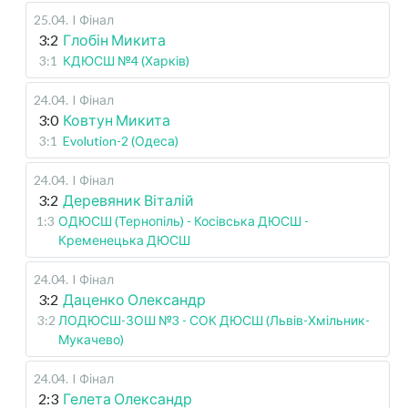
25.04
.
I Фінал
3:2
Глобін Микита
3:1
КДЮСШ №4 (Харків)
24.04
.
I Фінал
3:0
Ковтун Микита
3:1
Evolution-2 (Одеса)
24.04
.
I Фінал
3:2
Деревяник Віталій
1:3
ОДЮСШ (Тернопіль) - Косівська ДЮСШ -
Кременецька ДЮСШ
24.04
.
I Фінал
3:2
Даценко Олександр
3:2
ЛОДЮСШ-ЗОШ №3 - СОК ДЮСШ (Львів-Хмільник-
Мукачево)
24.04
.
I Фінал
2:3
Гелета Олександр