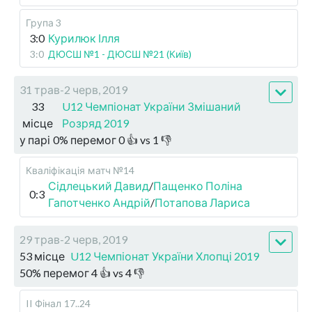
Група 3
3:0
Курилюк Ілля
3:0
ДЮСШ №1 - ДЮСШ №21 (Київ)
31 трав-2 черв, 2019
33
U12 Чемпіонат України Змішаний
місце
Розряд 2019
у парі
0
%
перемог
0
👍 vs
1
👎
Кваліфікація
матч №14
Сідлецький Давид
/
Пащенко Поліна
0:3
Гапотченко Андрій
/
Потапова Лариса
29 трав-2 черв, 2019
53 місце
U12 Чемпіонат України Хлопці 2019
50
%
перемог
4
👍 vs
4
👎
II Фінал
17..24