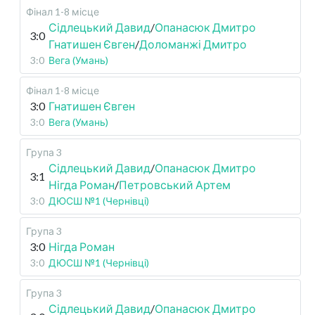
Фінал 1-8 місце
Сідлецький Давид
/
Опанасюк Дмитро
3:0
Гнатишен Євген
/
Доломанжі Дмитро
3:0
Вега (Умань)
Фінал 1-8 місце
3:0
Гнатишен Євген
3:0
Вега (Умань)
Група 3
Сідлецький Давид
/
Опанасюк Дмитро
3:1
Нігда Роман
/
Петровський Артем
3:0
ДЮСШ №1 (Чернівці)
Група 3
3:0
Нігда Роман
3:0
ДЮСШ №1 (Чернівці)
Група 3
Сідлецький Давид
/
Опанасюк Дмитро