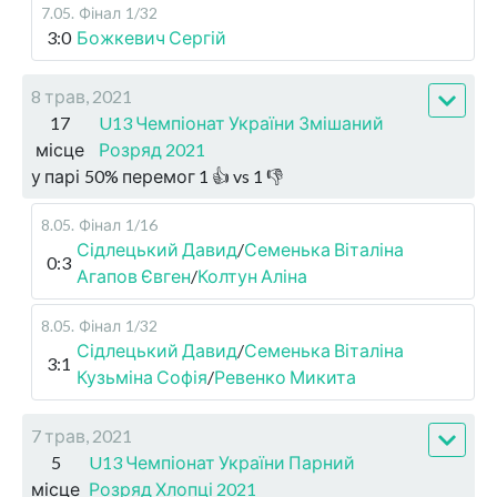
7.05
.
Фінал
1/32
3:0
Божкевич Сергій
8 трав, 2021
17
U13 Чемпіонат України Змішаний
місце
Розряд 2021
у парі
50
%
перемог
1
👍 vs
1
👎
8.05
.
Фінал
1/16
Сідлецький Давид
/
Семенька Віталіна
0:3
Агапов Євген
/
Колтун Аліна
8.05
.
Фінал
1/32
Сідлецький Давид
/
Семенька Віталіна
3:1
Кузьміна Софія
/
Ревенко Микита
7 трав, 2021
5
U13 Чемпіонат України Парний
місце
Розряд Хлопці 2021