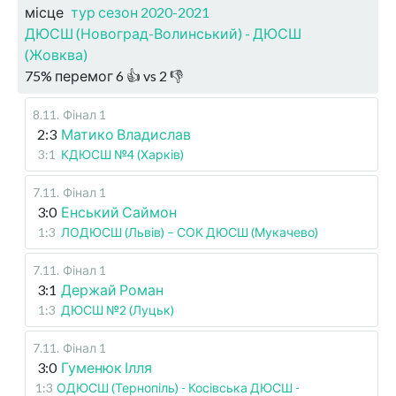
місце
тур сезон 2020-2021
ДЮСШ (Новоград-Волинський) - ДЮСШ
(Жовква)
75
%
перемог
6
👍 vs
2
👎
8.11
.
Фінал 1
2:3
Матико Владислав
3:1
КДЮСШ №4 (Харків)
7.11
.
Фінал 1
3:0
Енський Саймон
1:3
ЛОДЮСШ (Львів) – СОК ДЮСШ (Мукачево)
7.11
.
Фінал 1
3:1
Держай Роман
1:3
ДЮСШ №2 (Луцьк)
7.11
.
Фінал 1
3:0
Гуменюк Ілля
1:3
ОДЮСШ (Тернопіль) - Косівська ДЮСШ -