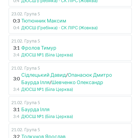
0:4
ДЮСШ (Гребінка) - СК ЛІРС (Жовква)
23.02
.
Група 5
0:3
Тютюнник Максим
0:4
ДЮСШ (Гребінка) - СК ЛІРС (Жовква)
21.02
.
Група 5
3:1
Фролов Тимур
3:4
ДЮСШ №1 (Біла Церква)
21.02
.
Група 5
Сідлецький Давид
/
Опанасюк Дмитро
3:0
Баурда Ілля
/
Шевченко Олександр
3:4
ДЮСШ №1 (Біла Церква)
21.02
.
Група 5
3:1
Баурда Ілля
3:4
ДЮСШ №1 (Біла Церква)
21.02
.
Група 5
3:2
Толкунов Ярослав