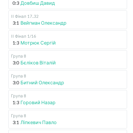
0:3
Довбиш Давид
II Фінал
17..32
3:1
Вейгман Олександр
II Фінал
1/16
1:3
Мотрюк Сергій
Група 8
3:0
Бєліков Віталій
Група 8
3:0
Битний Олександр
Група 8
1:3
Горовий Назар
Група 8
3:1
Ліпкевич Павло