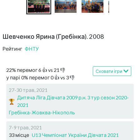
Шевченко Ярина (Гребінка). 2008
Рейтинг
ФНТУ
22
%
перемог
6
👍 vs
21
👎
Сховати ігри
у парі
0
%
перемог
0
👍 vs
3
👎
27-30 трав, 2021
Дитяча Ліга Дівчата 2009 р.н. 3 тур сезон 2020-
2021
Гребінка-Жовква-Нікополь
7-9 трав, 2021
33 місце
U13 Чемпіонат України Дівчата 2021