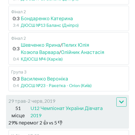
Фінал 2
0:3
Бондаренко Катерина
3:4
ДЮСШ №13 Баланс (Дніпро)
Фінал 2
Шевченко Ярина
/
Пелих Юлія
0:3
Козюпа Варвара
/
Олійник Анастасія
0:4
КДЮСШ №4 (Харків)
Група 3
0:3
Василенко Вероніка
0:4
ДЮСШ №23 - Ракетка - Orion (Київ)
29 трав-2 черв, 2019
51
U12 Чемпіонат України Дівчата
місце
2019
29
%
перемог
2
👍 vs
5
👎