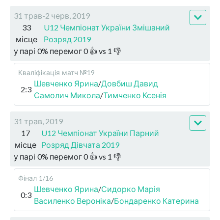
31 трав-2 черв, 2019
33
U12 Чемпіонат України Змішаний
місце
Розряд 2019
у парі
0
%
перемог
0
👍 vs
1
👎
Кваліфікація
матч №19
Шевченко Ярина
/
Довбиш Давид
2:3
Самолич Микола
/
Тимченко Ксенія
31 трав, 2019
17
U12 Чемпіонат України Парний
місце
Розряд Дівчата 2019
у парі
0
%
перемог
0
👍 vs
1
👎
Фінал
1/16
Шевченко Ярина
/
Сидорко Марія
0:3
Василенко Вероніка
/
Бондаренко Катерина