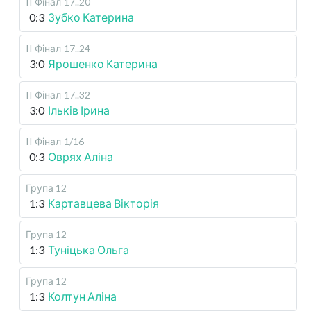
II Фінал
17..20
0:3
Зубко Катерина
II Фінал
17..24
3:0
Ярошенко Катерина
II Фінал
17..32
3:0
Ільків Ірина
II Фінал
1/16
0:3
Оврях Аліна
Група 12
1:3
Картавцева Вікторія
Група 12
1:3
Туніцька Ольга
Група 12
1:3
Колтун Аліна