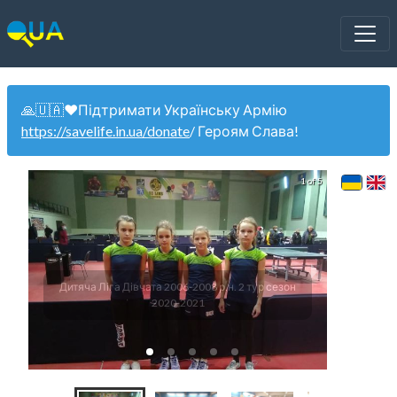
🙏🇺🇦❤️Підтримати Українську Армію
https://savelife.in.ua/donate
/ Героям Слава!
1 of 5
Дитяча Ліга Дівчата 2006-2008 р.н. 2 тур сезон
U12 
2020-2021