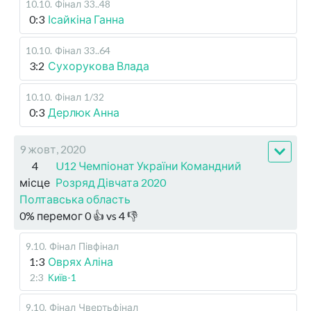
10.10
.
Фінал
33..48
0:3
Ісайкіна Ганна
10.10
.
Фінал
33..64
3:2
Сухорукова Влада
10.10
.
Фінал
1/32
0:3
Дерлюк Анна
9 жовт, 2020
4
U12 Чемпіонат України Командний
місце
Розряд Дівчата 2020
Полтавська область
0
%
перемог
0
👍 vs
4
👎
9.10
.
Фінал
Півфінал
1:3
Оврях Аліна
2:3
Київ-1
9.10
.
Фінал
Чвертьфінал