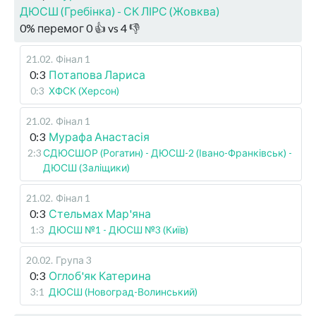
ДЮСШ (Гребінка) - СК ЛІРС (Жовква)
0
%
перемог
0
👍 vs
4
👎
21.02
.
Фінал 1
0:3
Потапова Лариса
0:3
ХФСК (Херсон)
21.02
.
Фінал 1
0:3
Мурафа Анастасія
2:3
СДЮСШОР (Рогатин) - ДЮСШ-2 (Івано-Франківськ) -
ДЮСШ (Заліщики)
21.02
.
Фінал 1
0:3
Стельмах Мар'яна
1:3
ДЮСШ №1 - ДЮСШ №3 (Київ)
20.02
.
Група 3
0:3
Оглоб'як Катерина
3:1
ДЮСШ (Новоград-Волинський)