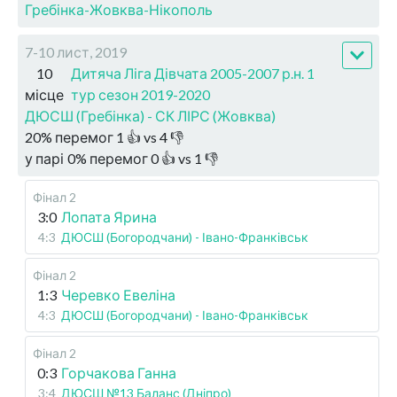
Гребінка-Жовква-Нікополь
7-10 лист, 2019
10
Дитяча Ліга Дівчата 2005-2007 р.н. 1
місце
тур сезон 2019-2020
ДЮСШ (Гребінка) - СК ЛІРС (Жовква)
20
%
перемог
1
👍 vs
4
👎
у парі
0
%
перемог
0
👍 vs
1
👎
Фінал 2
3:0
Лопата Ярина
4:3
ДЮСШ (Богородчани) - Івано-Франківськ
Фінал 2
1:3
Черевко Евеліна
4:3
ДЮСШ (Богородчани) - Івано-Франківськ
Фінал 2
0:3
Горчакова Ганна
3:4
ДЮСШ №13 Баланс (Дніпро)