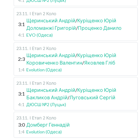
4:1
ДЮСШ №2 (Луцьк)
23.11
.
I Етап
2 Коло
Щеринський Андрій
/
Куріщенко Юрій
3:1
Доломанжі Григорій
/
Проценко Данило
4:1
EVO (Одеса)
23.11
.
I Етап
2 Коло
Щеринський Андрій
/
Куріщенко Юрій
2:3
Коровиченко Валентин
/
Яковлев Гліб
1:4
Evolution (Одеса)
23.11
.
I Етап
2 Коло
Щеринський Андрій
/
Куріщенко Юрій
3:1
Бакликов Андрій
/
Луговський Сергій
4:1
ДЮСШ №2 (Луцьк)
23.11
.
I Етап
2 Коло
3:0
Домберг Геннадій
1:4
Evolution (Одеса)