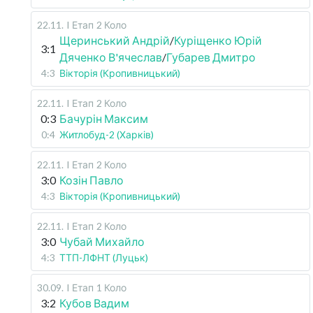
22.11
.
I Етап
2 Коло
Щеринський Андрій
/
Куріщенко Юрій
3:1
Дяченко В'ячеслав
/
Губарев Дмитро
4:3
Вікторія (Кропивницький)
22.11
.
I Етап
2 Коло
0:3
Бачурін Максим
0:4
Житлобуд-2 (Харків)
22.11
.
I Етап
2 Коло
3:0
Козін Павло
4:3
Вікторія (Кропивницький)
22.11
.
I Етап
2 Коло
3:0
Чубай Михайло
4:3
ТТП-ЛФНТ (Луцьк)
30.09
.
I Етап
1 Коло
3:2
Кубов Вадим