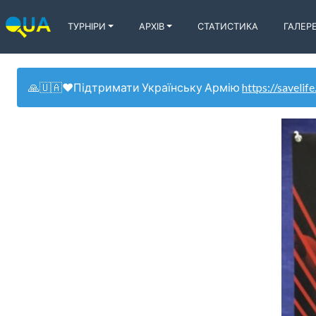
ТУРНІРИ
АРХІВ
СТАТИСТИКА
ГАЛЕР
🙏🇺🇦❤️Підтримати Українську Армію
https://savelife