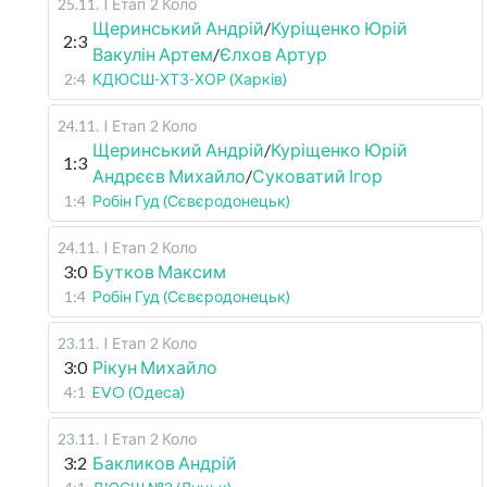
25.11
.
I Етап
2 Коло
Щеринський Андрій
/
Куріщенко Юрій
2:3
Вакулін Артем
/
Єлхов Артур
2:4
КДЮСШ-ХТЗ-ХОР (Харків)
24.11
.
I Етап
2 Коло
Щеринський Андрій
/
Куріщенко Юрій
1:3
Андрєєв Михайло
/
Суковатий Ігор
1:4
Робін Гуд (Сєвєродонецьк)
24.11
.
I Етап
2 Коло
3:0
Бутков Максим
1:4
Робін Гуд (Сєвєродонецьк)
23.11
.
I Етап
2 Коло
3:0
Рікун Михайло
4:1
EVO (Одеса)
23.11
.
I Етап
2 Коло
3:2
Бакликов Андрій