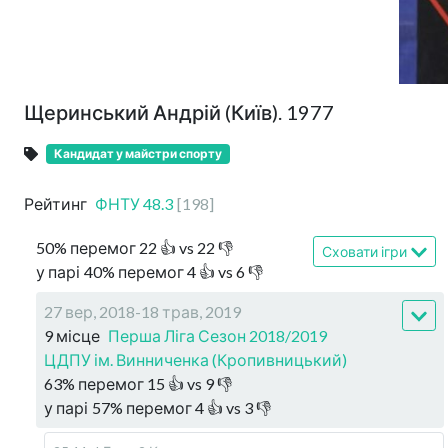
Щеринський Андрій (Київ). 1977
Кандидат у майстри спорту
Рейтинг
ФНТУ
48.3
[
198
]
50
%
перемог
22
👍 vs
22
👎
Сховати ігри
у парі
40
%
перемог
4
👍 vs
6
👎
27 вер, 2018-18 трав, 2019
9 місце
Перша Ліга Сезон 2018/2019
ЦДПУ ім. Винниченка (Кропивницький)
63
%
перемог
15
👍 vs
9
👎
у парі
57
%
перемог
4
👍 vs
3
👎