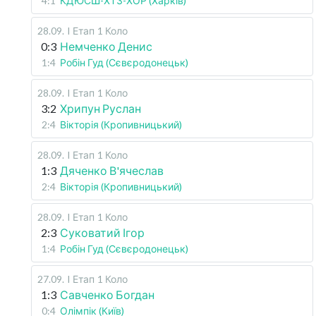
4:1
КДЮСШ-ХТЗ-ХОР (Харків)
28.09
.
I Етап
1 Коло
0:3
Немченко Денис
1:4
Робін Гуд (Сєвєродонецьк)
28.09
.
I Етап
1 Коло
3:2
Хрипун Руслан
2:4
Вікторія (Кропивницький)
28.09
.
I Етап
1 Коло
1:3
Дяченко В'ячеслав
2:4
Вікторія (Кропивницький)
28.09
.
I Етап
1 Коло
2:3
Суковатий Ігор
1:4
Робін Гуд (Сєвєродонецьк)
27.09
.
I Етап
1 Коло
1:3
Савченко Богдан
0:4
Олімпік (Київ)