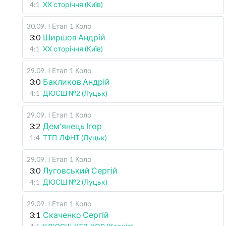
4:1
XX сторіччя (Київ)
30.09
.
I Етап
1 Коло
3:0
Ширшов Андрій
4:1
XX сторіччя (Київ)
29.09
.
I Етап
1 Коло
3:0
Бакликов Андрій
4:1
ДЮСШ №2 (Луцьк)
29.09
.
I Етап
1 Коло
3:2
Дем'янець Ігор
1:4
ТТП-ЛФНТ (Луцьк)
29.09
.
I Етап
1 Коло
3:0
Луговський Сергій
4:1
ДЮСШ №2 (Луцьк)
29.09
.
I Етап
1 Коло
3:1
Скаченко Сергій