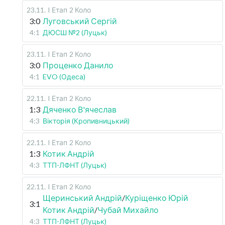
23.11
.
I Етап
2 Коло
3:0
Луговський Сергій
4:1
ДЮСШ №2 (Луцьк)
23.11
.
I Етап
2 Коло
3:0
Проценко Данило
4:1
EVO (Одеса)
22.11
.
I Етап
2 Коло
1:3
Дяченко В'ячеслав
4:3
Вікторія (Кропивницький)
22.11
.
I Етап
2 Коло
1:3
Котик Андрій
4:3
ТТП-ЛФНТ (Луцьк)
22.11
.
I Етап
2 Коло
Щеринський Андрій
/
Куріщенко Юрій
3:1
Котик Андрій
/
Чубай Михайло
4:3
ТТП-ЛФНТ (Луцьк)