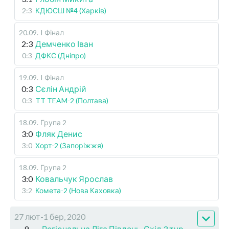
2:3
КДЮСШ №4 (Харків)
20.09
.
I Фінал
2:3
Демченко Іван
0:3
ДФКС (Дніпро)
19.09
.
I Фінал
0:3
Сєлін Андрій
0:3
TT TEAM-2 (Полтава)
18.09
.
Група 2
3:0
Фляк Денис
3:0
Хорт-2 (Запоріжжя)
18.09
.
Група 2
3:0
Ковальчук Ярослав
3:2
Комета-2 (Нова Каховка)
27 лют-1 бер, 2020
9
Регіональна Ліга Південь-Схід 3 тур