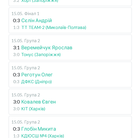
3:2
Хорт (Запоріжжя)
15.05
.
Фінал 1
0:3
Сєлін Андрій
1:3
TT TEAM-2 (Миколаїв-Полтава)
15.05
.
Група 2
3:1
Веремейчук Ярослав
3:0
Тонус (Запоріжжя)
15.05
.
Група 2
0:3
Реготун Олег
0:3
ДФКС (Дніпро)
15.05
.
Група 2
3:0
Ковалев Євген
3:0
КІТ (Харків)
15.05
.
Група 2
0:3
Глобін Микита
1:3
КДЮСШ №4 (Харків)