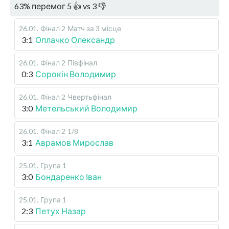
63
%
перемог
5
👍 vs
3
👎
26.01
.
Фінал 2
Матч за 3 місце
3:1
Оплачко Олександр
26.01
.
Фінал 2
Півфінал
0:3
Сорокін Володимир
26.01
.
Фінал 2
Чвертьфінал
3:0
Метельський Володимир
26.01
.
Фінал 2
1/8
3:1
Аврамов Мирослав
25.01
.
Група 1
3:0
Бондаренко Іван
25.01
.
Група 1
2:3
Петух Назар