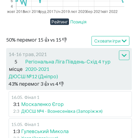
Рейтинг
Позиція
50
%
перемог
15
👍 vs
15
👎
Сховати ігри
14-16 трав, 2021
5
Регіональна Ліга Південь-Схід 4 тур
місце
2020-2021
ДЮСШ №12 (Дніпро)
43
%
перемог
3
👍 vs
4
👎
16.05
.
Фінал 1
3:1
Москаленко Єгор
2:3
ДЮСШ №4 - Вознесенівка (Запоріжжя)
15.05
.
Фінал 1
1:3
Гулевський Микола