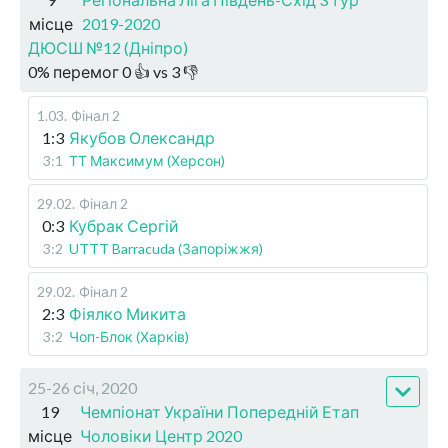
місце
2019-2020
ДЮСШ №12 (Дніпро)
0
%
перемог
0
👍 vs
3
👎
1.03
.
Фінал 2
1:3
Якубов Олександр
3:1
ТТ Максимум (Херсон)
29.02
.
Фінал 2
0:3
Кубрак Сергій
3:2
UTTT Barracuda (Запоріжжя)
29.02
.
Фінал 2
2:3
Фіялко Микита
3:2
Чоп-Блок (Харків)
25-26 січ, 2020
19
Чемпіонат України Попередній Етап
місце
Чоловіки Центр 2020