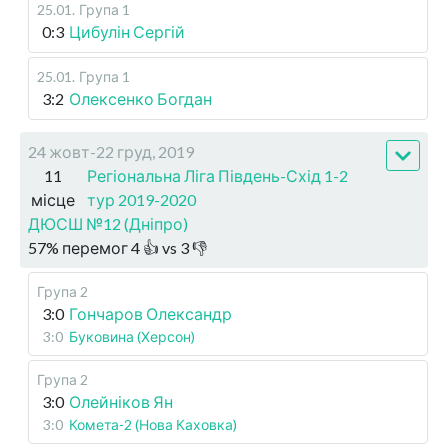
25.01
.
Група 1
0:3
Цибулін Сергій
25.01
.
Група 1
3:2
Олексенко Богдан
24 жовт-22 груд, 2019
11
Регіональна Ліга Південь-Схід 1-2
місце
тур 2019-2020
ДЮСШ №12 (Дніпро)
57
%
перемог
4
👍 vs
3
👎
Група 2
3:0
Гончаров Олександр
3:0
Буковина (Херсон)
Група 2
3:0
Олейніков Ян
3:0
Комета-2 (Нова Каховка)