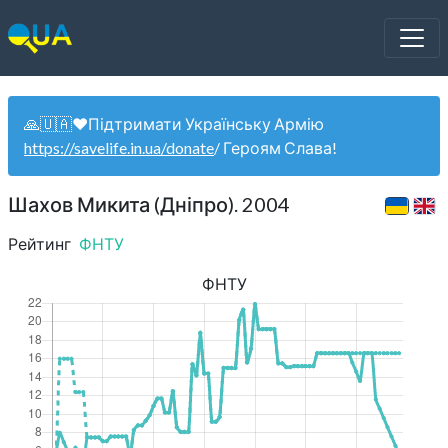
🙏🇺🇦❤️Підтримати Українську Армію
https://savelife.in.ua/donate
/ Героям Слава!
Шахов Микита (Дніпро). 2004
Рейтинг
ФНТУ
ФНТУ