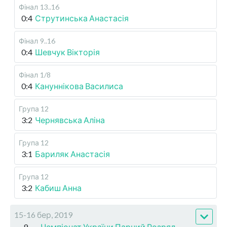
Фінал
13..16
0:4
Струтинська Анастасія
Фінал
9..16
0:4
Шевчук Вікторія
Фінал
1/8
0:4
Кануннікова Василиса
Група 12
3:2
Чернявська Аліна
Група 12
3:1
Бариляк Анастасія
Група 12
3:2
Кабиш Анна
15-16 бер, 2019
9
Чемпіонат України Парний Розряд