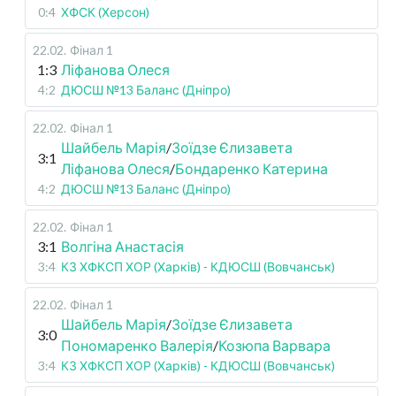
0:4
ХФСК (Херсон)
22.02
.
Фінал 1
1:3
Ліфанова Олеся
4:2
ДЮСШ №13 Баланс (Дніпро)
22.02
.
Фінал 1
Шайбель Марія
/
Зоїдзе Єлизавета
3:1
Ліфанова Олеся
/
Бондаренко Катерина
4:2
ДЮСШ №13 Баланс (Дніпро)
22.02
.
Фінал 1
3:1
Волгіна Анастасія
3:4
КЗ ХФКСП ХОР (Харків) - КДЮСШ (Вовчанськ)
22.02
.
Фінал 1
Шайбель Марія
/
Зоїдзе Єлизавета
3:0
Пономаренко Валерія
/
Козюпа Варвара
3:4
КЗ ХФКСП ХОР (Харків) - КДЮСШ (Вовчанськ)