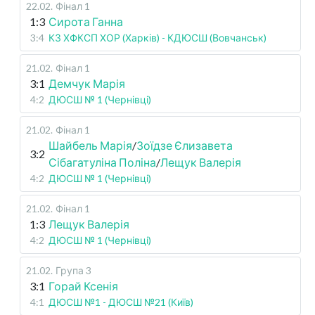
22.02
.
Фінал 1
1:3
Сирота Ганна
3:4
КЗ ХФКСП ХОР (Харків) - КДЮСШ (Вовчанськ)
21.02
.
Фінал 1
3:1
Демчук Марія
4:2
ДЮСШ № 1 (Чернівці)
21.02
.
Фінал 1
Шайбель Марія
/
Зоїдзе Єлизавета
3:2
Сібагатуліна Поліна
/
Лещук Валерія
4:2
ДЮСШ № 1 (Чернівці)
21.02
.
Фінал 1
1:3
Лещук Валерія
4:2
ДЮСШ № 1 (Чернівці)
21.02
.
Група 3
3:1
Горай Ксенія
4:1
ДЮСШ №1 - ДЮСШ №21 (Київ)