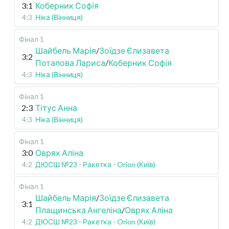
3:1
Коберник Софія
4:3
Ніка (Вінниця)
Фінал 1
Шайбель Марія
/
Зоїдзе Єлизавета
3:2
Потапова Лариса
/
Коберник Софія
4:3
Ніка (Вінниця)
Фінал 1
2:3
Тітус Анна
4:3
Ніка (Вінниця)
Фінал 1
3:0
Оврях Аліна
4:2
ДЮСШ №23 - Ракетка - Orion (Київ)
Фінал 1
Шайбель Марія
/
Зоїдзе Єлизавета
3:1
Плащинська Ангеліна
/
Оврях Аліна
4:2
ДЮСШ №23 - Ракетка - Orion (Київ)