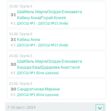
21.02
.
Група 3
Шайбель Марія
/
Зоїдзе Єлизавета
3:1
Кабиш Анна
/
Горай Ксенія
4:1
ДЮСШ №1 - ДЮСШ №21 (Київ)
21.02
.
Група 3
3:1
Кабиш Анна
4:1
ДЮСШ №1 - ДЮСШ №21 (Київ)
21.02
.
Група 3
Шайбель Марія
/
Зоїдзе Єлизавета
3:0
Баурда Єва
/
Дударева Анастасія
4:1
ДЮСШ №1 (Біла Церква)
21.02
.
Група 3
3:0
Сандратінова Марина
4:1
ДЮСШ №1 (Біла Церква)
7-10 лист, 2019