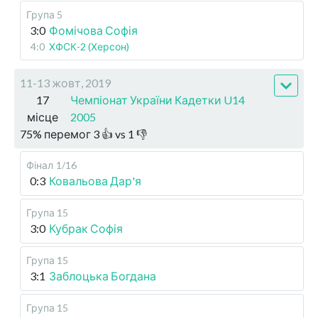
Група 5
3:0
Фомічова Софія
4:0
ХФСК-2 (Херсон)
11-13 жовт, 2019
17
Чемпіонат України Кадетки U14
місце
2005
75
%
перемог
3
👍 vs
1
👎
Фінал
1/16
0:3
Ковальова Дар'я
Група 15
3:0
Кубрак Софія
Група 15
3:1
Заблоцька Богдана
Група 15