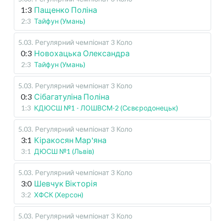
1:3
Пащенко Поліна
2:3
Тайфун (Умань)
5.03
.
Регулярний чемпіонат
3 Коло
0:3
Новохацька Олександра
2:3
Тайфун (Умань)
5.03
.
Регулярний чемпіонат
3 Коло
0:3
Сібагатуліна Поліна
1:3
КДЮСШ №1 - ЛОШВСМ-2 (Сєвєродонецьк)
5.03
.
Регулярний чемпіонат
3 Коло
3:1
Кіракосян Мар'яна
3:1
ДЮСШ №1 (Львів)
5.03
.
Регулярний чемпіонат
3 Коло
3:0
Шевчук Вікторія
3:2
ХФСК (Херсон)
5.03
.
Регулярний чемпіонат
3 Коло