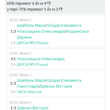
60
%
перемог
6
👍 vs
4
👎
у парі
71
%
перемог
5
👍 vs
2
👎
23.02
.
Фінал 1
Шайбель Марія
/
Зоїдзе Єлизавета
1:3
Новохацька Олександра
/
Ходзинська
Дарина
1:4
ДЮСШ №2 (Луцьк)
23.02
.
Фінал 1
3:1
Новохацька Олександра
1:4
ДЮСШ №2 (Луцьк)
22.02
.
Фінал 1
Шайбель Марія
/
Зоїдзе Єлизавета
2:3
Паюл Надія
/
Шевчук Вікторія
0:4
ХФСК (Херсон)
22.02
.
Фінал 1
1:3
Шевчук Вікторія