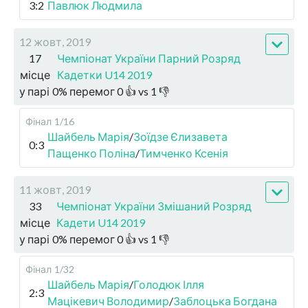
3:2
Павлюк Людмила
12 жовт, 2019
17
Чемпіонат України Парний Розряд
місце
Кадетки U14 2019
у парі
0
%
перемог
0
👍 vs
1
👎
Фінал
1/16
Шайбель Марія
/
Зоїдзе Єлизавета
0:3
Пащенко Поліна
/
Тимченко Ксенія
11 жовт, 2019
33
Чемпіонат України Змішаний Розряд
місце
Кадети U14 2019
у парі
0
%
перемог
0
👍 vs
1
👎
Фінал
1/32
Шайбель Марія
/
Голодюк Ілля
2:3
Мацікевич Володимир
/
Заблоцька Богдана