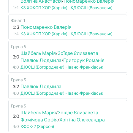
Волгіна Анастасія
/
Пономаренко Валерія
1:4
КЗ ХФКСП ХОР (Харків) - КДЮСШ (Вовчанськ)
Фінал 1
1:3
Пономаренко Валерія
1:4
КЗ ХФКСП ХОР (Харків) - КДЮСШ (Вовчанськ)
Група 5
Шайбель Марія
/
Зоїдзе Єлизавета
3:0
Павлюк Людмила
/
Григорук Романія
4:0
ДЮСШ (Богородчани) - Івано-Франківськ
Група 5
3:2
Павлюк Людмила
4:0
ДЮСШ (Богородчани) - Івано-Франківськ
Група 5
Шайбель Марія
/
Зоїдзе Єлизавета
3:0
Фомічова Софія
/
Хрітіна Олександра
4:0
ХФСК-2 (Херсон)