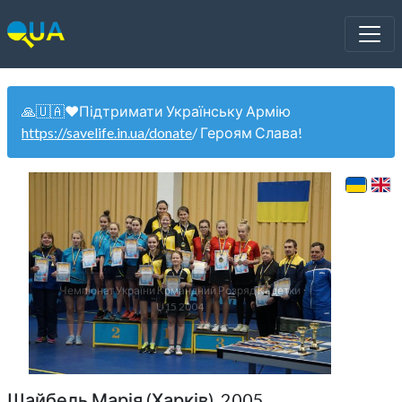
🙏🇺🇦❤️Підтримати Українську Армію
https://savelife.in.ua/donate
/ Героям Слава!
Чемпіонат України Командний Розряд Кадетки
U15 2004
Шайбель Марія (Харків). 2005