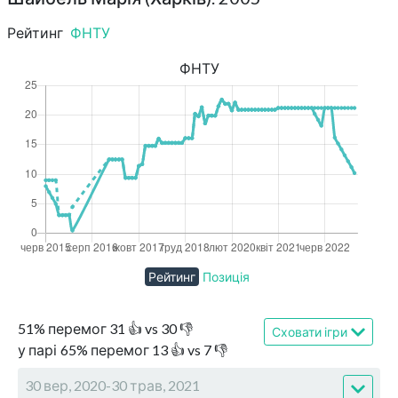
Рейтинг
ФНТУ
ФНТУ
Рейтинг
Позиція
51
%
перемог
31
👍 vs
30
👎
Сховати ігри
у парі
65
%
перемог
13
👍 vs
7
👎
30 вер, 2020-30 трав, 2021