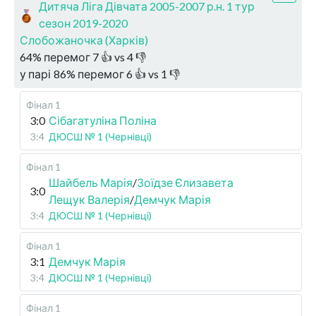
Дитяча Ліга Дівчата 2005-2007 р.н. 1 тур
сезон 2019-2020
Слобожаночка (Харків)
64
%
перемог
7
👍 vs
4
👎
у парі
86
%
перемог
6
👍 vs
1
👎
Фінал 1
3:0
Сібагатуліна Поліна
3:4
ДЮСШ № 1 (Чернівці)
Фінал 1
Шайбель Марія
/
Зоїдзе Єлизавета
3:0
Лещук Валерія
/
Демчук Марія
3:4
ДЮСШ № 1 (Чернівці)
Фінал 1
3:1
Демчук Марія
3:4
ДЮСШ № 1 (Чернівці)
Фінал 1