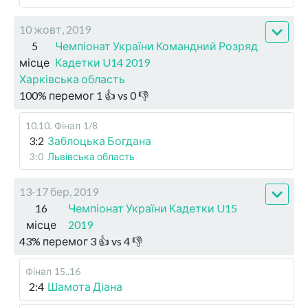
10 жовт, 2019
5
Чемпіонат України Командний Розряд
місце
Кадетки U14 2019
Харківська область
100
%
перемог
1
👍 vs
0
👎
10.10
.
Фінал
1/8
3:2
Заблоцька Богдана
3:0
Львівська область
13-17 бер, 2019
16
Чемпіонат України Кадетки U15
місце
2019
43
%
перемог
3
👍 vs
4
👎
Фінал
15..16
2:4
Шамота Діана