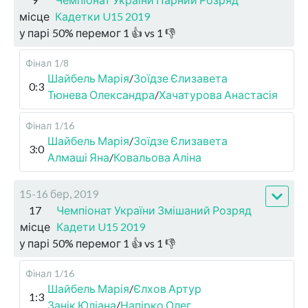
місце
Кадетки U15 2019
у парі
50
%
перемог
1
👍 vs
1
👎
Фінал
1/8
Шайбель Марія
/
Зоїдзе Єлизавета
0:3
Тюнева Олександра
/
Хачатурова Анастасія
Фінал
1/16
Шайбель Марія
/
Зоїдзе Єлизавета
3:0
Алмаші Яна
/
Ковальова Аліна
15-16 бер, 2019
17
Чемпіонат України Змішаний Розряд
місце
Кадети U15 2019
у парі
50
%
перемог
1
👍 vs
1
👎
Фінал
1/16
Шайбель Марія
/
Єлхов Артур
1:3
Занік Юліана
/
Напірко Олег