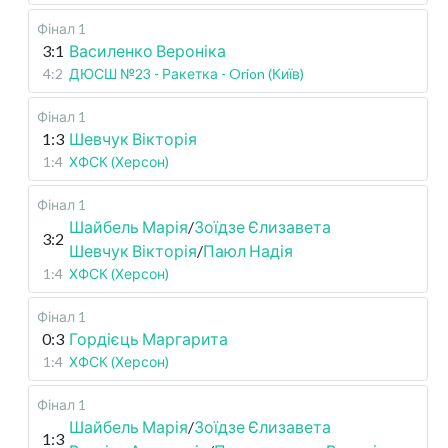
Фінал 1
3:1
Василенко Вероніка
4:2
ДЮСШ №23 - Ракетка - Orion (Київ)
Фінал 1
1:3
Шевчук Вікторія
1:4
ХФСК (Херсон)
Фінал 1
Шайбель Марія
/
Зоїдзе Єлизавета
3:2
Шевчук Вікторія
/
Паюл Надія
1:4
ХФСК (Херсон)
Фінал 1
0:3
Гордієць Маргарита
1:4
ХФСК (Херсон)
Фінал 1
Шайбель Марія
/
Зоїдзе Єлизавета
1:3