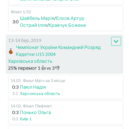
Фінал
1/32
Шайбель Марія
/
Єлхов Артур
3:0
Острий Ілля
/
Кравчук Божена
13-14 бер, 2019
Чемпіонат України Командний Розряд
Кадетки U15 2004
Харківська область
25
%
перемог
1
👍 vs
3
👎
14.03
.
Фінал
Матч за 3 місце
0:3
Паюл Надія
3:1
Херсонська область
14.03
.
Фінал
Півфінал
0:3
Понько Ольга
0:3
Київ-1