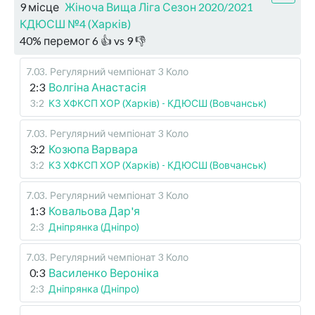
9 місце
Жіноча Вища Ліга Сезон 2020/2021
КДЮСШ №4 (Харків)
40
%
перемог
6
👍 vs
9
👎
7.03
.
Регулярний чемпіонат
3 Коло
2:3
Волгіна Анастасія
3:2
КЗ ХФКСП ХОР (Харків) - КДЮСШ (Вовчанськ)
7.03
.
Регулярний чемпіонат
3 Коло
3:2
Козюпа Варвара
3:2
КЗ ХФКСП ХОР (Харків) - КДЮСШ (Вовчанськ)
7.03
.
Регулярний чемпіонат
3 Коло
1:3
Ковальова Дар'я
2:3
Дніпрянка (Дніпро)
7.03
.
Регулярний чемпіонат
3 Коло
0:3
Василенко Вероніка
2:3
Дніпрянка (Дніпро)