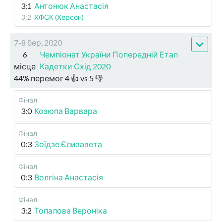
3:1
Антонюк Анастасія
3:2
ХФСК (Херсон)
7-8 бер, 2020
6
Чемпіонат України Попередній Етап
місце
Кадетки Схід 2020
44
%
перемог
4
👍 vs
5
👎
Фінал
3:0
Козюпа Варвара
Фінал
0:3
Зоїдзе Єлизавета
Фінал
0:3
Волгіна Анастасія
Фінал
3:2
Топалова Вероніка