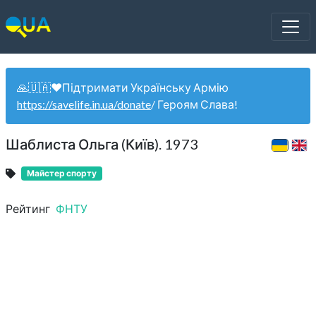
🙏🇺🇦❤️Підтримати Українську Армію
https://savelife.in.ua/donate
/ Героям Слава!
Шаблиста Ольга (Київ). 1973
Майстер спорту
Рейтинг
ФНТУ