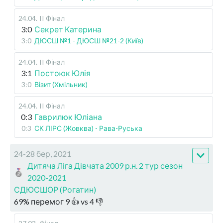
24.04
.
II Фінал
3:0
Секрет Катерина
3:0
ДЮСШ №1 - ДЮСШ №21-2 (Київ)
24.04
.
II Фінал
3:1
Постоюк Юлія
3:0
Візит (Хмільник)
24.04
.
II Фінал
0:3
Гаврилюк Юліана
0:3
СК ЛІРС (Жовква) - Рава-Руська
24-28 бер, 2021
Дитяча Ліга Дівчата 2009 р.н. 2 тур сезон
2020-2021
СДЮСШОР (Рогатин)
69
%
перемог
9
👍 vs
4
👎