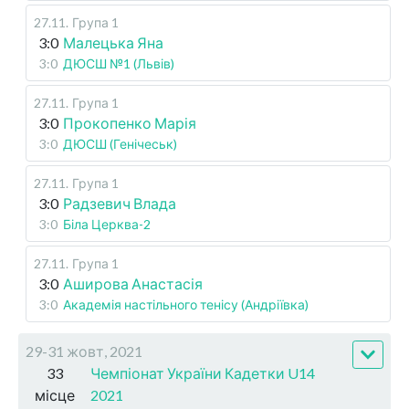
27.11
.
Група 1
3:0
Малецька Яна
3:0
ДЮСШ №1 (Львів)
27.11
.
Група 1
3:0
Прокопенко Марія
3:0
ДЮСШ (Генічеськ)
27.11
.
Група 1
3:0
Радзевич Влада
3:0
Біла Церква-2
27.11
.
Група 1
3:0
Аширова Анастасія
3:0
Академія настільного тенісу (Андріївка)
29-31 жовт, 2021
33
Чемпіонат України Кадетки U14
місце
2021