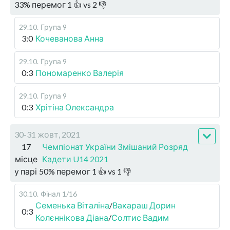
33
%
перемог
1
👍 vs
2
👎
29.10
.
Група 9
3:0
Кочеванова Анна
29.10
.
Група 9
0:3
Пономаренко Валерія
29.10
.
Група 9
0:3
Хрітіна Олександра
30-31 жовт, 2021
17
Чемпіонат України Змішаний Розряд
місце
Кадети U14 2021
у парі
50
%
перемог
1
👍 vs
1
👎
30.10
.
Фінал
1/16
Семенька Віталіна
/
Вакараш Дорин
0:3
Колєннікова Діана
/
Солтис Вадим