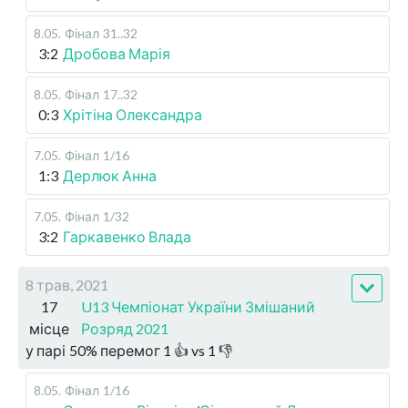
8.05
.
Фінал
31..32
3:2
Дробова Марія
8.05
.
Фінал
17..32
0:3
Хрітіна Олександра
7.05
.
Фінал
1/16
1:3
Дерлюк Анна
7.05
.
Фінал
1/32
3:2
Гаркавенко Влада
8 трав, 2021
17
U13 Чемпіонат України Змішаний
місце
Розряд 2021
у парі
50
%
перемог
1
👍 vs
1
👎
8.05
.
Фінал
1/16