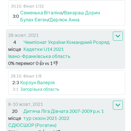
30.10
.
Фінал
1/32
Семенька Віталіна
/
Вакараш Дорин
3:0
Булах Євген
/
Дерлюк Анна
28 жовт, 2021
4
Чемпіонат України Командний Розряд
місце
Кадетки U14 2021
Івано-Франківська область
0
%
перемог
0
👍 vs
1
👎
28.10
.
Фінал
1/8
2:3
Корзун Валерія
3:1
Запорізька область
8-10 жовт, 2021
20
Дитяча Ліга Дівчата 2007-2009 р.н. 1
місце
тур сезон 2021-2022
СДЮСШОР (Рогатин)