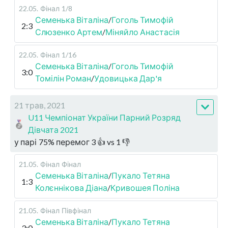
22.05
.
Фінал
1/8
Семенька Віталіна
/
Гоголь Тимофій
2:3
Слюзенко Артем
/
Міняйло Анастасія
22.05
.
Фінал
1/16
Семенька Віталіна
/
Гоголь Тимофій
3:0
Томілін Роман
/
Удовицька Дар'я
21 трав, 2021
U11 Чемпіонат України Парний Розряд
Дівчата 2021
у парі
75
%
перемог
3
👍 vs
1
👎
21.05
.
Фінал
Фінал
Семенька Віталіна
/
Пукало Тетяна
1:3
Колєннікова Діана
/
Кривошея Поліна
21.05
.
Фінал
Півфінал
Семенька Віталіна
/
Пукало Тетяна
3:0