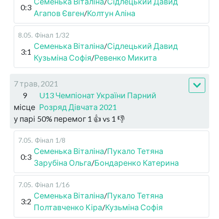
Семенька Віталіна
/
Сідлецький Давид
0:3
Агапов Євген
/
Колтун Аліна
8.05
.
Фінал
1/32
Семенька Віталіна
/
Сідлецький Давид
3:1
Кузьміна Софія
/
Ревенко Микита
7 трав, 2021
9
U13 Чемпіонат України Парний
місце
Розряд Дівчата 2021
у парі
50
%
перемог
1
👍 vs
1
👎
7.05
.
Фінал
1/8
Семенька Віталіна
/
Пукало Тетяна
0:3
Зарубіна Ольга
/
Бондаренко Катерина
7.05
.
Фінал
1/16
Семенька Віталіна
/
Пукало Тетяна
3:2
Полтавченко Кіра
/
Кузьміна Софія