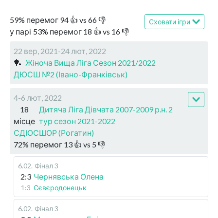
59
%
перемог
94
👍 vs
66
👎
Сховати ігри
у парі
53
%
перемог
18
👍 vs
16
👎
22 вер, 2021-24 лют, 2022
🏓
Жіноча Вища Ліга Сезон 2021/2022
ДЮСШ №2 (Івано-Франківськ)
4-6 лют, 2022
18
Дитяча Ліга Дівчата 2007-2009 р.н. 2
місце
тур сезон 2021-2022
СДЮСШОР (Рогатин)
72
%
перемог
13
👍 vs
5
👎
6.02
.
Фінал 3
2:3
Чернявська Олена
1:3
Сєвєродонецьк
6.02
.
Фінал 3