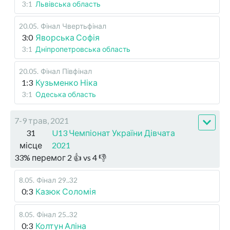
3:1
Львівська область
20.05
.
Фінал
Чвертьфінал
3:0
Яворська Софія
3:1
Дніпропетровська область
20.05
.
Фінал
Півфінал
1:3
Кузьменко Ніка
3:1
Одеська область
7-9 трав, 2021
31
U13 Чемпіонат України Дівчата
місце
2021
33
%
перемог
2
👍 vs
4
👎
8.05
.
Фінал
29..32
0:3
Казюк Соломія
8.05
.
Фінал
25..32
0:3
Колтун Аліна