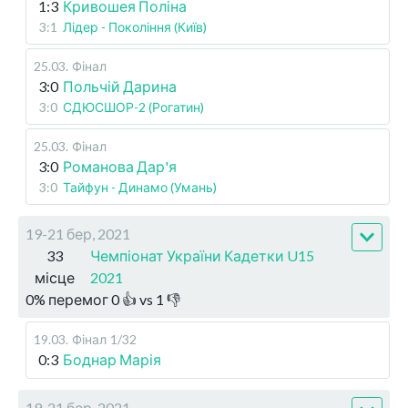
1:3
Кривошея Поліна
3:1
Лідер - Покоління (Київ)
25.03
.
Фінал
3:0
Польчій Дарина
3:0
СДЮСШОР-2 (Рогатин)
25.03
.
Фінал
3:0
Романова Дар'я
3:0
Тайфун - Динамо (Умань)
19-21 бер, 2021
33
Чемпіонат України Кадетки U15
місце
2021
0
%
перемог
0
👍 vs
1
👎
19.03
.
Фінал
1/32
0:3
Боднар Марія
19-21 бер, 2021