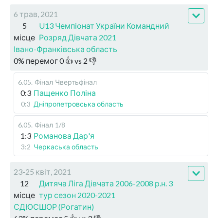
6 трав, 2021
5
U13 Чемпіонат України Командний
місце
Розряд Дівчата 2021
Івано-Франківська область
0
%
перемог
0
👍 vs
2
👎
6.05
.
Фінал
Чвертьфінал
0:3
Пащенко Поліна
0:3
Дніпропетровська область
6.05
.
Фінал
1/8
1:3
Романова Дар'я
3:2
Черкаська область
23-25 квіт, 2021
12
Дитяча Ліга Дівчата 2006-2008 р.н. 3
місце
тур сезон 2020-2021
СДЮСШОР (Рогатин)