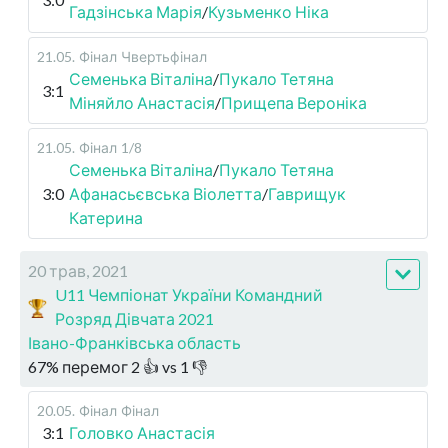
Гадзінська Марія
/
Кузьменко Ніка
21.05
.
Фінал
Чвертьфінал
Семенька Віталіна
/
Пукало Тетяна
3:1
Міняйло Анастасія
/
Прищепа Вероніка
21.05
.
Фінал
1/8
Семенька Віталіна
/
Пукало Тетяна
3:0
Афанасьєвська Віолетта
/
Гаврищук
Катерина
20 трав, 2021
U11 Чемпіонат України Командний
Розряд Дівчата 2021
Івано-Франківська область
67
%
перемог
2
👍 vs
1
👎
20.05
.
Фінал
Фінал
3:1
Головко Анастасія