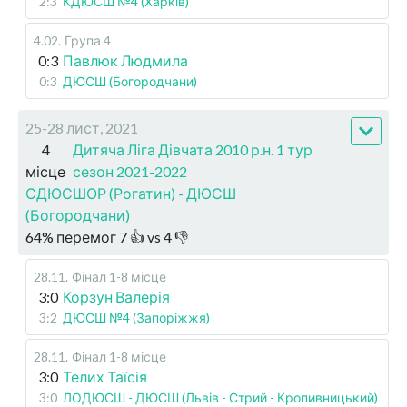
2:3
КДЮСШ №4 (Харків)
4.02
.
Група 4
0:3
Павлюк Людмила
0:3
ДЮСШ (Богородчани)
25-28 лист, 2021
4
Дитяча Ліга Дівчата 2010 р.н. 1 тур
місце
сезон 2021-2022
СДЮСШОР (Рогатин) - ДЮСШ
(Богородчани)
64
%
перемог
7
👍 vs
4
👎
28.11
.
Фінал 1-8 місце
3:0
Корзун Валерія
3:2
ДЮСШ №4 (Запоріжжя)
28.11
.
Фінал 1-8 місце
3:0
Телих Таїсія
3:0
ЛОДЮСШ - ДЮСШ (Львів - Стрий - Кропивницький)