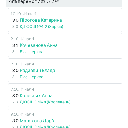
78
%
перемог
7
👍 vs
2
👎
10.10
.
Фінал 4
3:0
Пірогова Катерина
3:0
КДЮСШ №4-2 (Харків)
9.10
.
Фінал 4
3:1
Кочеванова Анна
3:1
Біла Церква
9.10
.
Фінал 4
3:0
Радзевич Влада
3:1
Біла Церква
9.10
.
Фінал 4
3:0
Колесник Анна
2:3
ДЮСШ Олімп (Кролевець)
9.10
.
Фінал 4
3:0
Малахова Дар'я
2:3
ДЮСШ Олімп (Кролевець)