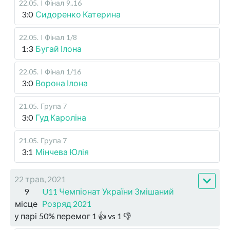
22.05
.
I Фінал
9..16
3:0
Сидоренко Катерина
22.05
.
I Фінал
1/8
1:3
Бугай Ілона
22.05
.
I Фінал
1/16
3:0
Ворона Ілона
21.05
.
Група 7
3:0
Гуд Кароліна
21.05
.
Група 7
3:1
Мінчева Юлія
22 трав, 2021
9
U11 Чемпіонат України Змішаний
місце
Розряд 2021
у парі
50
%
перемог
1
👍 vs
1
👎