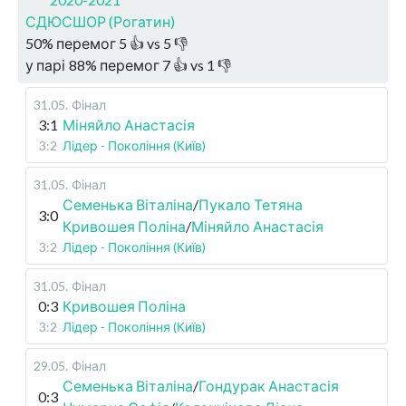
СДЮСШОР (Рогатин)
50
%
перемог
5
👍 vs
5
👎
у парі
88
%
перемог
7
👍 vs
1
👎
31.05
.
Фінал
3:1
Міняйло Анастасія
3:2
Лідер - Покоління (Київ)
31.05
.
Фінал
Семенька Віталіна
/
Пукало Тетяна
3:0
Кривошея Поліна
/
Міняйло Анастасія
3:2
Лідер - Покоління (Київ)
31.05
.
Фінал
0:3
Кривошея Поліна
3:2
Лідер - Покоління (Київ)
29.05
.
Фінал
Семенька Віталіна
/
Гондурак Анастасія
0:3