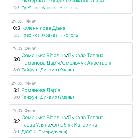
Чумарна Софія
/
Колєннікова Діана
0:3
Гребінка-Жовква-Нікополь
29.05
.
Фінал
0:3
Колєннікова Діана
0:3
Гребінка-Жовква-Нікополь
29.05
.
Фінал
Семенька Віталіна
/
Пукало Тетяна
3:0
Романова Дар'я
/
Омельчук Анастасія
3:0
Тайфун - Динамо (Умань)
29.05
.
Фінал
3:1
Романова Дар'я
3:0
Тайфун - Динамо (Умань)
29.05
.
Фінал
Семенька Віталіна
/
Пукало Тетяна
3:2
Гаєва Уляна
/
Оглоб'як Катерина
3:1
ДЮСШ (Богородчани)