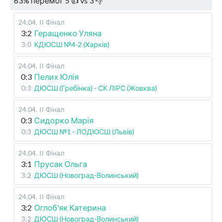
63
%
перемог
5
👍 vs
3
👎
24.04
.
II Фінал
3:2
Геращенко Уляна
3:0
КДЮСШ №4-2 (Харків)
24.04
.
II Фінал
0:3
Пелих Юлія
0:3
ДЮСШ (Гребінка) - СК ЛІРС (Жовква)
24.04
.
II Фінал
0:3
Сидорко Марія
0:3
ДЮСШ №1 - ЛОДЮСШ (Львів)
24.04
.
II Фінал
3:1
Прусак Ольга
3:2
ДЮСШ (Новоград-Волинський)
24.04
.
II Фінал
3:2
Оглоб'як Катерина
3:2
ДЮСШ (Новоград-Волинський)