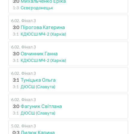
3:0
Михальченко Еріка
1:3
Сєвєродонецьк
6.02
.
Фінал 3
3:0
Пірогова Катерина
3:1
КДЮСШ №4-2 (Харків)
6.02
.
Фінал 3
3:0
Овчинник Ганна
3:1
КДЮСШ №4-2 (Харків)
6.02
.
Фінал 3
3:1
Туніцька Ольга
3:1
ДЮСШ (Славута)
6.02
.
Фінал 3
3:0
Фагуник Світлана
3:1
ДЮСШ (Славута)
5.02
.
Фінал 3
0:3
Дидюк Карина