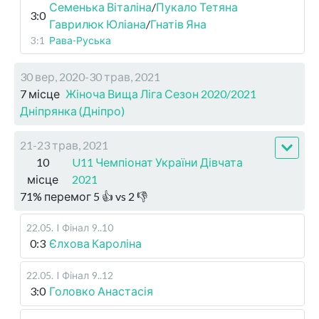
Семенька Віталіна
/
Пукало Тетяна
3:0
Гаврилюк Юліана
/
Гнатів Яна
3:1
Рава-Руська
30 вер, 2020-30 трав, 2021
7 місце
Жіноча Вища Ліга Сезон 2020/2021
Дніпрянка (Дніпро)
21-23 трав, 2021
10
U11 Чемпіонат України Дівчата
місце
2021
71
%
перемог
5
👍 vs
2
👎
22.05
.
I Фінал
9..10
0:3
Єлхова Кароліна
22.05
.
I Фінал
9..12
3:0
Головко Анастасія