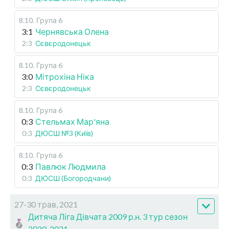
8.10
.
Група 6
3:1
Чернявська Олена
2:3
Сєвєродонецьк
8.10
.
Група 6
3:0
Мітрохіна Ніка
2:3
Сєвєродонецьк
8.10
.
Група 6
0:3
Стельмах Мар'яна
0:3
ДЮСШ №3 (Київ)
8.10
.
Група 6
0:3
Павлюк Людмила
0:3
ДЮСШ (Богородчани)
27-30 трав, 2021
Дитяча Ліга Дівчата 2009 р.н. 3 тур сезон
2020-2021