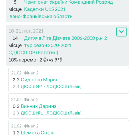
5
Чемпіонат України Командний Розряд
місце
Кадетки U15 2021
Івано-Франківська область
18-21 лют, 2021
14
Дитяча Ліга Дівчата 2006-2008 р.н. 2
місце
тур сезон 2020-2021
СДЮСШОР (Рогатин)
18
%
перемог
2
👍 vs
9
👎
21.02
.
Фінал 2
2:3
Сидорко Марія
2:3
ДЮСШ №1 - ЛОДЮСШ (Львів)
21.02
.
Фінал 2
0:3
Винник Дарина
2:3
ДЮСШ №1 - ЛОДЮСШ (Львів)
21.02
.
Фінал 2
1:3
Шемета Софія