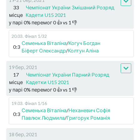
33
Чемпіонат України Змішаний Розряд
місце
Кадети U15 2021
у парі
0
%
перемог
0
👍 vs
1
👎
20.03
.
Фінал
1/32
Семенька Віталіна
/
Когуч Богдан
0:3
Біферт Олександр
/
Колтун Аліна
19 бер, 2021
17
Чемпіонат України Парний Розряд
місце
Кадетки U15 2021
у парі
0
%
перемог
0
👍 vs
1
👎
19.03
.
Фінал
1/16
Семенька Віталіна
/
Неханевич Софія
0:3
Павлюк Людмила
/
Григорук Романія
18 бер, 2021