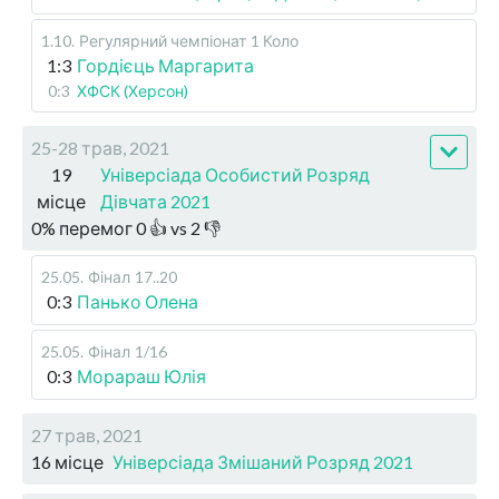
1.10
.
Регулярний чемпіонат
1 Коло
1:3
Гордієць Маргарита
0:3
ХФСК (Херсон)
25-28 трав, 2021
19
Універсіада Особистий Розряд
місце
Дівчата 2021
0
%
перемог
0
👍 vs
2
👎
25.05
.
Фінал
17..20
0:3
Панько Олена
25.05
.
Фінал
1/16
0:3
Морараш Юлія
27 трав, 2021
16 місце
Універсіада Змішаний Розряд 2021