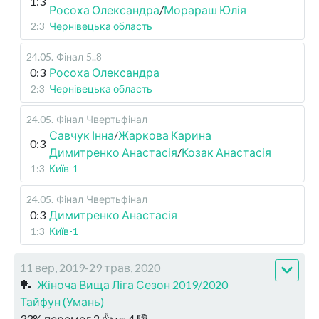
1:3
Росоха Олександра
/
Морараш Юлія
2:3
Чернівецька область
24.05
.
Фінал
5..8
0:3
Росоха Олександра
2:3
Чернівецька область
24.05
.
Фінал
Чвертьфінал
Савчук Інна
/
Жаркова Карина
0:3
Димитренко Анастасія
/
Козак Анастасія
1:3
Київ-1
24.05
.
Фінал
Чвертьфінал
0:3
Димитренко Анастасія
1:3
Київ-1
11 вер, 2019-29 трав, 2020
🏓
Жіноча Вища Ліга Сезон 2019/2020
Тайфун (Умань)
33
%
перемог
2
👍 vs
4
👎