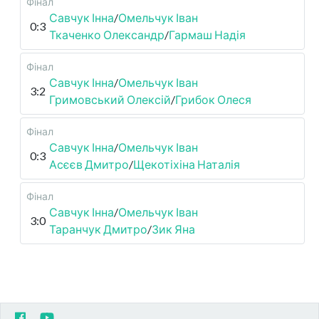
Фінал
Савчук Інна
/
Омельчук Іван
0:3
Ткаченко Олександр
/
Гармаш Надія
Фінал
Савчук Інна
/
Омельчук Іван
3:2
Гримовський Олексій
/
Грибок Олеся
Фінал
Савчук Інна
/
Омельчук Іван
0:3
Асєєв Дмитро
/
Щекотіхіна Наталія
Фінал
Савчук Інна
/
Омельчук Іван
3:0
Таранчук Дмитро
/
Зик Яна