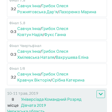
Фінал
7..8
Савчук Інна
/
Грибок Олеся
3:2
Рожнятовська Дар'я
/
Лазоренко Марина
Фінал
5..8
Савчук Інна
/
Грибок Олеся
0:3
Ковтун Надія
/
Фукс Ганна
Фінал
Чвертьфінал
Савчук Інна
/
Грибок Олеся
0:3
Хмілевська Наталя
/
Вахрушева Еліна
Фінал
1/8
Савчук Інна
/
Грибок Олеся
3:2
Кравчук Вікторія
/
Срібна Катерина
10-11 трав, 2019
8
Універсіада Командний Розряд
місце
Дівчата 2019
Черкаська область