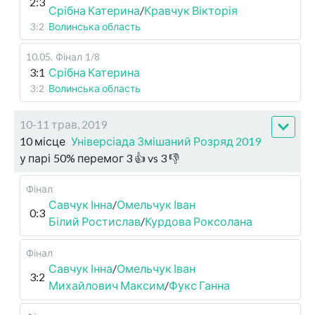
2:3
Срібна Катерина
/
Кравчук Вікторія
3:2
Волинська область
10.05
.
Фінал
1/8
3:1
Срібна Катерина
3:2
Волинська область
10-11 трав, 2019
10 місце
Універсіада Змішаний Розряд 2019
у парі
50
%
перемог
3
👍 vs
3
👎
Фінал
Савчук Інна
/
Омельчук Іван
0:3
Білий Ростислав
/
Курдова Роксолана
Фінал
Савчук Інна
/
Омельчук Іван
3:2
Михайлович Максим
/
Фукс Ганна