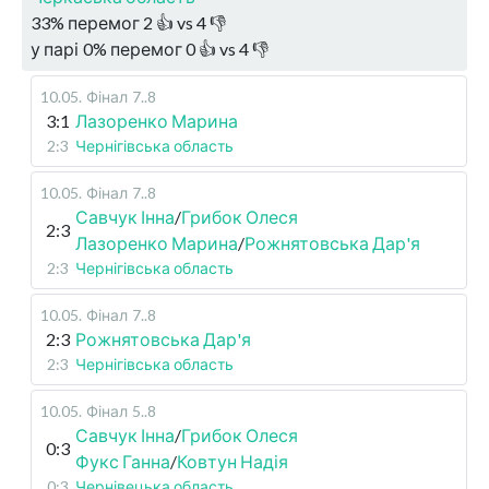
33
%
перемог
2
👍 vs
4
👎
у парі
0
%
перемог
0
👍 vs
4
👎
10.05
.
Фінал
7..8
3:1
Лазоренко Марина
2:3
Чернігівська область
10.05
.
Фінал
7..8
Савчук Інна
/
Грибок Олеся
2:3
Лазоренко Марина
/
Рожнятовська Дар'я
2:3
Чернігівська область
10.05
.
Фінал
7..8
2:3
Рожнятовська Дар'я
2:3
Чернігівська область
10.05
.
Фінал
5..8
Савчук Інна
/
Грибок Олеся
0:3
Фукс Ганна
/
Ковтун Надія
0:3
Чернівецька область