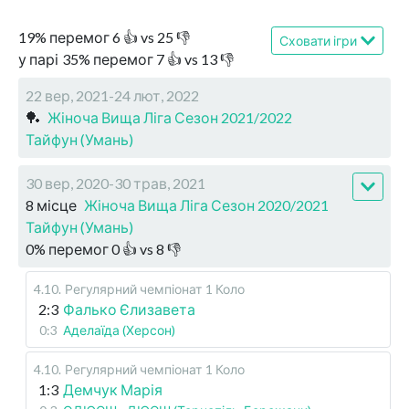
19
%
перемог
6
👍 vs
25
👎
Сховати ігри
у парі
35
%
перемог
7
👍 vs
13
👎
22 вер, 2021-24 лют, 2022
🏓
Жіноча Вища Ліга Сезон 2021/2022
Тайфун (Умань)
30 вер, 2020-30 трав, 2021
8 місце
Жіноча Вища Ліга Сезон 2020/2021
Тайфун (Умань)
0
%
перемог
0
👍 vs
8
👎
4.10
.
Регулярний чемпіонат
1 Коло
2:3
Фалько Єлизавета
0:3
Аделаїда (Херсон)
4.10
.
Регулярний чемпіонат
1 Коло
1:3
Демчук Марія