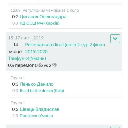
12.09
.
Регулярний чемпіонат
1 Коло
0:3
Циганок Олександра
0:3
КДЮСШ №4 (Харків)
15-17 лист, 2019
14
Регіональна Ліга Центр 2 тур 2 фінал
місце
2019-2020
Тайфун-3 (Умань)
0
%
перемог
0
👍 vs
2
👎
Група 1
0:3
Ленько Данило
0:3
Road to the dream (Київ)
Група 1
0:3
Швець Владислав
2:3
Пролісок (Умань)