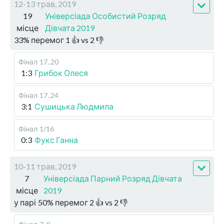
12-13 трав, 2019
19
Універсіада Особистий Розряд
місце
Дівчата 2019
33
%
перемог
1
👍 vs
2
👎
Фінал
17..20
1:3
Грибок Олеся
Фінал
17..24
3:1
Сушицька Людмила
Фінал
1/16
0:3
Фукс Ганна
10-11 трав, 2019
7
Універсіада Парний Розряд Дівчата
місце
2019
у парі
50
%
перемог
2
👍 vs
2
👎