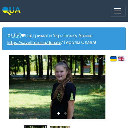
🙏🇺🇦❤️Підтримати Українську Армію
https://savelife.in.ua/donate
/ Героям Слава!
1 of 2
Ж