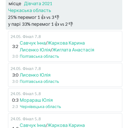
місце
Дівчата 2021
Черкаська область
25
%
перемог
1
👍 vs
3
👎
у парі
33
%
перемог
1
👍 vs
2
👎
24.05
.
Фінал
7..8
Савчук Інна
/
Жаркова Карина
3:2
Лисенко Юлія
/
Жиглата Анастасія
3:0
Полтавська область
24.05
.
Фінал
7..8
3:0
Лисенко Юлія
3:0
Полтавська область
24.05
.
Фінал
5..8
0:3
Морараш Юлія
2:3
Чернівецька область
24.05
.
Фінал
5..8
Савчук Інна
/
Жаркова Карина