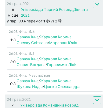
26 трав, 2021
6
Універсіада Парний Розряд Дівчата
місце
2021
у парі
33
%
перемог
1
👍 vs
2
👎
26.05
.
Фінал
5..6
Савчук Інна
/
Жаркова Карина
1:3
Онеску Світлана
/
Морараш Юлія
26.05
.
Фінал
5..8
Савчук Інна
/
Жаркова Карина
3:0
Окшин Богдана
/
Гарасимяк Лідія
26.05
.
Фінал
Чвертьфінал
Савчук Інна
/
Жаркова Карина
0:3
Жукова Надія
/
Цюпко Олександра
24 трав, 2021
7
Універсіада Командний Розряд