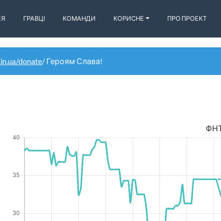
ЕЯ
ГРАВЦІ
КОМАНДИ
КОРИСНЕ
ПРО ПРОЕКТ
.in.ua/donate
/ Героям Слава!
ФН