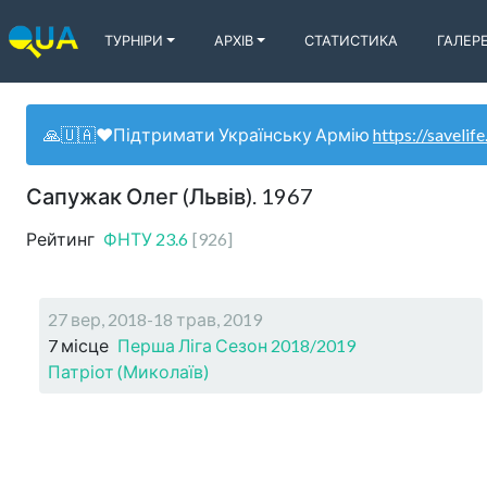
ТУРНІРИ
АРХІВ
СТАТИСТИКА
ГАЛЕР
🙏🇺🇦❤️Підтримати Українську Армію
https://savelife
Сапужак Олег (Львів). 1967
Рейтинг
ФНТУ
23.6
[
926
]
27 вер, 2018-18 трав, 2019
7 місце
Перша Ліга Сезон 2018/2019
Патріот (Миколаїв)