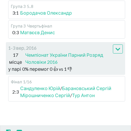
Група 3
5..8
3:1
Бородачов Олександр
Група 3
Чвертьфінал
0:3
Матвєєв Денис
1-3 вер, 2016
17
Чемпіонат України Парний Розряд
місце
Чоловіки 2016
у парі
0
%
перемог
0
👍 vs
1
👎
Фінал
1/16
Сандуленко Юрій
/
Барановський Сергій
2:3
Мірошниченко Сергій
/
Тур Антон