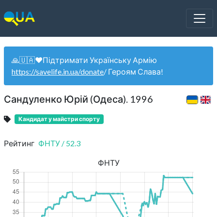
🙏🇺🇦❤️Підтримати Українську Армію
https://savelife.in.ua/donate
/ Героям Слава!
Сандуленко Юрій (Одеса). 1996
Кандидат у майстри спорту
Рейтинг
ФНТУ
/
52.3
ФНТУ