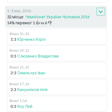
1-3 вер, 2016
32 місце
Чемпіонат України Чоловіки 2016
14
%
перемог
1
👍 vs
6
👎
Фінал
31..32
1:3
Юрченко Кіріл
Фінал
29..32
0:3
Слюзенко Владислав
Фінал
25..32
2:3
Омельчук Іван
Фінал
17..32
2:3
Канунніков Ілля
Фінал
1/16
0:3
Коу Лей