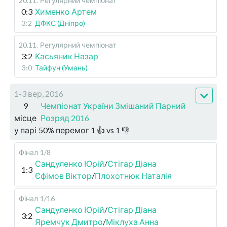
20.11
.
Регулярний чемпіонат
0:3
Хименко Артем
3:2
ДФКС (Дніпро)
20.11
.
Регулярний чемпіонат
3:2
Касьяник Назар
3:0
Тайфун (Умань)
1-3 вер, 2016
9
Чемпіонат України Змішаний Парний
місце
Розряд 2016
у парі
50
%
перемог
1
👍 vs
1
👎
Фінал
1/8
Сандуленко Юрій
/
Стігар Діана
1:3
Єфімов Віктор
/
Плохотнюк Наталія
Фінал
1/16
Сандуленко Юрій
/
Стігар Діана
3:2
Яремчук Дмитро
/
Міклуха Анна