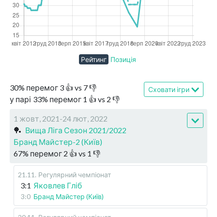
Рейтинг
Позиція
30
%
перемог
3
👍 vs
7
👎
Сховати ігри
у парі
33
%
перемог
1
👍 vs
2
👎
1 жовт, 2021-24 лют, 2022
🏓
Вища Ліга Сезон 2021/2022
Бранд Майстер-2 (Київ)
67
%
перемог
2
👍 vs
1
👎
21.11
.
Регулярний чемпіонат
3:1
Яковлев Гліб
3:0
Бранд Майстер (Київ)