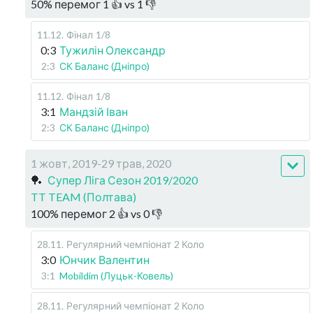
50
%
перемог
1
👍 vs
1
👎
11.12
.
Фінал
1/8
0:3
Тужилін Олександр
2:3
СК Баланс (Дніпро)
11.12
.
Фінал
1/8
3:1
Мандзій Іван
2:3
СК Баланс (Дніпро)
1 жовт, 2019-29 трав, 2020
🏓
Супер Ліга Сезон 2019/2020
TT TEAM (Полтава)
100
%
перемог
2
👍 vs
0
👎
28.11
.
Регулярний чемпіонат
2 Коло
3:0
Юнчик Валентин
3:1
Mobildim (Луцьк-Ковель)
28.11
.
Регулярний чемпіонат
2 Коло