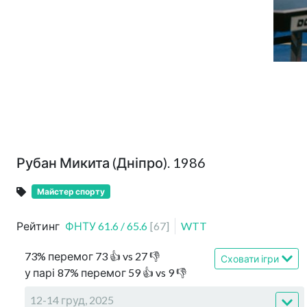
Рубан Микита (Дніпро). 1986
Майстер спорту
Рейтинг
ФНТУ
61.6
/
65.6
[
67
]
WTT
73
%
перемог
73
👍 vs
27
👎
Сховати ігри
у парі
87
%
перемог
59
👍 vs
9
👎
12-14 груд, 2025