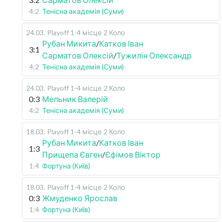
4:2
Тенісна академія (Суми)
24.03
.
Playoff 1-4 місце
2 Коло
Рубан Микита
/
Катков Іван
3:1
Сарматов Олексій
/
Тужилін Олександр
4:2
Тенісна академія (Суми)
24.03
.
Playoff 1-4 місце
2 Коло
0:3
Мельник Валерій
4:2
Тенісна академія (Суми)
18.03
.
Playoff 1-4 місце
2 Коло
Рубан Микита
/
Катков Іван
1:3
Прищепа Євген
/
Єфімов Віктор
1:4
Фортуна (Київ)
18.03
.
Playoff 1-4 місце
2 Коло
0:3
Жмуденко Ярослав
1:4
Фортуна (Київ)