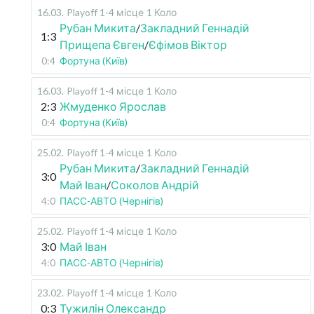
16.03
.
Playoff 1-4 місце
1 Коло
Рубан Микита
/
Закладний Геннадій
1:3
Прищепа Євген
/
Єфімов Віктор
0:4
Фортуна (Київ)
16.03
.
Playoff 1-4 місце
1 Коло
2:3
Жмуденко Ярослав
0:4
Фортуна (Київ)
25.02
.
Playoff 1-4 місце
1 Коло
Рубан Микита
/
Закладний Геннадій
3:0
Май Іван
/
Соколов Андрій
4:0
ПАСС-АВТО (Чернігів)
25.02
.
Playoff 1-4 місце
1 Коло
3:0
Май Іван
4:0
ПАСС-АВТО (Чернігів)
23.02
.
Playoff 1-4 місце
1 Коло
0:3
Тужилін Олександр