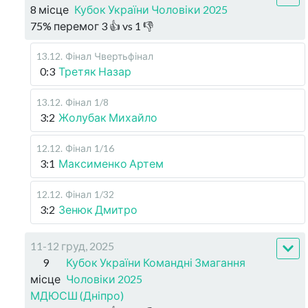
8 місце
Кубок України Чоловіки 2025
75
%
перемог
3
👍 vs
1
👎
13.12
.
Фінал
Чвертьфінал
0:3
Третяк Назар
13.12
.
Фінал
1/8
3:2
Жолубак Михайло
12.12
.
Фінал
1/16
3:1
Максименко Артем
12.12
.
Фінал
1/32
3:2
Зенюк Дмитро
11-12 груд, 2025
9
Кубок України Командні Змагання
місце
Чоловіки 2025
МДЮСШ (Дніпро)