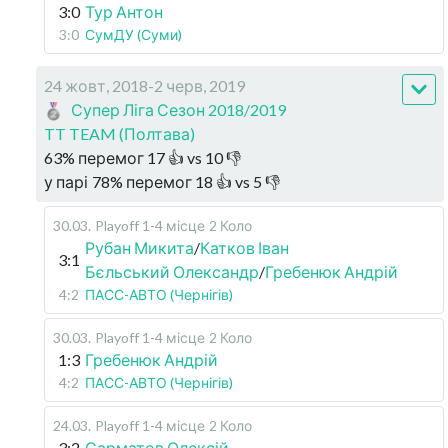
3:0
Тур Антон
3:0
СумДУ (Суми)
24 жовт, 2018-2 черв, 2019
Супер Ліга Сезон 2018/2019
TT TEAM (Полтава)
63
%
перемог
17
👍 vs
10
👎
у парі
78
%
перемог
18
👍 vs
5
👎
30.03
.
Playoff 1-4 місце
2 Коло
Рубан Микита
/
Катков Іван
3:1
Бєльський Олександр
/
Гребенюк Андрій
4:2
ПАСС-АВТО (Чернігів)
30.03
.
Playoff 1-4 місце
2 Коло
1:3
Гребенюк Андрій
4:2
ПАСС-АВТО (Чернігів)
24.03
.
Playoff 1-4 місце
2 Коло
3:2
Сарматов Олексій