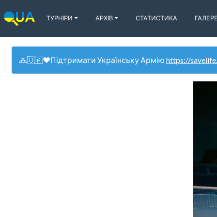
ТУРНІРИ
АРХІВ
СТАТИСТИКА
ГАЛЕР
🙏🇺🇦❤️Підтримати Українську Армію
https://savelife