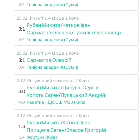
3:4
Тенісна академія (Суми)
23.02
.
Playoff 1-4 місце
1 Коло
Рубан Микита
/
Катков Іван
3:1
Сарматов Олексій
/
Тужилін Олександр
3:4
Тенісна академія (Суми)
23.02
.
Playoff 1-4 місце
1 Коло
3:1
Сарматов Олексій
3:4
Тенісна академія (Суми)
2.12
.
Регулярний чемпіонат
2 Коло
Рубан Микита
/
Цибулін Сергій
3:0
Копоть Євген
/
Лукацький Андрій
4:0
Ракетка - ДЮСШ №23 (Київ)
2.12
.
Регулярний чемпіонат
2 Коло
Рубан Микита
/
Катков Іван
1:3
Прищепа Євген
/
Власов Григорій
1:4
Фортуна (Київ)