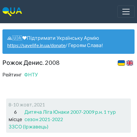
🙏🇺🇦❤️Підтримати Українську Армію
https://savelife.in.ua/donate
/ Героям Слава!
Рожок Денис. 2008
Рейтинг
ФНТУ
8-10 жовт, 2021
6
Дитяча Ліга Юнаки 2007-2009 р.н. 1 тур
місце
сезон 2021-2022
ЗЗСО (Іржавець)