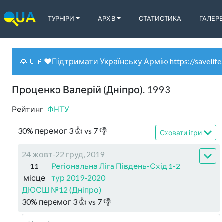
ТУРНІРИ
АРХІВ
СТАТИСТИКА
ГАЛЕР
🙏🇺🇦❤️Підтримати Українську Армію
https://savelife
Проценко Валерій (Дніпро). 1993
Рейтинг
ФНТУ
30
%
перемог
3
👍 vs
7
👎
Сховати ігри
24 жовт-22 груд, 2019
11
Регіональна Ліга Південь-Схід 1-2
місце
тур 2019-2020
ДЮСШ №12 (Дніпро)
30
%
перемог
3
👍 vs
7
👎