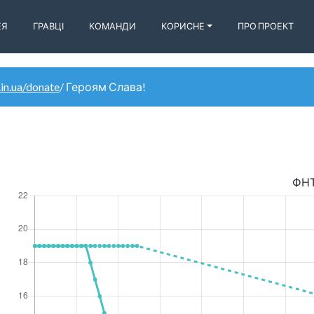
ЕЯ
ГРАВЦІ
КОМАНДИ
КОРИСНЕ
ПРО ПРОЕКТ
.in.ua/donate
/ Героям Слава!
ФН