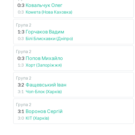
0:3
Ковальчук Олег
0:3
Комета (Нова Каховка)
Група 2
1:3
Горчаков Вадим
0:3
Білі Блискавки (Дніпро)
Група 2
0:3
Попов Михайло
1:3
Хорт (Запоріжжя)
Група 2
3:2
Фащевський Іван
3:1
Чоп-Блок (Харків)
Група 2
3:1
Воронов Сергій
3:0
КІТ (Харків)