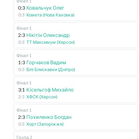
Фінал 1
0:3
Ковальчук Олег
0:3
Комета (Нова Каховка)
Фінал 1
2:3
Нікітін Олександр
0:3
ТТ Максимум (Херсон)
Фінал 1
1:3
Горчаков Вадим
0:3
Білі Блискавки (Дніпро)
Фінал 1
3:1
Кісельгоф Михайло
2:3
ХФСК (Херсон)
Фінал 1
2:3
Похиленко Богдан
0:3
Хорт (Запоріжжя)
Група 2