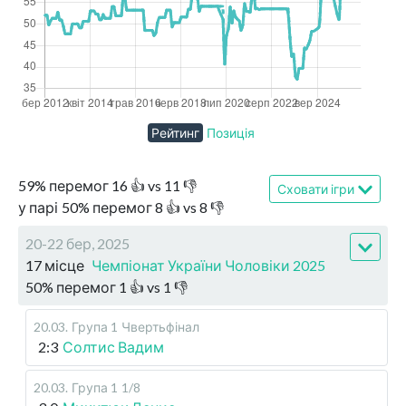
Рейтинг
Позиція
59
%
перемог
16
👍 vs
11
👎
Сховати ігри
у парі
50
%
перемог
8
👍 vs
8
👎
20-22 бер, 2025
17 місце
Чемпіонат України Чоловіки 2025
50
%
перемог
1
👍 vs
1
👎
20.03
.
Група 1
Чвертьфінал
2:3
Солтис Вадим
20.03
.
Група 1
1/8