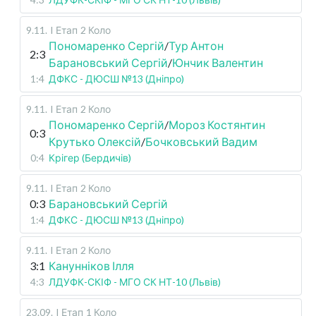
9.11
.
I Етап
2 Коло
Пономаренко Сергій
/
Тур Антон
2:3
Барановський Сергій
/
Юнчик Валентин
1:4
ДФКС - ДЮСШ №13 (Дніпро)
9.11
.
I Етап
2 Коло
Пономаренко Сергій
/
Мороз Костянтин
0:3
Крутько Олексій
/
Бочковський Вадим
0:4
Крігер (Бердичів)
9.11
.
I Етап
2 Коло
0:3
Барановський Сергій
1:4
ДФКС - ДЮСШ №13 (Дніпро)
9.11
.
I Етап
2 Коло
3:1
Канунніков Ілля
4:3
ЛДУФК-СКІФ - МГО СК НТ-10 (Львів)
23.09
.
I Етап
1 Коло