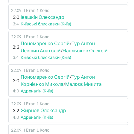
22.09
.
I Етап
1 Коло
3:0
Івашкін Олександр
3:4
Київські блискавки (Київ)
22.09
.
I Етап
1 Коло
Пономаренко Сергій
/
Тур Антон
2:3
Левшин Анатолій
/
Напльоков Олексій
3:4
Київські блискавки (Київ)
22.09
.
I Етап
1 Коло
Пономаренко Сергій
/
Тур Антон
3:0
Корнієнко Микола
/
Малєєв Микита
4:0
Адреналін (Київ)
22.09
.
I Етап
1 Коло
3:2
Жирнов Олександр
4:0
Адреналін (Київ)
22.09
.
I Етап
1 Коло