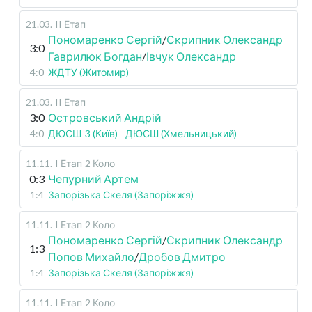
21.03
.
II Етап
Пономаренко Сергій
/
Скрипник Олександр
3:0
Гаврилюк Богдан
/
Івчук Олександр
4:0
ЖДТУ (Житомир)
21.03
.
II Етап
3:0
Островський Андрій
4:0
ДЮСШ-3 (Київ) - ДЮСШ (Хмельницький)
11.11
.
I Етап
2 Коло
0:3
Чепурний Артем
1:4
Запорізька Скеля (Запоріжжя)
11.11
.
I Етап
2 Коло
Пономаренко Сергій
/
Скрипник Олександр
1:3
Попов Михайло
/
Дробов Дмитро
1:4
Запорізька Скеля (Запоріжжя)
11.11
.
I Етап
2 Коло