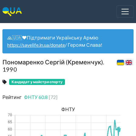
🙏🇺🇦❤️Підтримати Українську Армію
https://savelife.in.ua/donate
/ Героям Слава!
Пономаренко Сергій (Кременчук).
1990
Кандидат у майстри спорту
Рейтинг
ФНТУ
60.8
[
72
]
ФНТУ