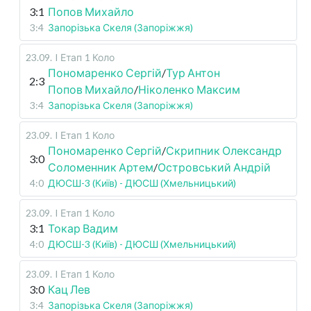
3:1
Попов Михайло
3:4
Запорізька Скеля (Запоріжжя)
23.09
.
I Етап
1 Коло
Пономаренко Сергій
/
Тур Антон
2:3
Попов Михайло
/
Ніколенко Максим
3:4
Запорізька Скеля (Запоріжжя)
23.09
.
I Етап
1 Коло
Пономаренко Сергій
/
Скрипник Олександр
3:0
Соломенник Артем
/
Островський Андрій
4:0
ДЮСШ-3 (Київ) - ДЮСШ (Хмельницький)
23.09
.
I Етап
1 Коло
3:1
Токар Вадим
4:0
ДЮСШ-3 (Київ) - ДЮСШ (Хмельницький)
23.09
.
I Етап
1 Коло
3:0
Кац Лев
3:4
Запорізька Скеля (Запоріжжя)