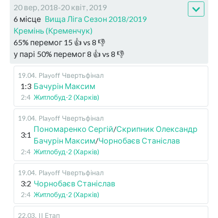
20 вер, 2018-20 квіт, 2019
6 місце
Вища Ліга Сезон 2018/2019
Кремінь (Кременчук)
65
%
перемог
15
👍 vs
8
👎
у парі
50
%
перемог
8
👍 vs
8
👎
19.04
.
Playoff
Чвертьфінал
1:3
Бачурін Максим
2:4
Житлобуд-2 (Харків)
19.04
.
Playoff
Чвертьфінал
Пономаренко Сергій
/
Скрипник Олександр
3:1
Бачурін Максим
/
Чорнобаєв Станіслав
2:4
Житлобуд-2 (Харків)
19.04
.
Playoff
Чвертьфінал
3:2
Чорнобаєв Станіслав
2:4
Житлобуд-2 (Харків)
22.03
.
II Етап