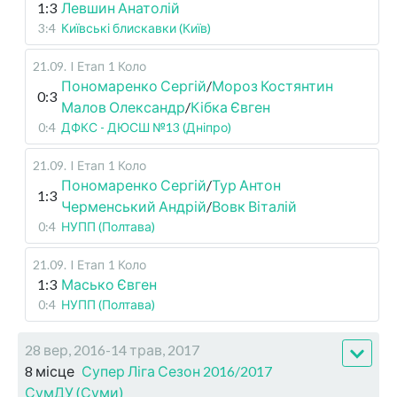
1:3
Левшин Анатолій
3:4
Київські блискавки (Київ)
21.09
.
I Етап
1 Коло
Пономаренко Сергій
/
Мороз Костянтин
0:3
Малов Олександр
/
Кібка Євген
0:4
ДФКС - ДЮСШ №13 (Дніпро)
21.09
.
I Етап
1 Коло
Пономаренко Сергій
/
Тур Антон
1:3
Черменський Андрій
/
Вовк Віталій
0:4
НУПП (Полтава)
21.09
.
I Етап
1 Коло
1:3
Масько Євген
0:4
НУПП (Полтава)
28 вер, 2016-14 трав, 2017
8 місце
Супер Ліга Сезон 2016/2017
СумДУ (Суми)