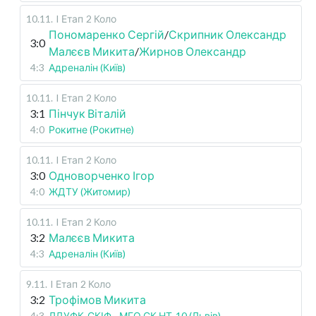
10.11
.
I Етап
2 Коло
Пономаренко Сергій
/
Скрипник Олександр
3:0
Малєєв Микита
/
Жирнов Олександр
4:3
Адреналін (Київ)
10.11
.
I Етап
2 Коло
3:1
Пінчук Віталій
4:0
Рокитне (Рокитне)
10.11
.
I Етап
2 Коло
3:0
Одноворченко Ігор
4:0
ЖДТУ (Житомир)
10.11
.
I Етап
2 Коло
3:2
Малєєв Микита
4:3
Адреналін (Київ)
9.11
.
I Етап
2 Коло
3:2
Трофімов Микита
4:3
ЛДУФК-СКІФ - МГО СК НТ-10 (Львів)