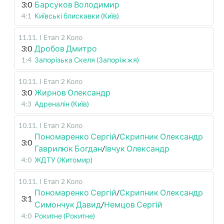
3:0
Барсуков Володимир
4:1
Київські блискавки (Київ)
11.11
.
I Етап
2 Коло
3:0
Дробов Дмитро
1:4
Запорізька Скеля (Запоріжжя)
10.11
.
I Етап
2 Коло
3:0
Жирнов Олександр
4:3
Адреналін (Київ)
10.11
.
I Етап
2 Коло
Пономаренко Сергій
/
Скрипник Олександр
3:0
Гаврилюк Богдан
/
Івчук Олександр
4:0
ЖДТУ (Житомир)
10.11
.
I Етап
2 Коло
Пономаренко Сергій
/
Скрипник Олександр
3:1
Симончук Давид
/
Немцов Сергій
4:0
Рокитне (Рокитне)