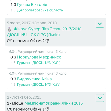
1:3
Гусєва Вікторія
1:3
Дніпропетровська область
5 жовт, 2017-13 трав, 2018
Жіноча Супер Ліга Сезон 2017/2018
ДЮСШ №1 - СК ЛІРС (Львів)
0
%
перемог
0
👍 vs
2
👎
6.04
.
Регулярний чемпіонат
3 Коло
0:3
Норкулова Мехринисо
4:3
Гурман - ДЮСШ №3 (Київ)
6.04
.
Регулярний чемпіонат
3 Коло
0:3
Видрученко Аліна
4:3
Гурман - ДЮСШ №3 (Київ)
27 лют-1 бер, 2015
17 місце
Чемпіонат України Жінки 2015
0
%
перемог
0
👍 vs
1
👎