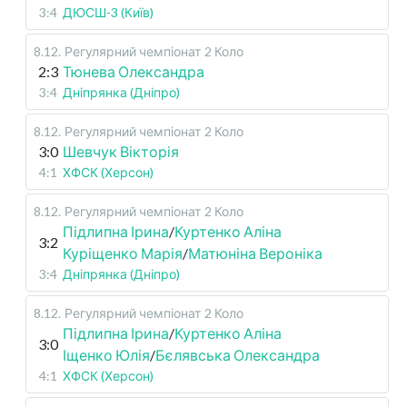
3:4
ДЮСШ-3 (Київ)
8.12
.
Регулярний чемпіонат
2 Коло
2:3
Тюнева Олександра
3:4
Дніпрянка (Дніпро)
8.12
.
Регулярний чемпіонат
2 Коло
3:0
Шевчук Вікторія
4:1
ХФСК (Херсон)
8.12
.
Регулярний чемпіонат
2 Коло
Підлипна Ірина
/
Куртенко Аліна
3:2
Куріщенко Марія
/
Матюніна Вероніка
3:4
Дніпрянка (Дніпро)
8.12
.
Регулярний чемпіонат
2 Коло
Підлипна Ірина
/
Куртенко Аліна
3:0
Іщенко Юлія
/
Бєлявська Олександра
4:1
ХФСК (Херсон)