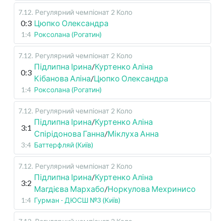
7.12
.
Регулярний чемпіонат
2 Коло
0:3
Цюпко Олександра
1:4
Роксолана (Рогатин)
7.12
.
Регулярний чемпіонат
2 Коло
Підлипна Ірина
/
Куртенко Аліна
0:3
Кібанова Аліна
/
Цюпко Олександра
1:4
Роксолана (Рогатин)
7.12
.
Регулярний чемпіонат
2 Коло
Підлипна Ірина
/
Куртенко Аліна
3:1
Спірідонова Ганна
/
Міклуха Анна
3:4
Баттерфляй (Київ)
7.12
.
Регулярний чемпіонат
2 Коло
Підлипна Ірина
/
Куртенко Аліна
3:2
Магдієва Мархабо
/
Норкулова Мехринисо
1:4
Гурман - ДЮСШ №3 (Київ)