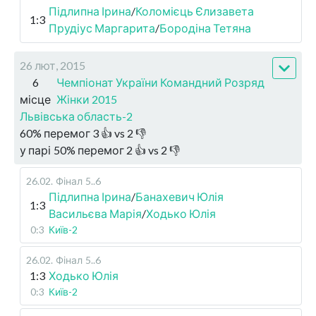
Підлипна Ірина
/
Коломієць Єлизавета
1:3
Прудіус Маргарита
/
Бородіна Тетяна
26 лют, 2015
6
Чемпіонат України Командний Розряд
місце
Жінки 2015
Львівська область-2
60
%
перемог
3
👍 vs
2
👎
у парі
50
%
перемог
2
👍 vs
2
👎
26.02
.
Фінал
5..6
Підлипна Ірина
/
Банахевич Юлія
1:3
Васильєва Марія
/
Ходько Юлія
0:3
Київ-2
26.02
.
Фінал
5..6
1:3
Ходько Юлія
0:3
Київ-2