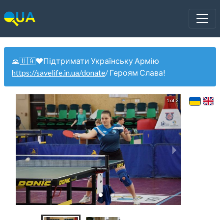
🙏🇺🇦❤️Підтримати Українську Армію
https://savelife.in.ua/donate
/ Героям Слава!
1 of 2
Жі