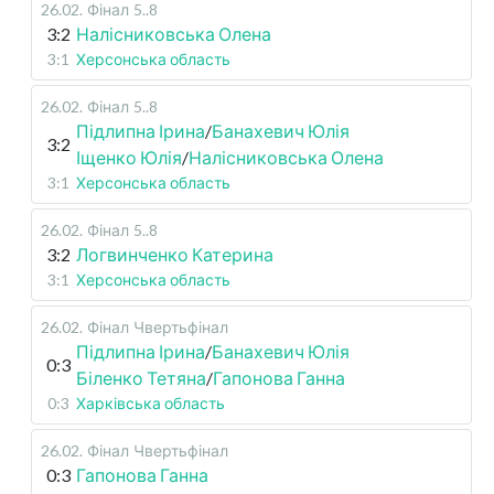
26.02
.
Фінал
5..8
3:2
Налісниковська Олена
3:1
Херсонська область
26.02
.
Фінал
5..8
Підлипна Ірина
/
Банахевич Юлія
3:2
Іщенко Юлія
/
Налісниковська Олена
3:1
Херсонська область
26.02
.
Фінал
5..8
3:2
Логвинченко Катерина
3:1
Херсонська область
26.02
.
Фінал
Чвертьфінал
Підлипна Ірина
/
Банахевич Юлія
0:3
Біленко Тетяна
/
Гапонова Ганна
0:3
Харківська область
26.02
.
Фінал
Чвертьфінал
0:3
Гапонова Ганна