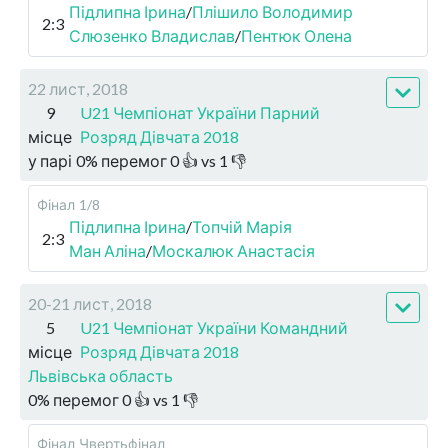
Підлипна Ірина
/
Плішило Володимир
2:3
Слюзенко Владислав
/
Пентюк Олена
22 лист, 2018
9
U21 Чемпіонат України Парний
місце
Розряд Дівчата 2018
у парі
0
%
перемог
0
👍 vs
1
👎
Фінал
1/8
Підлипна Ірина
/
Топчій Марія
2:3
Ман Аліна
/
Москалюк Анастасія
20-21 лист, 2018
5
U21 Чемпіонат України Командний
місце
Розряд Дівчата 2018
Львівська область
0
%
перемог
0
👍 vs
1
👎
Фінал
Чвертьфінал