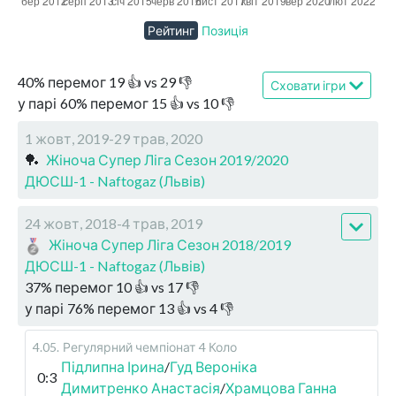
Рейтинг
Позиція
40
%
перемог
19
👍 vs
29
👎
Сховати ігри
у парі
60
%
перемог
15
👍 vs
10
👎
1 жовт, 2019-29 трав, 2020
🏓
Жіноча Супер Ліга Сезон 2019/2020
ДЮСШ-1 - Naftogaz (Львів)
24 жовт, 2018-4 трав, 2019
Жіноча Супер Ліга Сезон 2018/2019
ДЮСШ-1 - Naftogaz (Львів)
37
%
перемог
10
👍 vs
17
👎
у парі
76
%
перемог
13
👍 vs
4
👎
4.05
.
Регулярний чемпіонат
4 Коло
Підлипна Ірина
/
Гуд Вероніка
0:3
Димитренко Анастасія
/
Храмцова Ганна