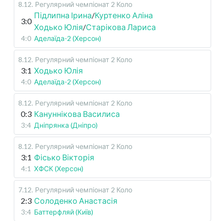
8.12
.
Регулярний чемпіонат
2 Коло
Підлипна Ірина
/
Куртенко Аліна
3:0
Ходько Юлія
/
Старікова Лариса
4:0
Аделаїда-2 (Херсон)
8.12
.
Регулярний чемпіонат
2 Коло
3:1
Ходько Юлія
4:0
Аделаїда-2 (Херсон)
8.12
.
Регулярний чемпіонат
2 Коло
0:3
Кануннікова Василиса
3:4
Дніпрянка (Дніпро)
8.12
.
Регулярний чемпіонат
2 Коло
3:1
Фісько Вікторія
4:1
ХФСК (Херсон)
7.12
.
Регулярний чемпіонат
2 Коло
2:3
Солоденко Анастасія
3:4
Баттерфляй (Київ)