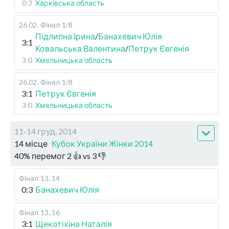
0:3
Харківська область
26.02
.
Фінал
1/8
Підлипна Ірина
/
Банахевич Юлія
3:1
Ковальська Валентина
/
Петрук Євгенія
3:0
Хмельницька область
26.02
.
Фінал
1/8
3:1
Петрук Євгенія
3:0
Хмельницька область
11-14 груд, 2014
14 місце
Кубок України Жінки 2014
40
%
перемог
2
👍 vs
3
👎
Фінал
13..14
0:3
Банахевич Юлія
Фінал
13..16
3:1
Щекотіхіна Наталія