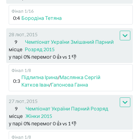
Фінал
1/16
0:4
Бородіна Тетяна
28 лют, 2015
9
Чемпіонат України Змішаний Парний
місце
Розряд 2015
у парі
0
%
перемог
0
👍 vs
1
👎
Фінал
1/8
Підлипна Ірина
/
Маслянка Сергій
0:3
Катков Іван
/
Гапонова Ганна
27 лют, 2015
9
Чемпіонат України Парний Розряд
місце
Жінки 2015
у парі
0
%
перемог
0
👍 vs
1
👎
Фінал
1/8