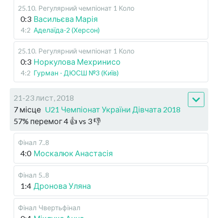
25.10
.
Регулярний чемпіонат
1 Коло
0:3
Васильєва Марія
4:2
Аделаїда-2 (Херсон)
25.10
.
Регулярний чемпіонат
1 Коло
0:3
Норкулова Мехринисо
4:2
Гурман - ДЮСШ №3 (Київ)
21-23 лист, 2018
7 місце
U21 Чемпіонат України Дівчата 2018
57
%
перемог
4
👍 vs
3
👎
Фінал
7..8
4:0
Москалюк Анастасія
Фінал
5..8
1:4
Дронова Уляна
Фінал
Чвертьфінал