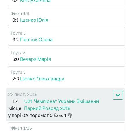
0:4
Міклуха Анна
Фінал
1/8
3:1
Іщенко Юлія
Група 3
3:2
Пентюк Олена
Група 3
3:0
Вечеря Марія
Група 3
2:3
Цюпко Олександра
22 лист, 2018
17
U21 Чемпіонат України Змішаний
місце
Парний Розряд 2018
у парі
0
%
перемог
0
👍 vs
1
👎
Фінал
1/16