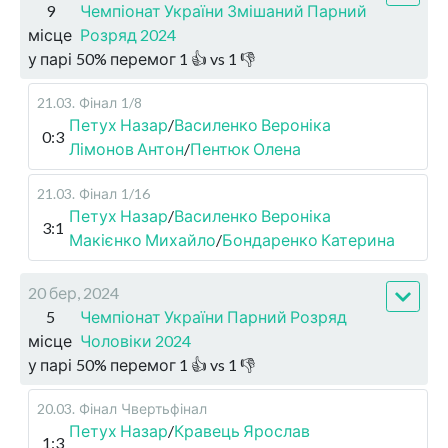
9
Чемпіонат України Змішаний Парний
місце
Розряд 2024
у парі
50
%
перемог
1
👍 vs
1
👎
21.03
.
Фінал
1/8
Петух Назар
/
Василенко Вероніка
0:3
Лімонов Антон
/
Пентюк Олена
21.03
.
Фінал
1/16
Петух Назар
/
Василенко Вероніка
3:1
Макієнко Михайло
/
Бондаренко Катерина
20 бер, 2024
5
Чемпіонат України Парний Розряд
місце
Чоловіки 2024
у парі
50
%
перемог
1
👍 vs
1
👎
20.03
.
Фінал
Чвертьфінал
Петух Назар
/
Кравець Ярослав
1:3