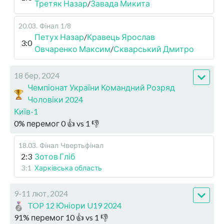
Третяк Назар
/
Завада Микита
20.03
.
Фінал
1/8
Петух Назар
/
Кравець Ярослав
3:0
Овчаренко Максим
/
Скварський Дмитро
18 бер, 2024
Чемпіонат України Командний Розряд
Чоловіки 2024
Київ-1
0
%
перемог
0
👍 vs
1
👎
18.03
.
Фінал
Чвертьфінал
2:3
Зотов Гліб
3:1
Харківська область
9-11 лют, 2024
TOP 12 Юніори U19 2024
91
%
перемог
10
👍 vs
1
👎