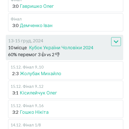
3:0
Гавришко Олег
Фінал
3:0
Демченко Іван
13-15 груд, 2024
10 місце
Кубок України Чоловіки 2024
60
%
перемог
3
👍 vs
2
👎
15.12
.
Фінал
9..10
2:3
Жолубак Михайло
15.12
.
Фінал
9..12
3:1
Кісилейчук Олег
15.12
.
Фінал
9..16
3:2
Гошко Нікіта
14.12
.
Фінал
1/8