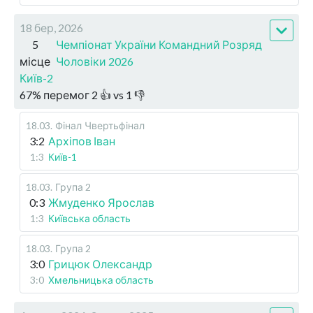
18 бер, 2026
5
Чемпіонат України Командний Розряд
місце
Чоловіки 2026
Київ-2
67
%
перемог
2
👍 vs
1
👎
18.03
.
Фінал
Чвертьфінал
3:2
Архіпов Іван
1:3
Київ-1
18.03
.
Група 2
0:3
Жмуденко Ярослав
1:3
Київська область
18.03
.
Група 2
3:0
Грицюк Олександр
3:0
Хмельницька область