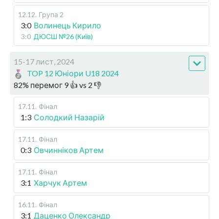
12.12
.
Група 2
3:0
Волинець Кирило
3:0
ДЮСШ №26 (Київ)
15-17 лист, 2024
TOP 12 Юніори U18 2024
82
%
перемог
9
👍 vs
2
👎
17.11
.
Фінал
1:3
Солодкий Назарій
17.11
.
Фінал
0:3
Овчинніков Артем
17.11
.
Фінал
3:1
Харчук Артем
16.11
.
Фінал
3:1
Даценко Олександр