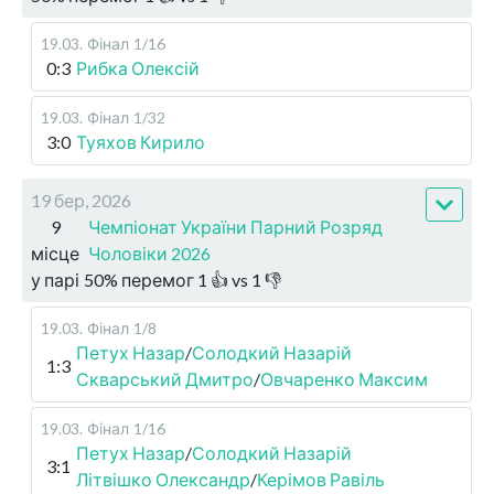
19.03
.
Фінал
1/16
0:3
Рибка Олексій
19.03
.
Фінал
1/32
3:0
Туяхов Кирило
19 бер, 2026
9
Чемпіонат України Парний Розряд
місце
Чоловіки 2026
у парі
50
%
перемог
1
👍 vs
1
👎
19.03
.
Фінал
1/8
Петух Назар
/
Солодкий Назарій
1:3
Скварський Дмитро
/
Овчаренко Максим
19.03
.
Фінал
1/16
Петух Назар
/
Солодкий Назарій
3:1
Літвішко Олександр
/
Керімов Равіль