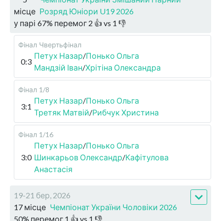
місце
Розряд Юніори U19 2026
у парі
67
%
перемог
2
👍 vs
1
👎
Фінал
Чвертьфінал
Петух Назар
/
Понько Ольга
0:3
Мандзій Іван
/
Хрітіна Олександра
Фінал
1/8
Петух Назар
/
Понько Ольга
3:1
Третяк Матвій
/
Рибчук Христина
Фінал
1/16
Петух Назар
/
Понько Ольга
3:0
Шинкарьов Олександр
/
Кафітулова
Анастасія
19-21 бер, 2026
17 місце
Чемпіонат України Чоловіки 2026
50
%
перемог
1
👍 vs
1
👎