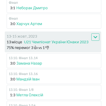
Фінал
3:1
Неборак Дмитро
Фінал
3:0
Харчук Артем
13-15 жовт, 2023
13 місце
U21 Чемпіонат України Юнаки 2023
75
%
перемог
3
👍 vs
1
👎
13.10
.
Фінал
13..14
3:0
Замана Назар
13.10
.
Фінал
13..16
3:0
Мандзій Іван
13.10
.
Фінал
1/8
1:3
Метла Олексій
13.10
.
Фінал
1/16