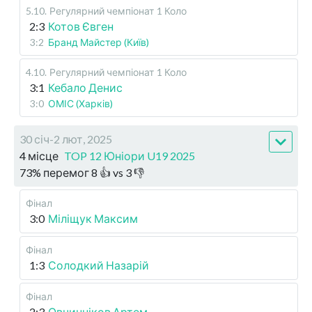
5.10
.
Регулярний чемпіонат
1 Коло
2:3
Котов Євген
3:2
Бранд Майстер (Київ)
4.10
.
Регулярний чемпіонат
1 Коло
3:1
Кебало Денис
3:0
ОМІС (Харків)
30 січ-2 лют, 2025
4 місце
TOP 12 Юніори U19 2025
73
%
перемог
8
👍 vs
3
👎
Фінал
3:0
Міліщук Максим
Фінал
1:3
Солодкий Назарій
Фінал
2:3
Овчинніков Артем