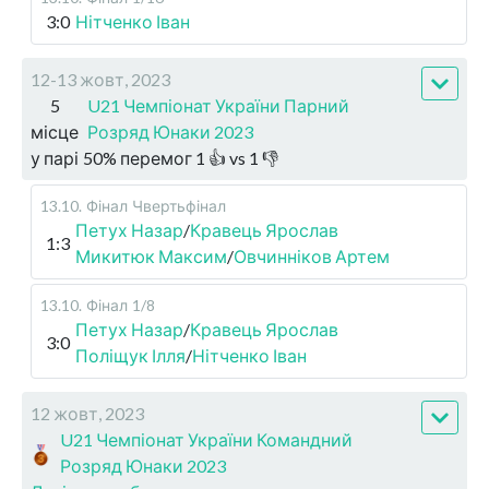
3:0
Нітченко Іван
12-13 жовт, 2023
5
U21 Чемпіонат України Парний
місце
Розряд Юнаки 2023
у парі
50
%
перемог
1
👍 vs
1
👎
13.10
.
Фінал
Чвертьфінал
Петух Назар
/
Кравець Ярослав
1:3
Микитюк Максим
/
Овчинніков Артем
13.10
.
Фінал
1/8
Петух Назар
/
Кравець Ярослав
3:0
Поліщук Ілля
/
Нітченко Іван
12 жовт, 2023
U21 Чемпіонат України Командний
Розряд Юнаки 2023