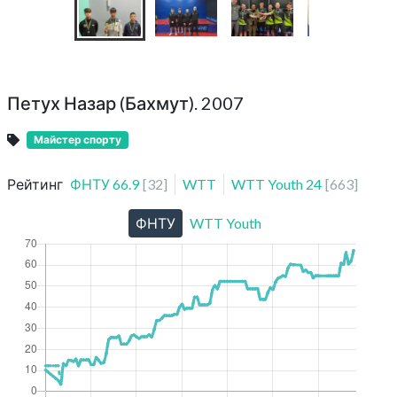
Петух Назар (Бахмут). 2007
Майстер спорту
Рейтинг
ФНТУ
66.9
[
32
]
WTT
WTT Youth
24
[
663
]
ФНТУ
WTT Youth