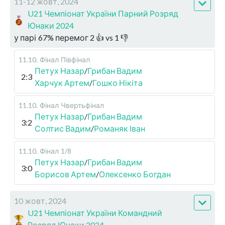
11-12 жовт, 2024
U21 Чемпіонат України Парний Розряд
Юнаки 2024
у парі
67
%
перемог
2
👍 vs
1
👎
11.10
.
Фінал
Півфінал
Петух Назар
/
Грибан Вадим
2:3
Харчук Артем
/
Гошко Нікіта
11.10
.
Фінал
Чвертьфінал
Петух Назар
/
Грибан Вадим
3:2
Солтис Вадим
/
Романяк Іван
11.10
.
Фінал
1/8
Петух Назар
/
Грибан Вадим
3:0
Борисов Артем
/
Олексенко Богдан
10 жовт, 2024
U21 Чемпіонат України Командний
Розряд Юнаки 2024