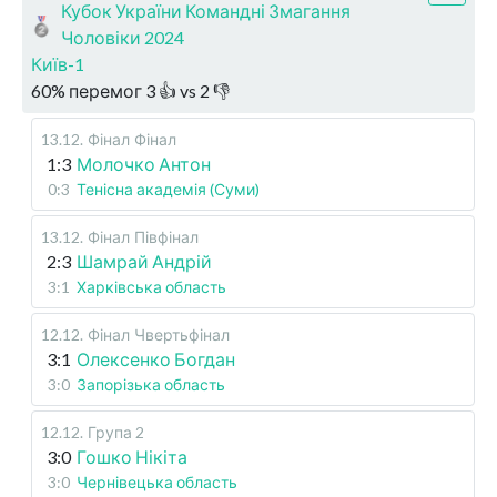
Кубок України Командні Змагання
Чоловіки 2024
Київ-1
60
%
перемог
3
👍 vs
2
👎
13.12
.
Фінал
Фінал
1:3
Молочко Антон
0:3
Тенісна академія (Суми)
13.12
.
Фінал
Півфінал
2:3
Шамрай Андрій
3:1
Харківська область
12.12
.
Фінал
Чвертьфінал
3:1
Олексенко Богдан
3:0
Запорізька область
12.12
.
Група 2
3:0
Гошко Нікіта
3:0
Чернівецька область