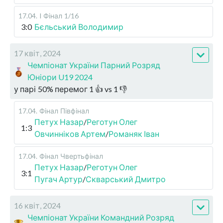
17.04
.
I Фінал
1/16
3:0
Бєльський Володимир
17 квіт, 2024
Чемпіонат України Парний Розряд
Юніори U19 2024
у парі
50
%
перемог
1
👍 vs
1
👎
17.04
.
Фінал
Півфінал
Петух Назар
/
Реготун Олег
1:3
Овчинніков Артем
/
Романяк Іван
17.04
.
Фінал
Чвертьфінал
Петух Назар
/
Реготун Олег
3:1
Пугач Артур
/
Скварський Дмитро
16 квіт, 2024
Чемпіонат України Командний Розряд