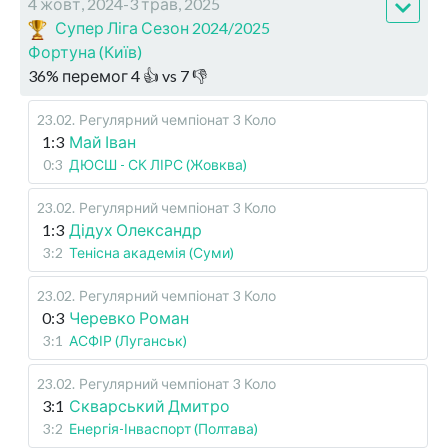
4 жовт, 2024-3 трав, 2025
Супер Ліга Сезон 2024/2025
Фортуна (Київ)
36
%
перемог
4
👍 vs
7
👎
23.02
.
Регулярний чемпіонат
3 Коло
1:3
Май Іван
0:3
ДЮСШ - СК ЛІРС (Жовква)
23.02
.
Регулярний чемпіонат
3 Коло
1:3
Дідух Олександр
3:2
Тенісна академія (Суми)
23.02
.
Регулярний чемпіонат
3 Коло
0:3
Черевко Роман
3:1
АСФІР (Луганськ)
23.02
.
Регулярний чемпіонат
3 Коло
3:1
Скварський Дмитро
3:2
Енергія-Інваспорт (Полтава)