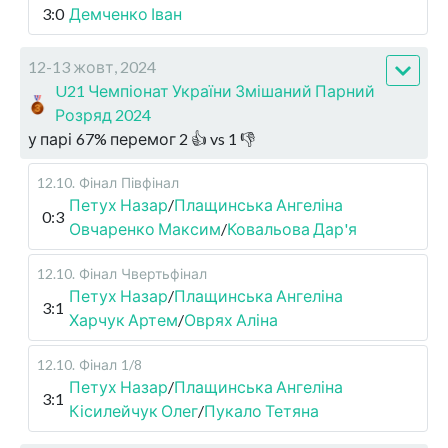
3:0
Демченко Іван
12-13 жовт, 2024
U21 Чемпіонат України Змішаний Парний
Розряд 2024
у парі
67
%
перемог
2
👍 vs
1
👎
12.10
.
Фінал
Півфінал
Петух Назар
/
Плащинська Ангеліна
0:3
Овчаренко Максим
/
Ковальова Дар'я
12.10
.
Фінал
Чвертьфінал
Петух Назар
/
Плащинська Ангеліна
3:1
Харчук Артем
/
Оврях Аліна
12.10
.
Фінал
1/8
Петух Назар
/
Плащинська Ангеліна
3:1
Кісилейчук Олег
/
Пукало Тетяна