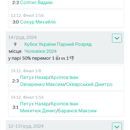
2:3
Солтис Вадим
13.12
.
Фінал
1/16
3:0
Сокур Михайло
14 груд, 2024
9
Кубок України Парний Розряд
місце
Чоловіки 2024
у парі
50
%
перемог
1
👍 vs
1
👎
14.12
.
Фінал
1/8
Петух Назар
/
Архіпов Іван
2:3
Овчаренко Максим
/
Скварський Дмитро
14.12
.
Фінал
1/16
Петух Назар
/
Архіпов Іван
3:1
Микитюк Денис
/
Баранов Максим
12-13 груд, 2024