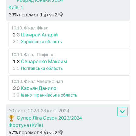
Київ-1
33
%
перемог
1
👍 vs
2
👎
10.10
.
Фінал
Фінал
2:3
Шамрай Андрій
3:1
Харківська область
10.10
.
Фінал
Півфінал
1:3
Овчаренко Максим
3:1
Полтавська область
10.10
.
Фінал
Чвертьфінал
3:0
Касьян Данило
3:0
Івано-Франківська область
30 лист, 2023-28 квіт, 2024
Супер Ліга Сезон 2023/2024
Фортуна (Київ)
67
%
перемог
4
👍 vs
2
👎