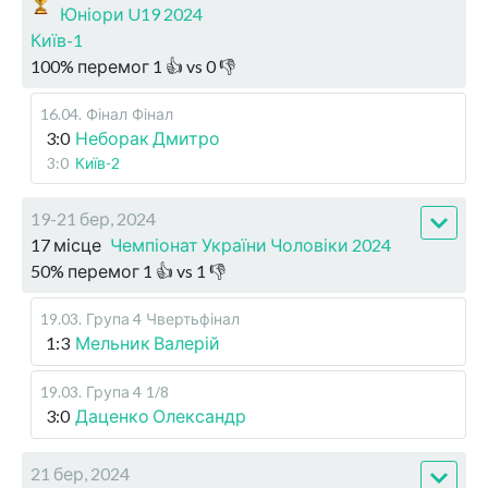
Юніори U19 2024
Київ-1
100
%
перемог
1
👍 vs
0
👎
16.04
.
Фінал
Фінал
3:0
Неборак Дмитро
3:0
Київ-2
19-21 бер, 2024
17 місце
Чемпіонат України Чоловіки 2024
50
%
перемог
1
👍 vs
1
👎
19.03
.
Група 4
Чвертьфінал
1:3
Мельник Валерій
19.03
.
Група 4
1/8
3:0
Даценко Олександр
21 бер, 2024