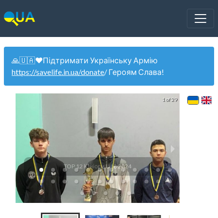
🙏🇺🇦❤️Підтримати Українську Армію
https://savelife.in.ua/donate
/ Героям Слава!
1 of 29
TOP 12 Юніори U18 2024