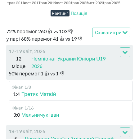
Рейтинг
Позиція
72
%
перемог
260
👍 vs
103
👎
Сховати ігри
у парі
68
%
перемог
41
👍 vs
19
👎
17-19 квіт, 2026
12
Чемпіонат України Юніори U19
місце
2026
50
%
перемог
1
👍 vs
1
👎
Фінал
1/8
1:4
Третяк Матвій
Фінал
1/16
3:0
Мельничук Іван
18-19 квіт, 2026
5
Чемпіонат України Змішаний Парний