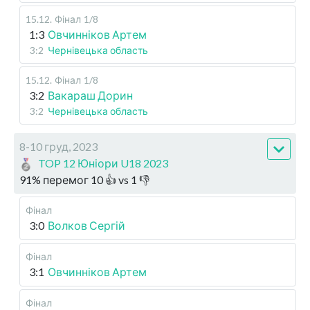
15.12
.
Фінал
1/8
1:3
Овчинніков Артем
3:2
Чернівецька область
15.12
.
Фінал
1/8
3:2
Вакараш Дорин
3:2
Чернівецька область
8-10 груд, 2023
TOP 12 Юніори U18 2023
91
%
перемог
10
👍 vs
1
👎
Фінал
3:0
Волков Сергій
Фінал
3:1
Овчинніков Артем
Фінал