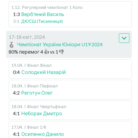
1.12
.
Регулярний чемпіонат
1 Коло
1:3
Верб'яний Василь
3:1
ДЮСШ (Тисмениця)
17-18 квіт, 2024
Чемпіонат України Юніори U19 2024
80
%
перемог
4
👍 vs
1
👎
19.04
.
I Фінал
Фінал
0:4
Солодкий Назарій
18.04
.
I Фінал
Півфінал
4:2
Реготун Олег
18.04
.
I Фінал
Чвертьфінал
4:1
Неборак Дмитро
17.04
.
I Фінал
1/8
4:1
Осипенко Данило