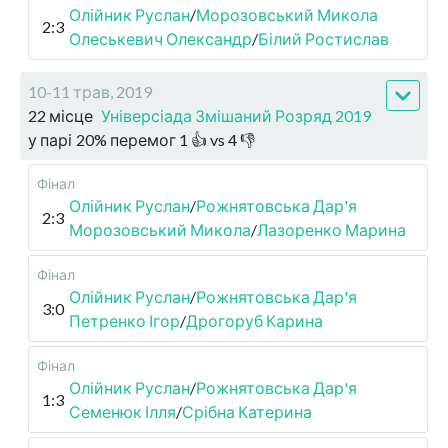
Олійник Руслан
/
Морозовський Микола
2:3
Олеськевич Олександр
/
Білий Ростислав
10-11 трав, 2019
22 місце
Універсіада Змішаний Розряд 2019
у парі
20
%
перемог
1
👍 vs
4
👎
Фінал
Олійник Руслан
/
Рожнятовська Дар'я
2:3
Морозовський Микола
/
Лазоренко Марина
Фінал
Олійник Руслан
/
Рожнятовська Дар'я
3:0
Петренко Ігор
/
Дрогоруб Карина
Фінал
Олійник Руслан
/
Рожнятовська Дар'я
1:3
Семенюк Ілля
/
Срібна Катерина