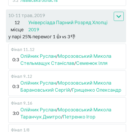
3:2
Львівська область
10-11 трав, 2019
12
Універсіада Парний Розряд Хлопці
місце
2019
у парі
25
%
перемог
1
👍 vs
3
👎
Фінал
11..12
Олійник Руслан
/
Морозовський Микола
0:3
Стельмащук Станіслав
/
Семенюк Ілля
Фінал
9..12
Олійник Руслан
/
Морозовський Микола
0:3
Барановський Сергій
/
Грищенко Олександр
Фінал
9..16
Олійник Руслан
/
Морозовський Микола
3:0
Таранчук Дмитро
/
Петренко Ігор
Фінал
1/8