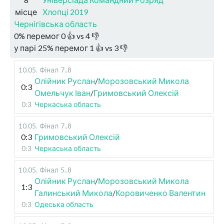
місце
Хлопці 2019
Чернігівська область
0
%
перемог
0
👍 vs
4
👎
у парі
25
%
перемог
1
👍 vs
3
👎
10.05
.
Фінал
7..8
Олійник Руслан
/
Морозовський Микола
0:3
Омельчук Іван
/
Гримовський Олексій
0:3
Черкаська область
10.05
.
Фінал
7..8
0:3
Гримовський Олексій
0:3
Черкаська область
10.05
.
Фінал
5..8
Олійник Руслан
/
Морозовський Микола
1:3
Галинський Микола
/
Коровиченко Валентин
0:3
Одеська область