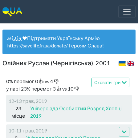
🙏🇺🇦❤️Підтримати Українську Армію
https://savelife.in.ua/donate
/ Героям Слава!
Олійник Руслан (Чернігівська). 2001
0
%
перемог
0
👍 vs
4
👎
Сховати ігри
у парі
23
%
перемог
3
👍 vs
10
👎
12-13 трав, 2019
23
Універсіада Особистий Розряд Хлопці
місце
2019
10-11 трав, 2019
8
Універсіада Командний Розряд