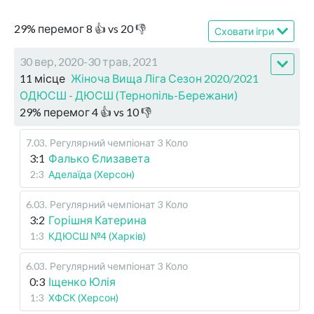
29
%
перемог
8
👍 vs
20
👎
Сховати ігри
30 вер, 2020-30 трав, 2021
11 місце
Жіноча Вища Ліга Сезон 2020/2021
ОДЮСШ - ДЮСШ (Тернопіль-Бережани)
29
%
перемог
4
👍 vs
10
👎
7.03
.
Регулярний чемпіонат
3 Коло
3:1
Фалько Єлизавета
2:3
Аделаїда (Херсон)
6.03
.
Регулярний чемпіонат
3 Коло
3:2
Горішня Катерина
1:3
КДЮСШ №4 (Харків)
6.03
.
Регулярний чемпіонат
3 Коло
0:3
Іщенко Юлія
1:3
ХФСК (Херсон)