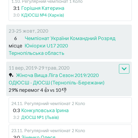
1.10
.
Регулярний чемпіонат
1 Коло
3:1
Горішня Катерина
3:0
КДЮСШ №4 (Харків)
23-25 жовт, 2020
6
Чемпіонат України Командний Розряд
місце
Юніорки U17 2020
Тернопільська область
11 вер, 2019-29 трав, 2020
🏓
Жіноча Вища Ліга Сезон 2019/2020
ОДЮСШ - ДЮСШ (Тернопіль-Бережани)
29
%
перемог
4
👍 vs
10
👎
24.11
.
Регулярний чемпіонат
2 Коло
0:3
Конкуловська Ірина
3:2
ДЮСШ №1 (Львів)
23.11
.
Регулярний чемпіонат
2 Коло
3:0
Зіненко Олеся