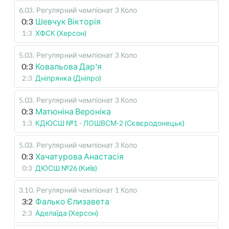
6.03
.
Регулярний чемпіонат
3 Коло
0:3
Шевчук Вікторія
1:3
ХФСК (Херсон)
5.03
.
Регулярний чемпіонат
3 Коло
0:3
Ковальова Дар'я
2:3
Дніпрянка (Дніпро)
5.03
.
Регулярний чемпіонат
3 Коло
0:3
Матюніна Вероніка
1:3
КДЮСШ №1 - ЛОШВСМ-2 (Сєвєродонецьк)
5.03
.
Регулярний чемпіонат
3 Коло
0:3
Хачатурова Анастасія
0:3
ДЮСШ №26 (Київ)
3.10
.
Регулярний чемпіонат
1 Коло
3:2
Фалько Єлизавета
2:3
Аделаїда (Херсон)