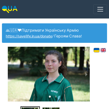
🙏🇺🇦❤️Підтримати Українську Армію
https://savelife.in.ua/donate
/ Героям Слава!
1 of 2
Ж