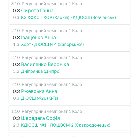
3.10
.
Регулярний чемпіонат
1 Коло
0:3
Сирота Ганна
0:3
КЗ ХФКСП ХОР (Харків) - КДЮСШ (Вовчанськ)
2.10
.
Регулярний чемпіонат
1 Коло
0:3
Іващенко Анна
1:3
Хорт - ДЮСШ №4 (Запоріжжя)
2.10
.
Регулярний чемпіонат
1 Коло
0:3
Василенко Вероніка
3:2
Дніпрянка (Дніпро)
2.10
.
Регулярний чемпіонат
1 Коло
0:3
Ржевська Анна
0:3
ДЮСШ №26 (Київ)
1.10
.
Регулярний чемпіонат
1 Коло
0:3
Шередега Софія
2:3
КДЮСШ №1 - ЛОШВСМ-2 (Сєвєродонецьк)