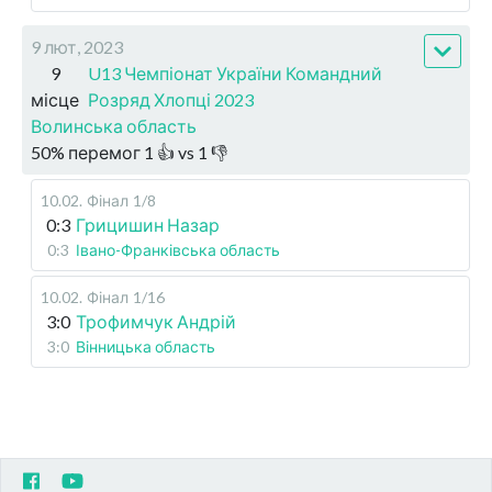
9 лют, 2023
9
U13 Чемпіонат України Командний
місце
Розряд Хлопці 2023
Волинська область
50
%
перемог
1
👍 vs
1
👎
10.02
.
Фінал
1/8
0:3
Грицишин Назар
0:3
Івано-Франківська область
10.02
.
Фінал
1/16
3:0
Трофимчук Андрій
3:0
Вінницька область