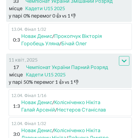
33
Чемпіонат України Змішаний Розряд
місце
Кадети U15 2025
у парі
0
%
перемог
0
👍 vs
1
👎
13.04
.
Фінал
1/32
Новак Денис
/
Прокопчук Вікторія
0:3
Горобець Уляна
/
Бічай Олег
11 квіт, 2025
17
Чемпіонат України Парний Розряд
місце
Кадети U15 2025
у парі
50
%
перемог
1
👍 vs
1
👎
12.04
.
Фінал
1/16
Новак Денис
/
Колісніченко Нікіта
1:3
Галай Арсеній
/
Нестеров Станіслав
12.04
.
Фінал
1/32
Новак Денис
/
Колісніченко Нікіта
3:0
Лавринович Нікіта
/
Дейнека Дмитро