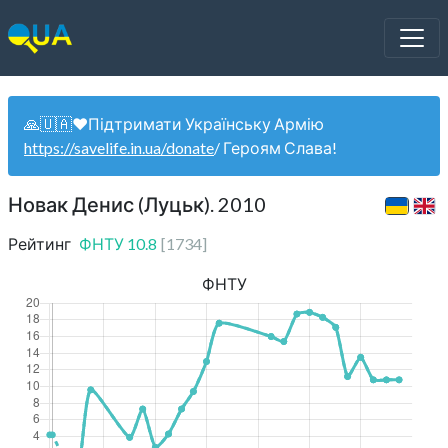
🙏🇺🇦❤️Підтримати Українську Армію
https://savelife.in.ua/donate
/ Героям Слава!
Новак Денис (Луцьк). 2010
Рейтинг
ФНТУ
10.8
[
1734
]
ФНТУ