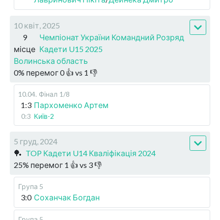
10 квіт, 2025
9
Чемпіонат України Командний Розряд
місце
Кадети U15 2025
Волинська область
0
%
перемог
0
👍 vs
1
👎
10.04
.
Фінал
1/8
1:3
Пархоменко Артем
0:3
Київ-2
5 груд, 2024
🏓
TOP Кадети U14 Кваліфікація 2024
25
%
перемог
1
👍 vs
3
👎
Група 5
3:0
Соханчак Богдан
Група 5