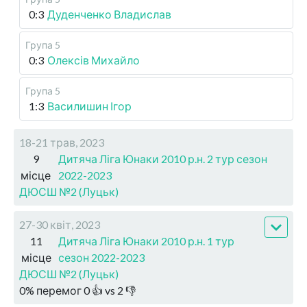
0:3
Дуденченко Владислав
Група 5
0:3
Олексів Михайло
Група 5
1:3
Василишин Ігор
18-21 трав, 2023
9
Дитяча Ліга Юнаки 2010 р.н. 2 тур сезон
місце
2022-2023
ДЮСШ №2 (Луцьк)
27-30 квіт, 2023
11
Дитяча Ліга Юнаки 2010 р.н. 1 тур
місце
сезон 2022-2023
ДЮСШ №2 (Луцьк)
0
%
перемог
0
👍 vs
2
👎