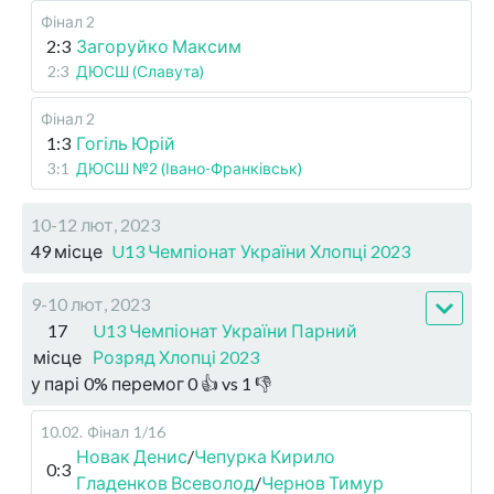
Фінал 2
2:3
Загоруйко Максим
2:3
ДЮСШ (Славута)
Фінал 2
1:3
Гогіль Юрій
3:1
ДЮСШ №2 (Івано-Франківськ)
10-12 лют, 2023
49 місце
U13 Чемпіонат України Хлопці 2023
9-10 лют, 2023
17
U13 Чемпіонат України Парний
місце
Розряд Хлопці 2023
у парі
0
%
перемог
0
👍 vs
1
👎
10.02
.
Фінал
1/16
Новак Денис
/
Чепурка Кирило
0:3
Гладенков Всеволод
/
Чернов Тимур