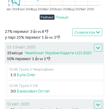
Рейтинг
Позиція
27
%
перемог
3
👍 vs
8
👎
Сховати ігри
у парі
25
%
перемог
1
👍 vs
3
👎
11-13 квіт, 2025
33 місце
Чемпіонат України Кадети U15 2025
50
%
перемог
1
👍 vs
1
👎
12.04
.
Група 3
Чвертьфінал
1:3
Була Олег
12.04
.
Група 3
1/8
3:0
Банасевич Остап
12 квіт, 2025