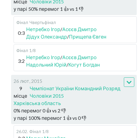
місце
Чоловіки 2015
у парі
50
%
перемог
1
👍 vs
1
👎
Фінал
Чвертьфінал
Нетребко Ігор
/
Асєєв Дмитро
0:3
Дідух Олександр
/
Прищепа Євген
Фінал
1/8
Нетребко Ігор
/
Асєєв Дмитро
3:2
Надольний Юрій
/
Когут Богдан
26 лют, 2015
9
Чемпіонат України Командний Розряд
місце
Чоловіки 2015
Харківська область
0
%
перемог
0
👍 vs
2
👎
у парі
100
%
перемог
1
👍 vs
0
👎
26.02
.
Фінал
1/8