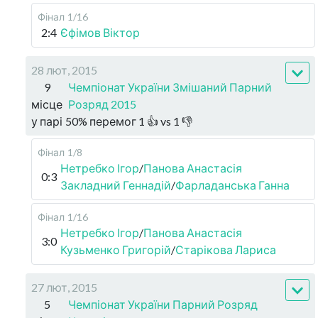
Фінал
1/16
2:4
Єфімов Віктор
28 лют, 2015
9
Чемпіонат України Змішаний Парний
місце
Розряд 2015
у парі
50
%
перемог
1
👍 vs
1
👎
Фінал
1/8
Нетребко Ігор
/
Панова Анастасія
0:3
Закладний Геннадій
/
Фарладанська Ганна
Фінал
1/16
Нетребко Ігор
/
Панова Анастасія
3:0
Кузьменко Григорій
/
Старікова Лариса
27 лют, 2015
5
Чемпіонат України Парний Розряд