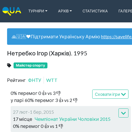
ТУРНІРИ
АРХІВ
СТАТИСТИКА
ГАЛЕР
🙏🇺🇦❤️Підтримати Українську Армію
https://savelife
Нетребко Ігор (Харків). 1995
Майстер спорту
Рейтинг
ФНТУ
WTT
0
%
перемог
0
👍 vs
3
👎
Сховати ігри
у парі
60
%
перемог
3
👍 vs
2
👎
27 лют-1 бер, 2015
17 місце
Чемпіонат України Чоловіки 2015
0
%
перемог
0
👍 vs
1
👎