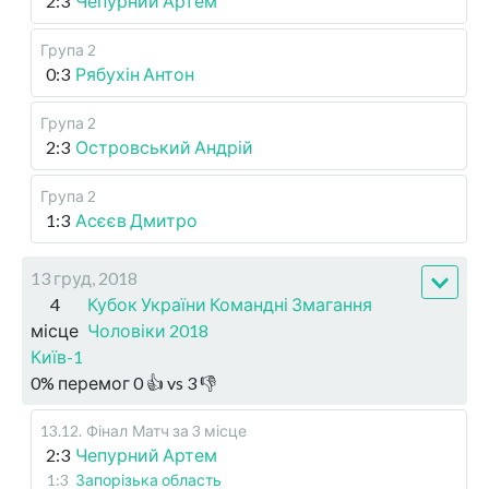
2:3
Чепурний Артем
Група 2
0:3
Рябухін Антон
Група 2
2:3
Островський Андрій
Група 2
1:3
Асєєв Дмитро
13 груд, 2018
4
Кубок України Командні Змагання
місце
Чоловіки 2018
Київ-1
0
%
перемог
0
👍 vs
3
👎
13.12
.
Фінал
Матч за 3 місце
2:3
Чепурний Артем
1:3
Запорізька область