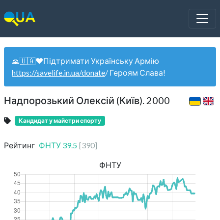
🙏🇺🇦❤️Підтримати Українську Армію
https://savelife.in.ua/donate
/ Героям Слава!
Надпорозький Олексій (Київ). 2000
Кандидат у майстри спорту
Рейтинг
ФНТУ
39.5
[
390
]
ФНТУ