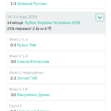
1:3
Шликов Руслан
14-15 груд, 2018
14 місце
Кубок України Чоловіки 2018
25
%
перемог
2
👍 vs
6
👎
Фінал 2
5..6
0:3
Кузьо Лев
Фінал 2
5..8
3:0
Ісаков В'ячеслав
Фінал 2
Чвертьфінал
2:3
Зотов Гліб
Фінал 2
1/8
3:0
Вакуленко Денис
Група 2