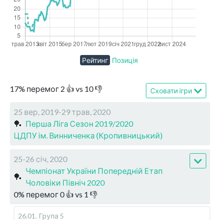
Рейтинг
Позиція
17
%
перемог
2
👍 vs
10
👎
Сховати ігри
25 вер, 2019-29 трав, 2020
🏓
Перша Ліга Сезон 2019/2020
ЦДПУ ім. Винниченка (Кропивницький)
25-26 січ, 2020
Чемпіонат України Попередній Етап
🏓
Чоловіки Північ 2020
0
%
перемог
0
👍 vs
1
👎
26.01
.
Група 5