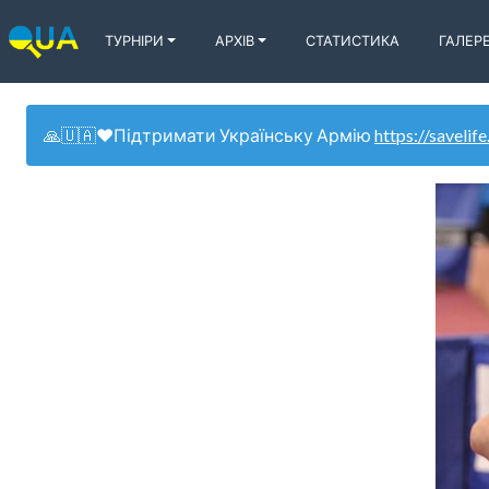
ТУРНІРИ
АРХІВ
СТАТИСТИКА
ГАЛЕР
🙏🇺🇦❤️Підтримати Українську Армію
https://savelife