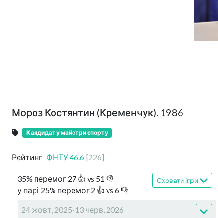
Мороз Костянтин (Кременчук). 1986
Кандидат у майстри спорту
Рейтинг
ФНТУ
46.6
[
226
]
35
%
перемог
27
👍 vs
51
👎
Сховати ігри
у парі
25
%
перемог
2
👍 vs
6
👎
24 жовт, 2025-13 черв, 2026