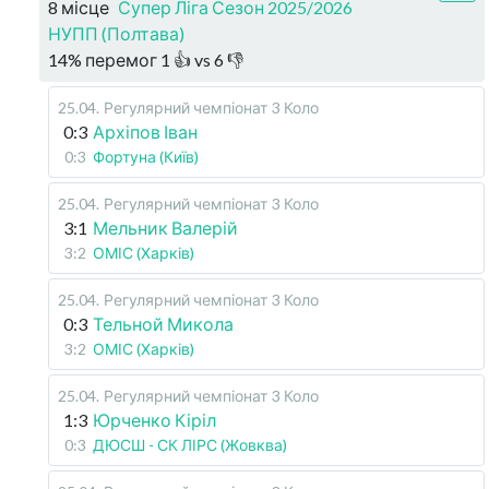
8 місце
Супер Ліга Сезон 2025/2026
НУПП (Полтава)
14
%
перемог
1
👍 vs
6
👎
25.04
.
Регулярний чемпіонат
3 Коло
0:3
Архіпов Іван
0:3
Фортуна (Київ)
25.04
.
Регулярний чемпіонат
3 Коло
3:1
Мельник Валерій
3:2
ОМІС (Харків)
25.04
.
Регулярний чемпіонат
3 Коло
0:3
Тельной Микола
3:2
ОМІС (Харків)
25.04
.
Регулярний чемпіонат
3 Коло
1:3
Юрченко Кіріл
0:3
ДЮСШ - СК ЛІРС (Жовква)