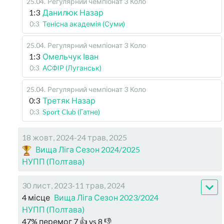
25.04
.
Регулярний чемпіонат
3 Коло
1:3
Данилюк Назар
0:3
Тенісна академія (Суми)
25.04
.
Регулярний чемпіонат
3 Коло
1:3
Омельчук Іван
0:3
АСФІР (Луганськ)
25.04
.
Регулярний чемпіонат
3 Коло
0:3
Третяк Назар
0:3
Sport Club (Гатне)
18 жовт, 2024-24 трав, 2025
Вища Ліга Сезон 2024/2025
НУПП (Полтава)
30 лист, 2023-11 трав, 2024
4 місце
Вища Ліга Сезон 2023/2024
НУПП (Полтава)
47
%
перемог
7
👍 vs
8
👎