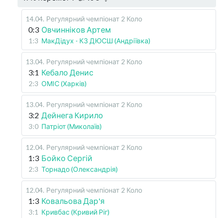
14.04
.
Регулярний чемпіонат
2 Коло
0:3
Овчинніков Артем
1:3
МакДідух - КЗ ДЮСШ (Андріївка)
13.04
.
Регулярний чемпіонат
2 Коло
3:1
Кебало Денис
2:3
ОМІС (Харків)
13.04
.
Регулярний чемпіонат
2 Коло
3:2
Дейнега Кирило
3:0
Патріот (Миколаїв)
12.04
.
Регулярний чемпіонат
2 Коло
1:3
Бойко Сергій
2:3
Торнадо (Олександрія)
12.04
.
Регулярний чемпіонат
2 Коло
1:3
Ковальова Дар'я
3:1
Кривбас (Кривий Ріг)