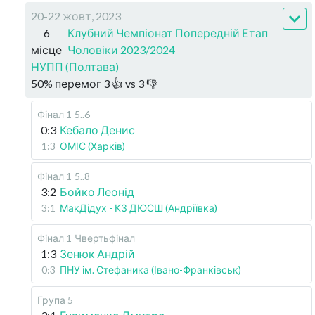
20-22 жовт, 2023
6
Клубний Чемпіонат Попередній Етап
місце
Чоловіки 2023/2024
НУПП (Полтава)
50
%
перемог
3
👍 vs
3
👎
Фінал 1
5..6
0:3
Кебало Денис
1:3
ОМІС (Харків)
Фінал 1
5..8
3:2
Бойко Леонід
3:1
МакДідух - КЗ ДЮСШ (Андріївка)
Фінал 1
Чвертьфінал
1:3
Зенюк Андрій
0:3
ПНУ ім. Стефаника (Івано-Франківськ)
Група 5