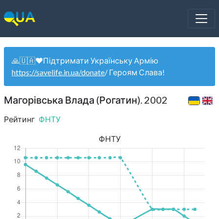
🙏🇺🇦❤️Підтримати Українську Армію
https://savelife.in.ua/donate
/ Героям Слава!
Магорівська Влада (Рогатин). 2002
Рейтинг
ФНТУ
ФНТУ