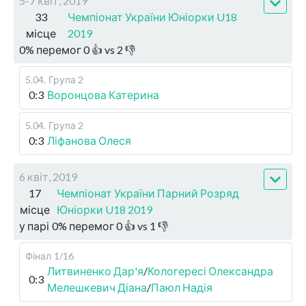
5-7 квіт, 2019
33
Чемпіонат України Юніорки U18
місце
2019
0
%
перемог
0
👍 vs
2
👎
5.04
.
Група 2
0:3
Воронцова Катерина
5.04
.
Група 2
0:3
Ліфанова Олеся
6 квіт, 2019
17
Чемпіонат України Парний Розряд
місце
Юніорки U18 2019
у парі
0
%
перемог
0
👍 vs
1
👎
Фінал
1/16
Литвиненко Дар'я
/
Кологересі Олександра
0:3
Мелешкевич Діана
/
Паюл Надія