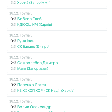
3:2
Хорт-2 (Запоріжжя)
18.12
.
Група 3
0:3
Бобков Глеб
0:3
КДЮСШ №4 (Харків)
18.12
.
Група 3
0:3
Гуня Іван
1:3
СК Баланс (Дніпро)
18.12
.
Група 3
2:3
Самохлебов Дмитро
2:3
Маяк (Запоріжжя)
18.12
.
Група 3
3:2
Папенко Євген
1:3
КЗ ХФКСП ХОР - СК Надія (Харків)
18.12
.
Група 3
0:3
Волик Олександр