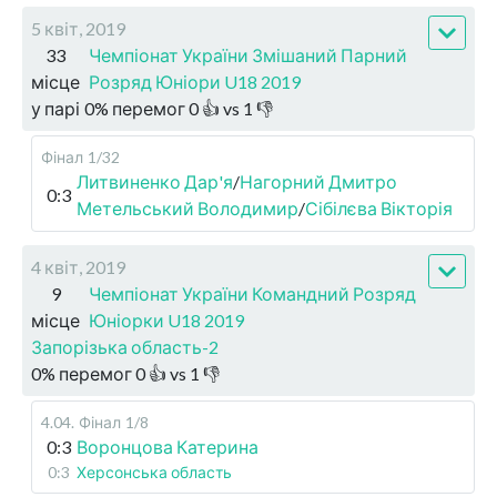
5 квіт, 2019
33
Чемпіонат України Змішаний Парний
місце
Розряд Юніори U18 2019
у парі
0
%
перемог
0
👍 vs
1
👎
Фінал
1/32
Литвиненко Дар'я
/
Нагорний Дмитро
0:3
Метельський Володимир
/
Сібілєва Вікторія
4 квіт, 2019
9
Чемпіонат України Командний Розряд
місце
Юніорки U18 2019
Запорізька область-2
0
%
перемог
0
👍 vs
1
👎
4.04
.
Фінал
1/8
0:3
Воронцова Катерина
0:3
Херсонська область