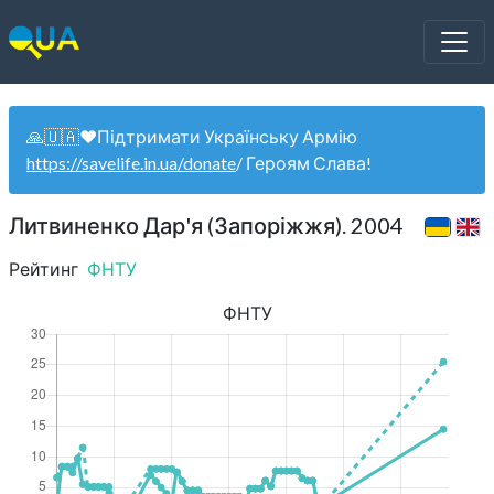
🙏🇺🇦❤️Підтримати Українську Армію
https://savelife.in.ua/donate
/ Героям Слава!
Литвиненко Дар'я (Запоріжжя). 2004
Рейтинг
ФНТУ
ФНТУ