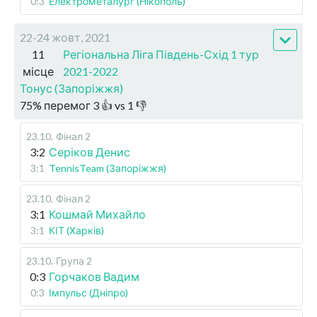
0:3
Електрометалург (Нікополь)
22-24 жовт, 2021
11
Регіональна Ліга Південь-Схід 1 тур
місце
2021-2022
Тонус (Запоріжжя)
75
%
перемог
3
👍 vs
1
👎
23.10
.
Фінал 2
3:2
Серіков Денис
3:1
TennisTeam (Запоріжжя)
23.10
.
Фінал 2
3:1
Кошмай Михайло
3:1
КІТ (Харків)
23.10
.
Група 2
0:3
Горчаков Вадим
0:3
Імпульс (Дніпро)