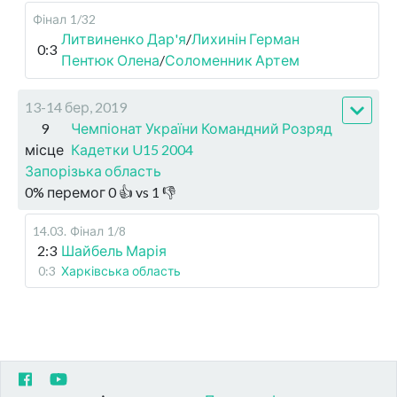
Фінал
1/32
Литвиненко Дар'я
/
Лихинін Герман
0:3
Пентюк Олена
/
Соломенник Артем
13-14 бер, 2019
9
Чемпіонат України Командний Розряд
місце
Кадетки U15 2004
Запорізька область
0
%
перемог
0
👍 vs
1
👎
14.03
.
Фінал
1/8
2:3
Шайбель Марія
0:3
Харківська область