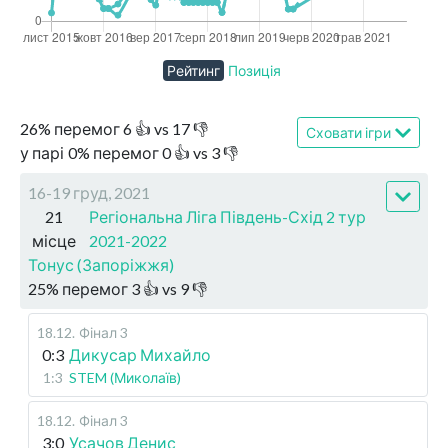
Рейтинг
Позиція
26
%
перемог
6
👍 vs
17
👎
Сховати ігри
у парі
0
%
перемог
0
👍 vs
3
👎
16-19 груд, 2021
21
Регіональна Ліга Південь-Схід 2 тур
місце
2021-2022
Тонус (Запоріжжя)
25
%
перемог
3
👍 vs
9
👎
18.12
.
Фінал 3
0:3
Дикусар Михайло
1:3
STEM (Миколаїв)
18.12
.
Фінал 3
3:0
Усачов Денис