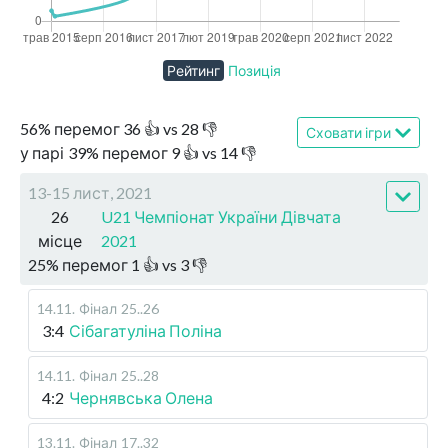
Рейтинг
Позиція
56
%
перемог
36
👍 vs
28
👎
Сховати ігри
у парі
39
%
перемог
9
👍 vs
14
👎
13-15 лист, 2021
26
U21 Чемпіонат України Дівчата
місце
2021
25
%
перемог
1
👍 vs
3
👎
14.11
.
Фінал
25..26
3:4
Сібагатуліна Поліна
14.11
.
Фінал
25..28
4:2
Чернявська Олена
13.11
.
Фінал
17..32