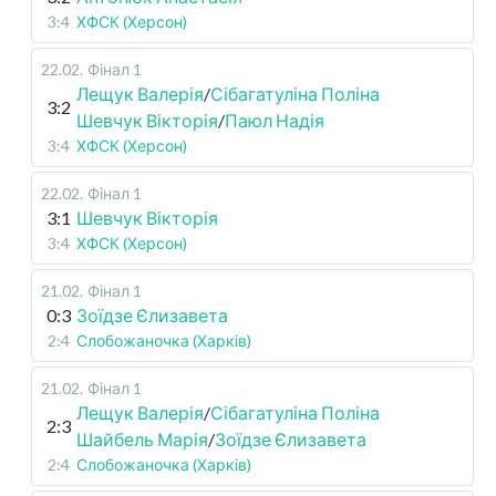
3:4
ХФСК (Херсон)
22.02
.
Фінал 1
Лещук Валерія
/
Сібагатуліна Поліна
3:2
Шевчук Вікторія
/
Паюл Надія
3:4
ХФСК (Херсон)
22.02
.
Фінал 1
3:1
Шевчук Вікторія
3:4
ХФСК (Херсон)
21.02
.
Фінал 1
0:3
Зоїдзе Єлизавета
2:4
Слобожаночка (Харків)
21.02
.
Фінал 1
Лещук Валерія
/
Сібагатуліна Поліна
2:3
Шайбель Марія
/
Зоїдзе Єлизавета
2:4
Слобожаночка (Харків)