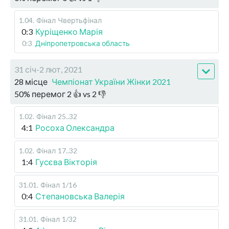
1.04
.
Фінал
Чвертьфінал
0:3
Куріщенко Марія
0:3
Дніпропетровська область
31 січ-2 лют, 2021
28 місце
Чемпіонат України Жінки 2021
50
%
перемог
2
👍 vs
2
👎
1.02
.
Фінал
25..32
4:1
Росоха Олександра
1.02
.
Фінал
17..32
1:4
Гусєва Вікторія
31.01
.
Фінал
1/16
0:4
Степановська Валерія
31.01
.
Фінал
1/32