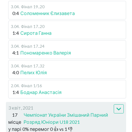
3.04
.
Фінал
19..20
0:4
Соломенник Єлизавета
3.04
.
Фінал
17..20
1:4
Сирота Ганна
3.04
.
Фінал
17..24
4:1
Пономаренко Валерія
3.04
.
Фінал
17..32
4:0
Пелих Юлія
2.04
.
Фінал
1/16
1:4
Боднар Анастасія
3 квіт, 2021
17
Чемпіонат України Змішаний Парний
місце
Розряд Юніори U18 2021
у парі
0
%
перемог
0
👍 vs
1
👎