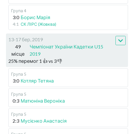
Група 4
3:0
Борис Марія
4:1
СК ЛІРС (Жовква)
13-17 бер, 2019
49
Чемпіонат України Кадетки U15
місце
2019
25
%
перемог
1
👍 vs
3
👎
Група 5
3:0
Котляр Тетяна
Група 5
0:3
Матюніна Вероніка
Група 5
2:3
Мусієнко Анастасія