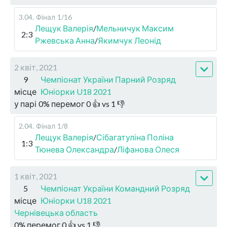
3.04
.
Фінал
1/16
Лещук Валерія
/
Мельничук Максим
2:3
Ржевська Анна
/
Якимчук Леонід
2 квіт, 2021
9
Чемпіонат України Парний Розряд
місце
Юніорки U18 2021
у парі
0
%
перемог
0
👍 vs
1
👎
2.04
.
Фінал
1/8
Лещук Валерія
/
Сібагатуліна Поліна
1:3
Тюнева Олександра
/
Ліфанова Олеся
1 квіт, 2021
5
Чемпіонат України Командний Розряд
місце
Юніорки U18 2021
Чернівецька область
0
%
перемог
0
👍 vs
1
👎