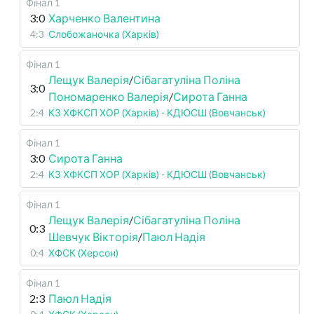
Фінал 1
3:0
Харченко Валентина
4:3
Слобожаночка (Харків)
Фінал 1
Лещук Валерія
/
Сібагатуліна Поліна
3:0
Пономаренко Валерія
/
Сирота Ганна
2:4
КЗ ХФКСП ХОР (Харків) - КДЮСШ (Вовчанськ)
Фінал 1
3:0
Сирота Ганна
2:4
КЗ ХФКСП ХОР (Харків) - КДЮСШ (Вовчанськ)
Фінал 1
Лещук Валерія
/
Сібагатуліна Поліна
0:3
Шевчук Вікторія
/
Паюл Надія
0:4
ХФСК (Херсон)
Фінал 1
2:3
Паюл Надія