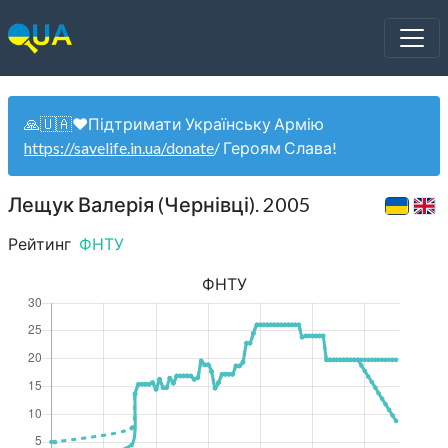
🙏🇺🇦❤️Підтримати Українську Армію
https://savelife.in.ua/donate
/ Героям Слава!
Лещук Валерія (Чернівці). 2005
Рейтинг
ФНТУ
ФНТУ