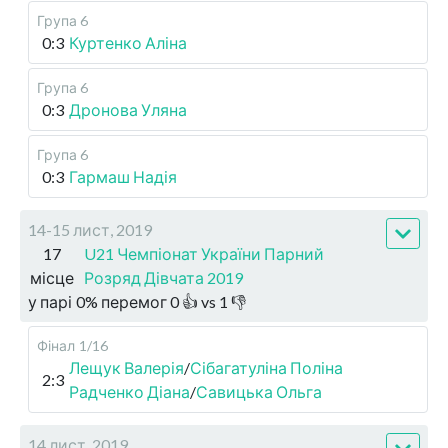
Група 6
0:3
Куртенко Аліна
Група 6
0:3
Дронова Уляна
Група 6
0:3
Гармаш Надія
14-15 лист, 2019
17
U21 Чемпіонат України Парний
місце
Розряд Дівчата 2019
у парі
0
%
перемог
0
👍 vs
1
👎
Фінал
1/16
Лещук Валерія
/
Сібагатуліна Поліна
2:3
Радченко Діана
/
Савицька Ольга
14 лист, 2019