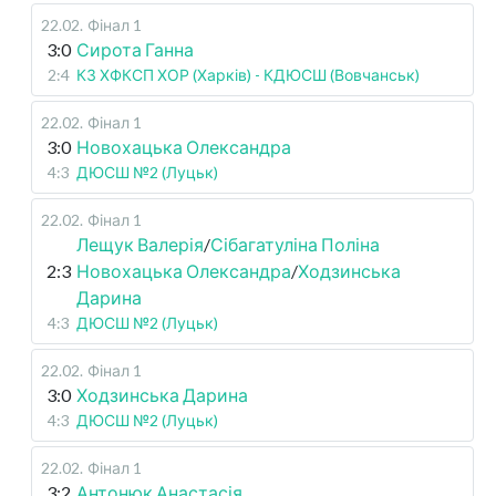
22.02
.
Фінал 1
3:0
Сирота Ганна
2:4
КЗ ХФКСП ХОР (Харків) - КДЮСШ (Вовчанськ)
22.02
.
Фінал 1
3:0
Новохацька Олександра
4:3
ДЮСШ №2 (Луцьк)
22.02
.
Фінал 1
Лещук Валерія
/
Сібагатуліна Поліна
2:3
Новохацька Олександра
/
Ходзинська
Дарина
4:3
ДЮСШ №2 (Луцьк)
22.02
.
Фінал 1
3:0
Ходзинська Дарина
4:3
ДЮСШ №2 (Луцьк)
22.02
.
Фінал 1
3:2
Антонюк Анастасія