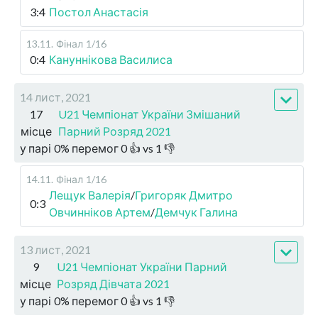
3:4
Постол Анастасія
13.11
.
Фінал
1/16
0:4
Кануннікова Василиса
14 лист, 2021
17
U21 Чемпіонат України Змішаний
місце
Парний Розряд 2021
у парі
0
%
перемог
0
👍 vs
1
👎
14.11
.
Фінал
1/16
Лещук Валерія
/
Григоряк Дмитро
0:3
Овчинніков Артем
/
Демчук Галина
13 лист, 2021
9
U21 Чемпіонат України Парний
місце
Розряд Дівчата 2021
у парі
0
%
перемог
0
👍 vs
1
👎