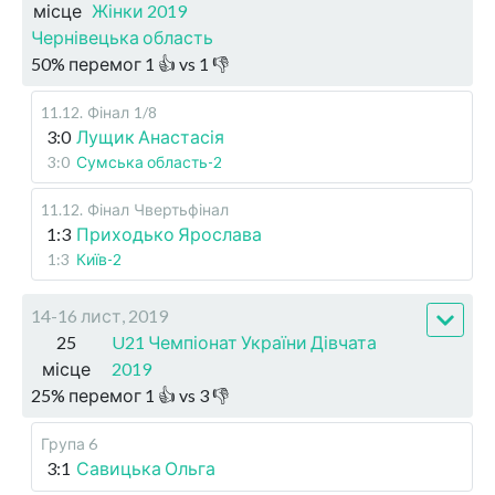
місце
Жінки 2019
Чернівецька область
50
%
перемог
1
👍 vs
1
👎
11.12
.
Фінал
1/8
3:0
Лущик Анастасія
3:0
Сумська область-2
11.12
.
Фінал
Чвертьфінал
1:3
Приходько Ярослава
1:3
Київ-2
14-16 лист, 2019
25
U21 Чемпіонат України Дівчата
місце
2019
25
%
перемог
1
👍 vs
3
👎
Група 6
3:1
Савицька Ольга