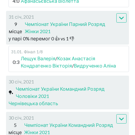
4:0
Афанасьєвська Віолетта
31 січ, 2021
9
Чемпіонат України Парний Розряд
місце
Жінки 2021
у парі
0
%
перемог
0
👍 vs
1
👎
31.01
.
Фінал
1/8
Лещук Валерія
/
Козак Анастасія
0:3
Кондратенко Вікторія
/
Видрученко Аліна
30 січ, 2021
Чемпіонат України Командний Розряд
🏓
Чоловіки 2021
Чернівецька область
30 січ, 2021
5
Чемпіонат України Командний Розряд
місце
Жінки 2021