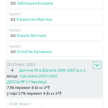
3:0
Заблоцька Богдана
Група 1
3:2
Кіракосян Мар'яна
Група 1
3:0
Коваль Вікторія
Група 1
3:0
Оглоб'як Катерина
20-23 лют, 2020
4
Дитяча Ліга Дівчата 2005-2007 р.н. 2
місце
тур сезон 2019-2020
ДЮСШ № 1 (Чернівці)
73
%
перемог
8
👍 vs
3
👎
у парі
57
%
перемог
4
👍 vs
3
👎
23.02
.
Фінал 1