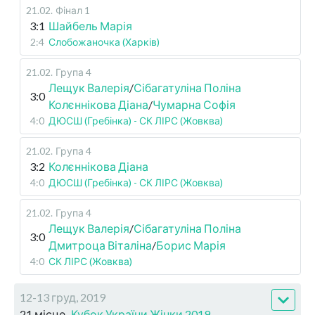
21.02
.
Фінал 1
3:1
Шайбель Марія
2:4
Слобожаночка (Харків)
21.02
.
Група 4
Лещук Валерія
/
Сібагатуліна Поліна
3:0
Колєннікова Діана
/
Чумарна Софія
4:0
ДЮСШ (Гребінка) - СК ЛІРС (Жовква)
21.02
.
Група 4
3:2
Колєннікова Діана
4:0
ДЮСШ (Гребінка) - СК ЛІРС (Жовква)
21.02
.
Група 4
Лещук Валерія
/
Сібагатуліна Поліна
3:0
Дмитроца Віталіна
/
Борис Марія
4:0
СК ЛІРС (Жовква)
12-13 груд, 2019
21 місце
Кубок України Жінки 2019