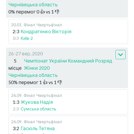
Чернівецька область
0
%
перемог
0
👍 vs
1
👎
30.01
.
Фінал
Чвертьфінал
2:3
Кондратенко Вікторія
0:3
Київ-2
26-27 вер, 2020
5
Чемпіонат України Командний Розряд
місце
Жінки 2020
Чернівецька область
50
%
перемог
1
👍 vs
1
👎
26.09
.
Фінал
Чвертьфінал
1:3
Жукова Надія
2:3
Сумська область
26.09
.
Фінал
Чвертьфінал
3:2
Гасюль Тетяна