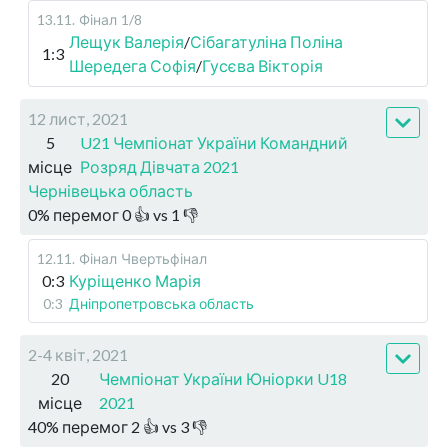
13.11
.
Фінал
1/8
Лещук Валерія
/
Сібагатуліна Поліна
1:3
Шередега Софія
/
Гусєва Вікторія
12 лист, 2021
5
U21 Чемпіонат України Командний
місце
Розряд Дівчата 2021
Чернівецька область
0
%
перемог
0
👍 vs
1
👎
12.11
.
Фінал
Чвертьфінал
0:3
Куріщенко Марія
0:3
Дніпропетровська область
2-4 квіт, 2021
20
Чемпіонат України Юніорки U18
місце
2021
40
%
перемог
2
👍 vs
3
👎