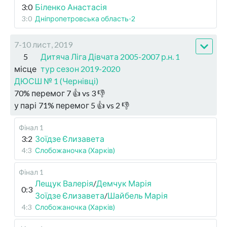
3:0
Біленко Анастасія
3:0
Дніпропетровська область-2
7-10 лист, 2019
5
Дитяча Ліга Дівчата 2005-2007 р.н. 1
місце
тур сезон 2019-2020
ДЮСШ № 1 (Чернівці)
70
%
перемог
7
👍 vs
3
👎
у парі
71
%
перемог
5
👍 vs
2
👎
Фінал 1
3:2
Зоїдзе Єлизавета
4:3
Слобожаночка (Харків)
Фінал 1
Лещук Валерія
/
Демчук Марія
0:3
Зоїдзе Єлизавета
/
Шайбель Марія
4:3
Слобожаночка (Харків)