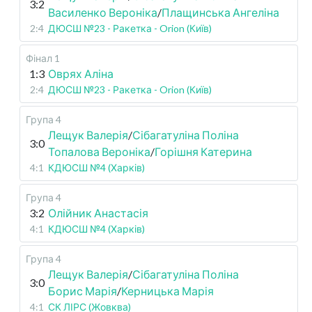
3:2
Василенко Вероніка
/
Плащинська Ангеліна
2:4
ДЮСШ №23 - Ракетка - Orion (Київ)
Фінал 1
1:3
Оврях Аліна
2:4
ДЮСШ №23 - Ракетка - Orion (Київ)
Група 4
Лещук Валерія
/
Сібагатуліна Поліна
3:0
Топалова Вероніка
/
Горішня Катерина
4:1
КДЮСШ №4 (Харків)
Група 4
3:2
Олійник Анастасія
4:1
КДЮСШ №4 (Харків)
Група 4
Лещук Валерія
/
Сібагатуліна Поліна
3:0
Борис Марія
/
Керницька Марія
4:1
СК ЛІРС (Жовква)