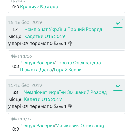
Група 5
0:3
Кравчук Божена
15-16 бер, 2019
17
Чемпіонат України Парний Розряд
місце
Кадетки U15 2019
у парі
0
%
перемог
0
👍 vs
1
👎
Фінал
1/16
Лещук Валерія
/
Росоха Олександра
0:3
Шамота Діана
/
Горай Ксенія
15-16 бер, 2019
33
Чемпіонат України Змішаний Розряд
місце
Кадети U15 2019
у парі
0
%
перемог
0
👍 vs
1
👎
Фінал
1/32
Лещук Валерія
/
Масікевич Олександр
0:3