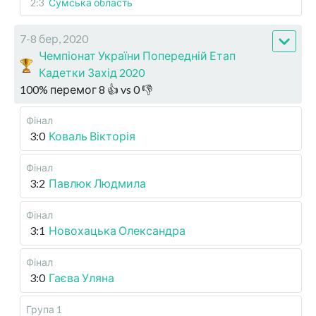
2:3
Сумська область
7-8 бер, 2020
Чемпіонат України Попередній Етап
Кадетки Захід 2020
100
%
перемог
8
👍 vs
0
👎
Фінал
3:0
Коваль Вікторія
Фінал
3:2
Павлюк Людмила
Фінал
3:1
Новохацька Олександра
Фінал
3:0
Гаєва Уляна
Група 1