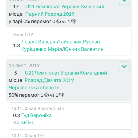
17
U21 Чемпіонат України Змішаний
місце
Парний Розряд 2019
у парі
0
%
перемог
0
👍 vs
1
👎
Фінал
1/16
Лещук Валерія
/
Гайсенюк Руслан
1:3
Куріщенко Марія
/
Юнчик Валентин
13 лист, 2019
5
U21 Чемпіонат України Командний
місце
Розряд Дівчата 2019
Чернівецька область
50
%
перемог
1
👍 vs
1
👎
13.11
.
Фінал
Чвертьфінал
0:3
Гуд Вероніка
0:3
Київ-1
13.11
.
Фінал
1/8