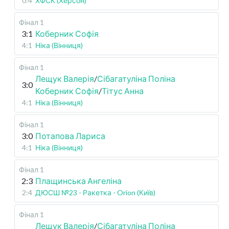
0:4
ХФСК (Херсон)
Фінал 1
3:1
Коберник Софія
4:1
Ніка (Вінниця)
Фінал 1
Лещук Валерія
/
Сібагатуліна Поліна
3:0
Коберник Софія
/
Тітус Анна
4:1
Ніка (Вінниця)
Фінал 1
3:0
Потапова Лариса
4:1
Ніка (Вінниця)
Фінал 1
2:3
Плащинська Ангеліна
2:4
ДЮСШ №23 - Ракетка - Orion (Київ)
Фінал 1
Лещук Валерія
/
Сібагатуліна Поліна