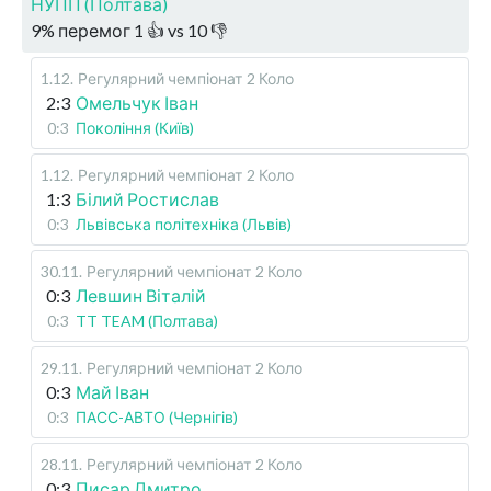
НУПП (Полтава)
9
%
перемог
1
👍 vs
10
👎
1.12
.
Регулярний чемпіонат
2 Коло
2:3
Омельчук Іван
0:3
Покоління (Київ)
1.12
.
Регулярний чемпіонат
2 Коло
1:3
Білий Ростислав
0:3
Львівська політехніка (Львів)
30.11
.
Регулярний чемпіонат
2 Коло
0:3
Левшин Віталій
0:3
TT TEAM (Полтава)
29.11
.
Регулярний чемпіонат
2 Коло
0:3
Май Іван
0:3
ПАСС-АВТО (Чернігів)
28.11
.
Регулярний чемпіонат
2 Коло
0:3
Писар Дмитро