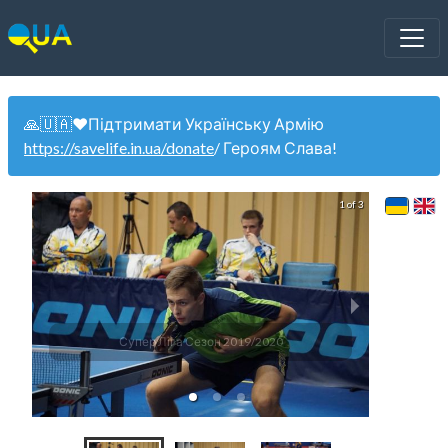
🙏🇺🇦❤️Підтримати Українську Армію
https://savelife.in.ua/donate
/ Героям Слава!
1 of 3
Супер Ліга Сезон 2019/2020