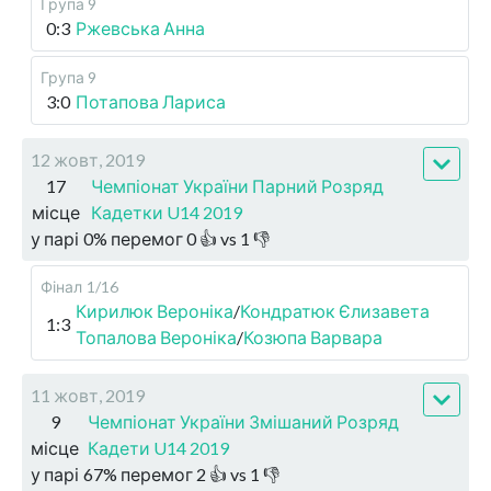
Група 9
0:3
Ржевська Анна
Група 9
3:0
Потапова Лариса
12 жовт, 2019
17
Чемпіонат України Парний Розряд
місце
Кадетки U14 2019
у парі
0
%
перемог
0
👍 vs
1
👎
Фінал
1/16
Кирилюк Вероніка
/
Кондратюк Єлизавета
1:3
Топалова Вероніка
/
Козюпа Варвара
11 жовт, 2019
9
Чемпіонат України Змішаний Розряд
місце
Кадети U14 2019
у парі
67
%
перемог
2
👍 vs
1
👎