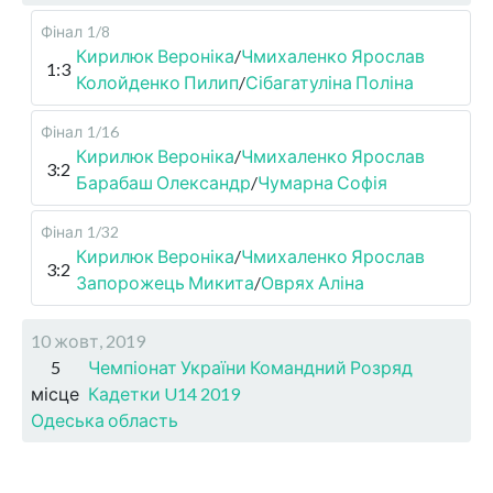
Фінал
1/8
Кирилюк Вероніка
/
Чмихаленко Ярослав
1:3
Колойденко Пилип
/
Сібагатуліна Поліна
Фінал
1/16
Кирилюк Вероніка
/
Чмихаленко Ярослав
3:2
Барабаш Олександр
/
Чумарна Софія
Фінал
1/32
Кирилюк Вероніка
/
Чмихаленко Ярослав
3:2
Запорожець Микита
/
Оврях Аліна
10 жовт, 2019
5
Чемпіонат України Командний Розряд
місце
Кадетки U14 2019
Одеська область