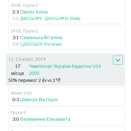
20.02
.
Група 2
2:3
Оврях Аліна
1:3
ДЮСШ №1 - ДЮСШ №21 (Київ)
19.02
.
Група 2
3:1
Семенька Віталіна
3:0
СДЮСШОР (Рогатин)
11-13 жовт, 2019
17
Чемпіонат України Кадетки U14
місце
2005
50
%
перемог
2
👍 vs
2
👎
Фінал
1/16
0:3
Шевчук Вікторія
Група 9
3:0
Безименна Єлизавета