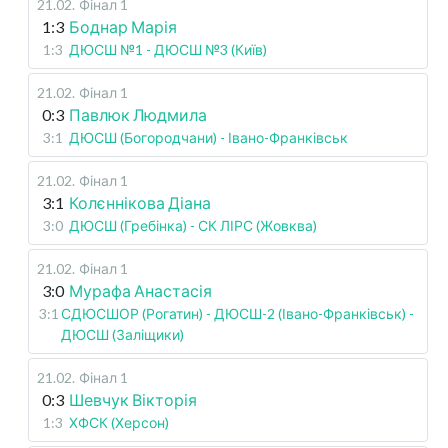
21.02
.
Фінал 1
1:3
Боднар Марія
1:3
ДЮСШ №1 - ДЮСШ №3 (Київ)
21.02
.
Фінал 1
0:3
Павлюк Людмила
3:1
ДЮСШ (Богородчани) - Івано-Франківськ
21.02
.
Фінал 1
3:1
Колєннікова Діана
3:0
ДЮСШ (Гребінка) - СК ЛІРС (Жовква)
21.02
.
Фінал 1
3:0
Мурафа Анастасія
3:1
СДЮСШОР (Рогатин) - ДЮСШ-2 (Івано-Франківськ) -
ДЮСШ (Заліщики)
21.02
.
Фінал 1
0:3
Шевчук Вікторія
1:3
ХФСК (Херсон)