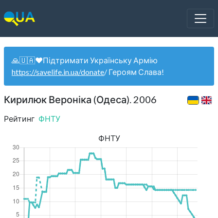
🙏🇺🇦❤️Підтримати Українську Армію
https://savelife.in.ua/donate
/ Героям Слава!
Кирилюк Вероніка (Одеса). 2006
Рейтинг
ФНТУ
ФНТУ