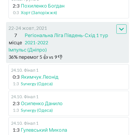
2:3
Похиленко Богдан
0:3
Хорт (Запоріжжя)
22-24 жовт, 2021
7
Регіональна Ліга Південь-Схід 1 тур
місце
2021-2022
Імпульс (Дніпро)
36
%
перемог
5
👍 vs
9
👎
24.10
.
Фінал 1
0:3
Якимчук Леонід
1:3
Synergy (Одеса)
24.10
.
Фінал 1
2:3
Осипенко Данило
1:3
Synergy (Одеса)
24.10
.
Фінал 1
1:3
Гулевський Микола