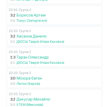
23.10
.
Група 2
3:2
Борисов Артем
3:0
Тонус (Запоріжжя)
23.10
.
Група 2
3:2
Хасанов Данило
3:1
ДЮСШ Таврія (Нова Каховка)
23.10
.
Група 2
1:3
Таран Олександр
3:1
ДЮСШ Таврія (Нова Каховка)
23.10
.
Група 2
3:0
Місюра Євген
3:0
Легіон (Харків)
23.10
.
Група 2
3:2
Дикусар Михайло
3:0
STEM (Миколаїв)