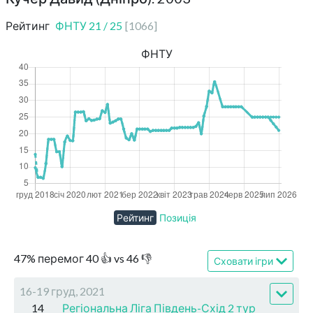
Рейтинг
ФНТУ
21
/
25
[
1066
]
ФНТУ
Рейтинг
Позиція
47
%
перемог
40
👍 vs
46
👎
Сховати ігри
16-19 груд, 2021
14
Регіональна Ліга Південь-Схід 2 тур