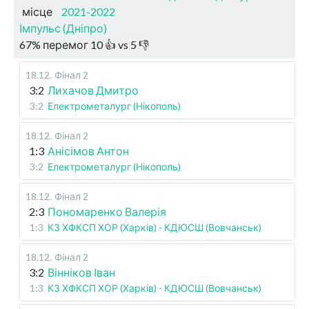
місце
2021-2022
Імпульс (Дніпро)
67
%
перемог
10
👍 vs
5
👎
18.12
.
Фінал 2
3:2
Лихачов Дмитро
3:2
Електрометалург (Нікополь)
18.12
.
Фінал 2
1:3
Анісімов Антон
3:2
Електрометалург (Нікополь)
18.12
.
Фінал 2
2:3
Пономаренко Валерія
1:3
КЗ ХФКСП ХОР (Харків) - КДЮСШ (Вовчанськ)
18.12
.
Фінал 2
3:2
Вінніков Іван
1:3
КЗ ХФКСП ХОР (Харків) - КДЮСШ (Вовчанськ)