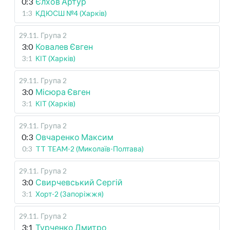
0:3
Єлхов Артур
1:3
КДЮСШ №4 (Харків)
29.11
.
Група 2
3:0
Ковалев Євген
3:1
КІТ (Харків)
29.11
.
Група 2
3:0
Місюра Євген
3:1
КІТ (Харків)
29.11
.
Група 2
0:3
Овчаренко Максим
0:3
TT TEAM-2 (Миколаїв-Полтава)
29.11
.
Група 2
3:0
Свирчевський Сергій
3:1
Хорт-2 (Запоріжжя)
29.11
.
Група 2
3:1
Турченко Дмитро