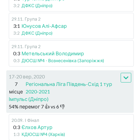
3:2
ДФКС (Дніпро)
29.11
.
Група 2
3:1
Юнусов Алі-Афсар
3:2
ДФКС (Дніпро)
29.11
.
Група 2
0:3
Метельський Володимир
0:3
ДЮСШ №4 - Вознесенівка (Запоріжжя)
17-20 вер, 2020
7
Регіональна Ліга Південь-Схід 1 тур
місце
2020-2021
Імпульс (Дніпро)
54
%
перемог
7
👍 vs
6
👎
20.09
.
I Фінал
0:3
Єлхов Артур
1:3
КДЮСШ №4 (Харків)