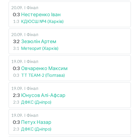
20.09
.
I Фінал
0:3
Нестеренко Іван
1:3
КДЮСШ №4 (Харків)
20.09
.
I Фінал
3:2
Зезюлін Артем
3:1
Метеорит (Харків)
19.09
.
I Фінал
0:3
Овчаренко Максим
0:3
TT TEAM-2 (Полтава)
19.09
.
I Фінал
2:3
Юнусов Алі-Афсар
2:3
ДФКС (Дніпро)
19.09
.
I Фінал
0:3
Петух Назар
2:3
ДФКС (Дніпро)