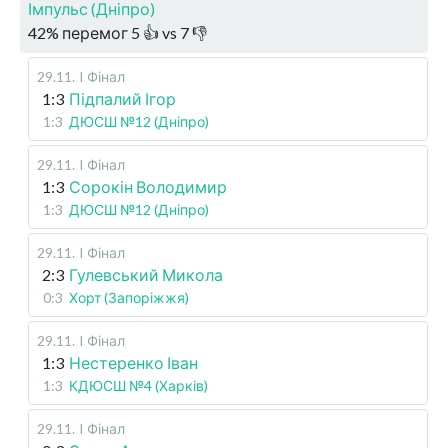
Імпульс (Дніпро)
42
%
перемог
5
👍 vs
7
👎
29.11
.
I Фінал
1:3
Підпалий Ігор
1:3
ДЮСШ №12 (Дніпро)
29.11
.
I Фінал
1:3
Сорокін Володимир
1:3
ДЮСШ №12 (Дніпро)
29.11
.
I Фінал
2:3
Гулевський Микола
0:3
Хорт (Запоріжжя)
29.11
.
I Фінал
1:3
Нестеренко Іван
1:3
КДЮСШ №4 (Харків)
29.11
.
I Фінал