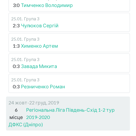
3:0
Тимченко Володимир
25.01
.
Група 3
2:3
Чулюков Сергій
25.01
.
Група 3
1:3
Хименко Артем
25.01
.
Група 3
0:3
Завада Микита
25.01
.
Група 3
0:3
Резниченко Роман
24 жовт-22 груд, 2019
6
Регіональна Ліга Південь-Схід 1-2 тур
місце
2019-2020
ДФКС (Дніпро)