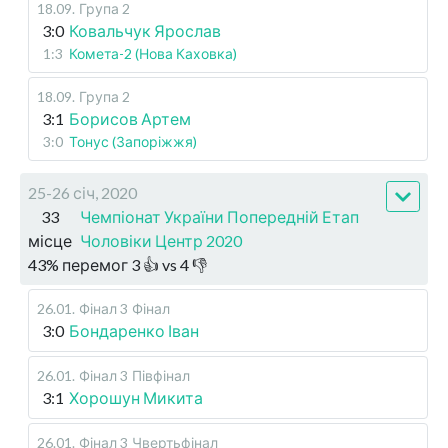
18.09
.
Група 2
3:0
Ковальчук Ярослав
1:3
Комета-2 (Нова Каховка)
18.09
.
Група 2
3:1
Борисов Артем
3:0
Тонус (Запоріжжя)
25-26 січ, 2020
33
Чемпіонат України Попередній Етап
місце
Чоловіки Центр 2020
43
%
перемог
3
👍 vs
4
👎
26.01
.
Фінал 3
Фінал
3:0
Бондаренко Іван
26.01
.
Фінал 3
Півфінал
3:1
Хорошун Микита
26.01
.
Фінал 3
Чвертьфінал