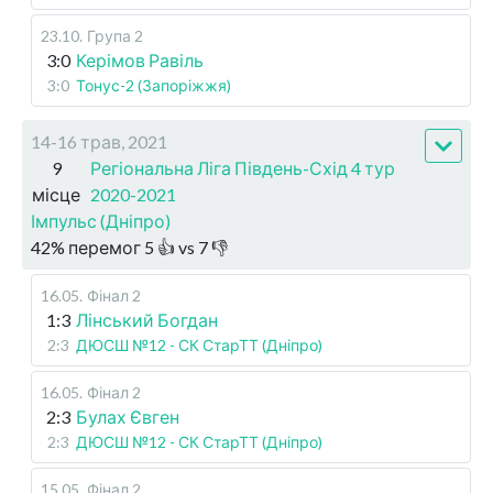
23.10
.
Група 2
3:0
Керімов Равіль
3:0
Тонус-2 (Запоріжжя)
14-16 трав, 2021
9
Регіональна Ліга Південь-Схід 4 тур
місце
2020-2021
Імпульс (Дніпро)
42
%
перемог
5
👍 vs
7
👎
16.05
.
Фінал 2
1:3
Лінський Богдан
2:3
ДЮСШ №12 - СК СтарТТ (Дніпро)
16.05
.
Фінал 2
2:3
Булах Євген
2:3
ДЮСШ №12 - СК СтарТТ (Дніпро)
15.05
.
Фінал 2