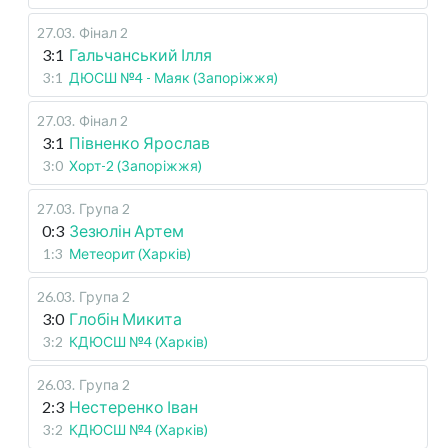
27.03
.
Фінал 2
3:1
Гальчанський Ілля
3:1
ДЮСШ №4 - Маяк (Запоріжжя)
27.03
.
Фінал 2
3:1
Півненко Ярослав
3:0
Хорт-2 (Запоріжжя)
27.03
.
Група 2
0:3
Зезюлін Артем
1:3
Метеорит (Харків)
26.03
.
Група 2
3:0
Глобін Микита
3:2
КДЮСШ №4 (Харків)
26.03
.
Група 2
2:3
Нестеренко Іван
3:2
КДЮСШ №4 (Харків)