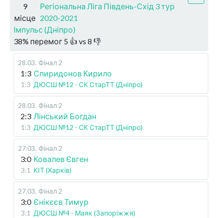
9
Регіональна Ліга Південь-Схід 3 тур
місце
2020-2021
Імпульс (Дніпро)
38
%
перемог
5
👍 vs
8
👎
28.03
.
Фінал 2
1:3
Спиридонов Кирило
1:3
ДЮСШ №12 - СК СтарТТ (Дніпро)
28.03
.
Фінал 2
2:3
Лінський Богдан
1:3
ДЮСШ №12 - СК СтарТТ (Дніпро)
27.03
.
Фінал 2
3:0
Ковалев Євген
3:1
КІТ (Харків)
27.03
.
Фінал 2
3:0
Єнікєєв Тимур
3:1
ДЮСШ №4 - Маяк (Запоріжжя)