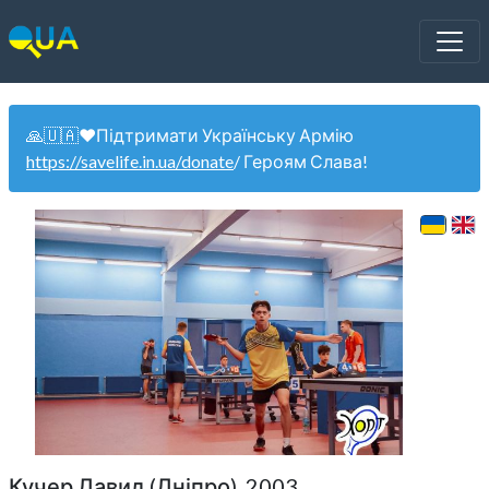
🙏🇺🇦❤️Підтримати Українську Армію
https://savelife.in.ua/donate
/ Героям Слава!
Кучер Давид (Дніпро). 2003