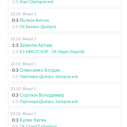
1:3
Хорт (Запоріжжя)
23.10
.
Фінал 1
0:3
Йолкін Антон
1:3
СК Баланс (Дніпро)
23.10
.
Фінал 1
1:3
Зезюлін Артем
1:3
КЗ ХФКСП ХОР - СК Надія (Харків)
23.10
.
Фінал 1
0:3
Олексенко Богдан
1:3
Партнери (Дніпро-Запоріжжя)
23.10
.
Фінал 1
0:3
Сорокін Володимир
1:3
Партнери (Дніпро-Запоріжжя)
23.10
.
Фінал 1
0:3
Булах Євген
0:3
СК СтарТТ (Дніпро)