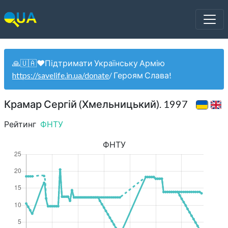
🙏🇺🇦❤️Підтримати Українську Армію
https://savelife.in.ua/donate
/ Героям Слава!
Крамар Сергій (Хмельницький). 1997
Рейтинг
ФНТУ
ФНТУ