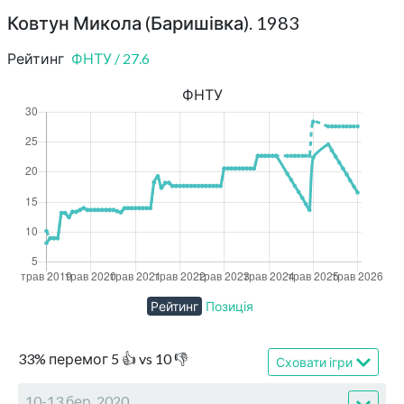
Ковтун Микола (Баришівка). 1983
Рейтинг
ФНТУ
/
27.6
ФНТУ
Рейтинг
Позиція
33
%
перемог
5
👍 vs
10
👎
Сховати ігри
10-13 бер, 2020