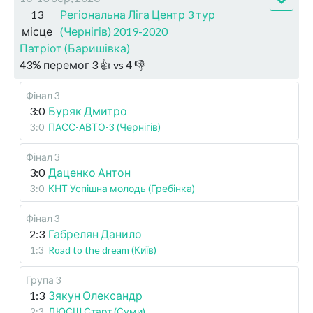
13
Регіональна Ліга Центр 3 тур
місце
(Чернігів) 2019-2020
Патріот (Баришівка)
43
%
перемог
3
👍 vs
4
👎
Фінал 3
3:0
Буряк Дмитро
3:0
ПАСС-АВТО-3 (Чернігів)
Фінал 3
3:0
Даценко Антон
3:0
КНТ Успішна молодь (Гребінка)
Фінал 3
2:3
Габрелян Данило
1:3
Road to the dream (Київ)
Група 3
1:3
Зякун Олександр
2:3
ДЮСШ Старт (Суми)