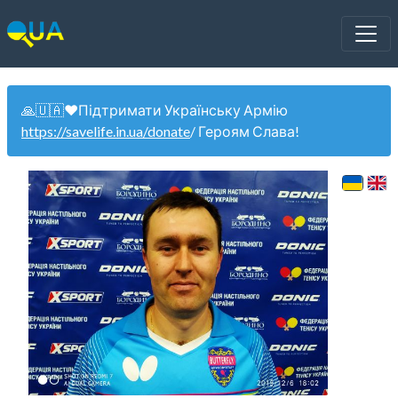
🙏🇺🇦❤️Підтримати Українську Армію
https://savelife.in.ua/donate
/ Героям Слава!