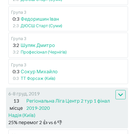
Група 3
0:3
Федоришин Іван
2:3
ДЮСШ Старт (Суми)
Група 3
3:2
Шуляк Дмитро
3:2
Професіонал (Чернігів)
Група 3
0:3
Сокур Михайло
0:3
ТТ Форсаж (Київ)
6-8 груд, 2019
13
Регіональна Ліга Центр 2 тур 1 фінал
місце
2019-2020
Надія (Київ)
25
%
перемог
2
👍 vs
6
👎